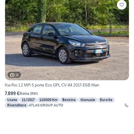
19
Kia Rio 1.2 MPi 5 porte Eco GPL CV-84 2017-E6B Man
7.899 €
Roma
(
RM
)
Usato
11/2017
110000 Km
Benzina
Manuale
Euro 6e
Rivenditore
ATLAS GROUP AUTO