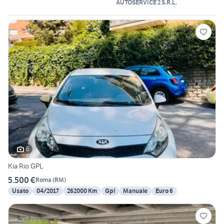
AUTOSERVICE 2 S.R.L.
6
Kia Rio GPL
5.500 €
Roma
(
RM
)
Usato
04/2017
262000 Km
Gpl
Manuale
Euro 6