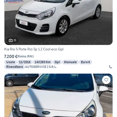
19
Kia Rio 5 Porte Rio 5p 1.2 Cool eco Gpl
7.200 €
Roma
(
RM
)
Usato
11/2016
143290 Km
Gpl
Manuale
Euro 6
Rivenditore
AUTOSERVICE 2 S.R.L.