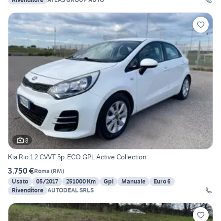
8
Kia Rio 1.2 CVVT 5p. ECO GPL Active Collection
3.750 €
Roma
(
RM
)
Usato
05/2017
251000 Km
Gpl
Manuale
Euro 6
Rivenditore
AUTODEAL SRLS