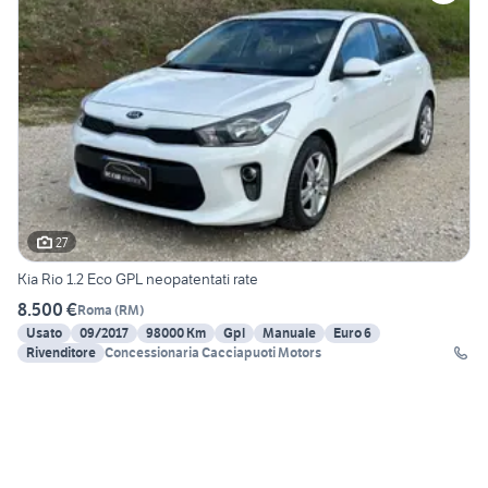
27
Kia Rio 1.2 Eco GPL neopatentati rate
8.500 €
Roma
(
RM
)
Usato
09/2017
98000 Km
Gpl
Manuale
Euro 6
Rivenditore
Concessionaria Cacciapuoti Motors