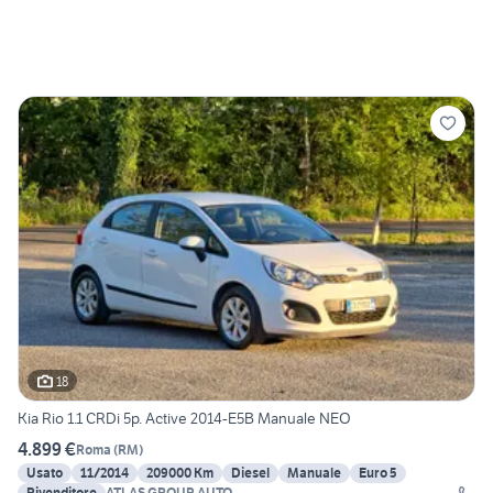
18
Kia Rio 1.1 CRDi 5p. Active 2014-E5B Manuale NEO
4.899 €
Roma
(
RM
)
Usato
11/2014
209000 Km
Diesel
Manuale
Euro 5
Rivenditore
ATLAS GROUP AUTO