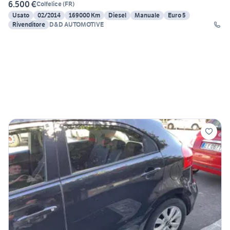
6.500 €
Colfelice
(
FR
)
Usato
02/2014
169000 Km
Diesel
Manuale
Euro 5
Rivenditore
D&D AUTOMOTIVE