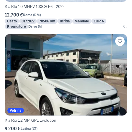
Kia Rio 1.0 MHEV 100CV E6 - 2022
12.700 €
Roma
(
RM
)
Usato
01/2022
70506 Km
Ibrida
Manuale
Euro 6
Rivenditore
Drive Srl
Vetrina
Kia Rio 1.2 MPi GPL Evolution
9.200 €
Latina
(
LT
)