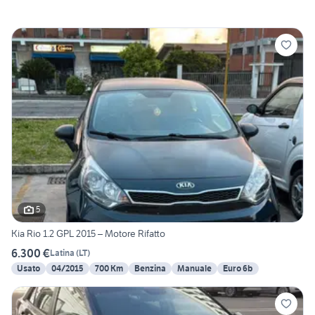
5
Kia Rio 1.2 GPL 2015 – Motore Rifatto
6.300 €
Latina
(
LT
)
Usato
04/2015
700 Km
Benzina
Manuale
Euro 6b