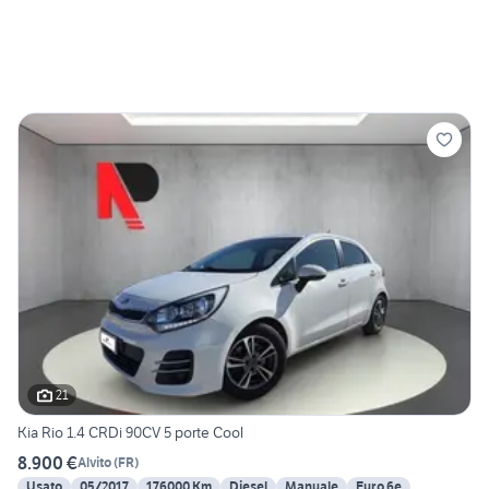
21
Kia Rio 1.4 CRDi 90CV 5 porte Cool
8.900 €
Alvito
(
FR
)
Usato
05/2017
176000 Km
Diesel
Manuale
Euro 6e