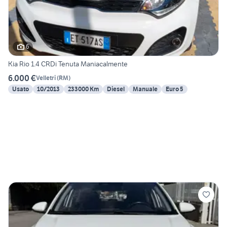
6
Kia Rio 1.4 CRDi Tenuta Maniacalmente
6.000 €
Velletri
(
RM
)
Usato
10/2013
233000 Km
Diesel
Manuale
Euro 5