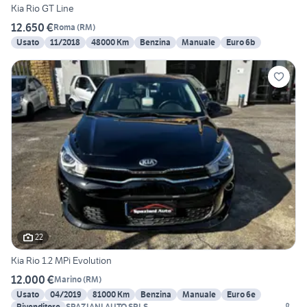
Kia Rio GT Line
12.650 €
Roma
(
RM
)
Usato
11/2018
48000 Km
Benzina
Manuale
Euro 6b
22
Kia Rio 1.2 MPi Evolution
12.000 €
Marino
(
RM
)
Usato
04/2019
81000 Km
Benzina
Manuale
Euro 6e
Rivenditore
SPAZIANI AUTO SRLS