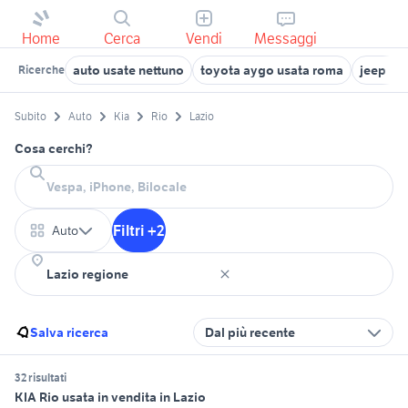
Home
Cerca
Vendi
Messaggi
auto usate nettuno
toyota aygo usata roma
jeep in 
Ricerche
Subito
Auto
Kia
Rio
Lazio
Cosa cerchi?
Filtri +2
Auto
Salva ricerca
Dal più recente
32 risultati
KIA Rio usata in vendita in Lazio