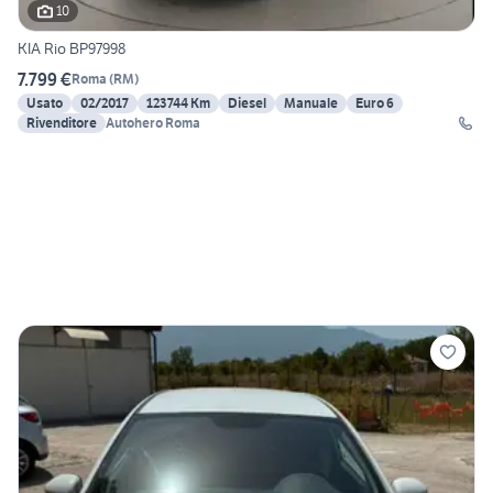
10
KIA Rio BP97998
7.799 €
Roma
(
RM
)
Usato
02/2017
123744 Km
Diesel
Manuale
Euro 6
Rivenditore
Autohero Roma