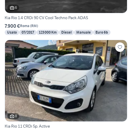
6
Kia Rio 1.4 CRDi 90 CV Cool Techno Pack ADAS
7.900 €
Roma
(
RM
)
Usato
07/2017
123000 Km
Diesel
Manuale
Euro 6b
8
Kia Rio 1.1 CRDi 5p. Active