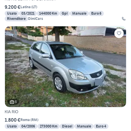
9.200 €
Latina
(
LT
)
Usato
03/2021
144000 Km
Gpl
Manuale
Euro 6
Rivenditore
DimiCars
6
KIA RIO
1.800 €
Roma
(
RM
)
Usato
04/2006
273000 Km
Diesel
Manuale
Euro 4