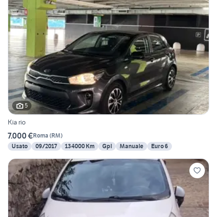
5
Kia rio
7.000 €
Roma
(
RM
)
Usato
09/2017
134000 Km
Gpl
Manuale
Euro 6