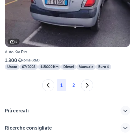
5
Auto Kia Rio
1.300 €
Roma
(
RM
)
Usato
07/2008
115000 Km
Diesel
Manuale
Euro 4
1
2
Più cercati
Correlati
Richerche simili
Suggerimenti
Ricerche consigliate
citroen c3 aircross
auto honda hr v
opel mokka cambio