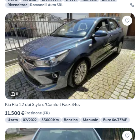
Rivenditore
Romanelli Auto SRL
6
Kia Rio 1.2 dpi Style s/Comfort Pack 84cv
11.500 €
Frosinone
(
FR
)
Usato
02/2022
35000 Km
Benzina
Manuale
Euro 6d-TEMP