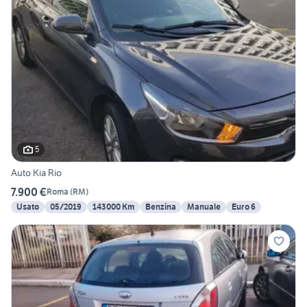
5
Auto Kia Rio
7.900 €
Roma
(
RM
)
Usato
05/2019
143000 Km
Benzina
Manuale
Euro 6