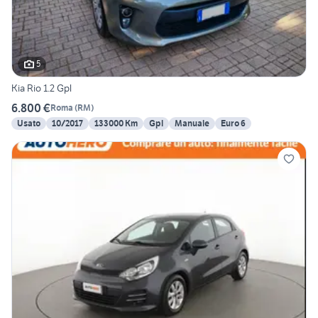
5
Kia Rio 1.2 Gpl
6.800 €
Roma
(
RM
)
Usato
10/2017
133000 Km
Gpl
Manuale
Euro 6