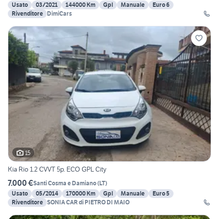
Usato
03/2021
144000 Km
Gpl
Manuale
Euro 6
Rivenditore
DimiCars
15
Kia Rio 1.2 CVVT 5p. ECO GPL City
7.000 €
Santi Cosma e Damiano
(
LT
)
Usato
05/2014
170000 Km
Gpl
Manuale
Euro 5
Rivenditore
SONIA CAR di PIETRO DI MAIO