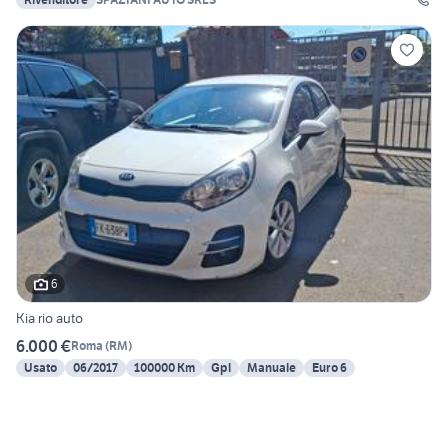
6
Kia rio auto
6.000 €
Roma
(
RM
)
Usato
06/2017
100000 Km
Gpl
Manuale
Euro 6