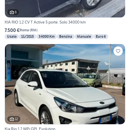
6
KIA RIO 1.2 CV T Active 5 porte. Solo 34000 km
7.500 €
Roma
(
RM
)
Usato
11/2015
34000 Km
Benzina
Manuale
Euro 6
12
Kia Rio 1.2 MPi GPL Evolution