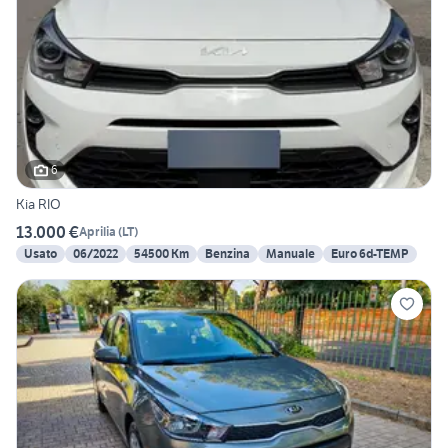
6
Kia RIO
13.000 €
Aprilia
(
LT
)
Usato
06/2022
54500 Km
Benzina
Manuale
Euro 6d-TEMP