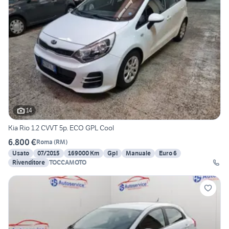
14
Kia Rio 1.2 CVVT 5p. ECO GPL Cool
6.800 €
Roma
(
RM
)
Usato
07/2015
169000 Km
Gpl
Manuale
Euro 6
Rivenditore
TOCCAMOTO