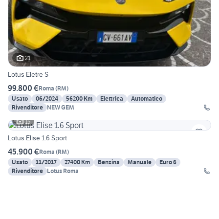
21
Lotus Eletre S
99.800 €
Roma
(
RM
)
Usato
06/2024
56200 Km
Elettrica
Automatico
Rivenditore
NEW GEM
15
Lotus Elise 1.6 Sport
45.900 €
Roma
(
RM
)
Usato
11/2017
27400 Km
Benzina
Manuale
Euro 6
Rivenditore
Lotus Roma