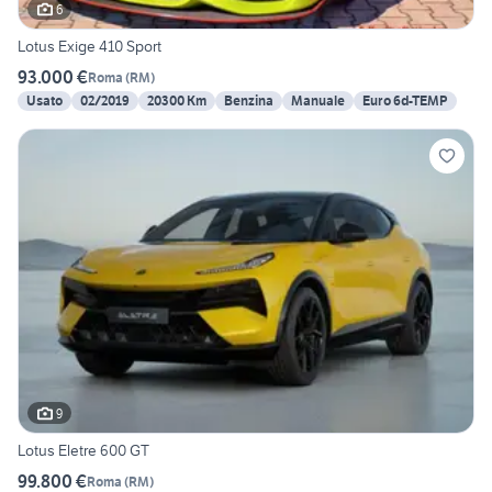
6
Lotus Exige 410 Sport
93.000 €
Roma
(
RM
)
Usato
02/2019
20300 Km
Benzina
Manuale
Euro 6d-TEMP
9
Lotus Eletre 600 GT
99.800 €
Roma
(
RM
)