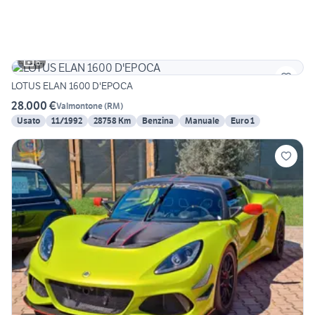
6
LOTUS ELAN 1600 D'EPOCA
28.000 €
Valmontone
(
RM
)
Usato
11/1992
28758 Km
Benzina
Manuale
Euro 1