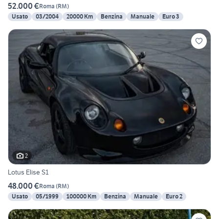
52.000 €
Roma
(
RM
)
Usato
03/2004
20000 Km
Benzina
Manuale
Euro 3
2
Lotus Elise S1
48.000 €
Roma
(
RM
)
Usato
05/1999
100000 Km
Benzina
Manuale
Euro 2