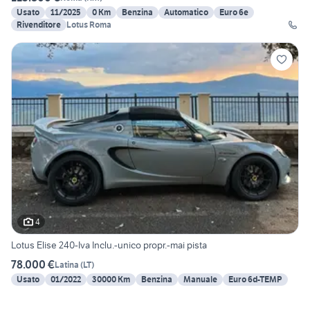
Usato
11/2025
0 Km
Benzina
Automatico
Euro 6e
Rivenditore
Lotus Roma
4
Lotus Elise 240-Iva Inclu.-unico propr.-mai pista
78.000 €
Latina
(
LT
)
Usato
01/2022
30000 Km
Benzina
Manuale
Euro 6d-TEMP