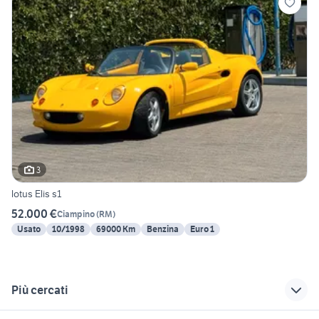
3
lotus Elis s1
52.000 €
Ciampino
(
RM
)
Usato
10/1998
69000 Km
Benzina
Euro 1
Più cercati