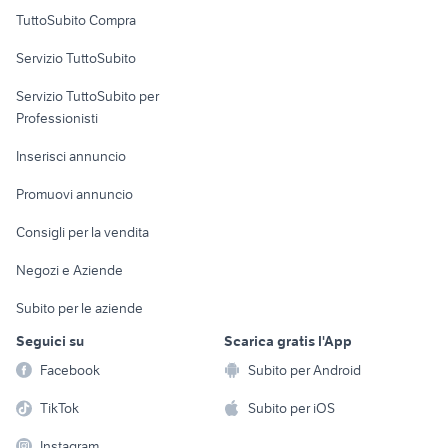
Uffici e Locali
TuttoSubito Compra
commerciali
Servizio TuttoSubito
elettronica
per la casa e la
sports e hobby
Servizio TuttoSubito per
persona
Informatica
Animali
Professionisti
Arredamento e
Console e
Accessori per
Casalinghi
Inserisci annuncio
Videogiochi
animali
Elettrodomestici
Promuovi annuncio
Audio/Video
Musica e Film
Giardino e Fai da te
Consigli per la vendita
Fotografia
Libri e Riviste
Abbigliamento e
Negozi e Aziende
Telefonia
Strumenti Musicali
Accessori
Subito per le aziende
Sports
Tutto per i bambini
Seguici su
Scarica gratis l'App
Biciclette
Facebook
Subito per Android
Collezionismo
TikTok
Subito per iOS
Instagram