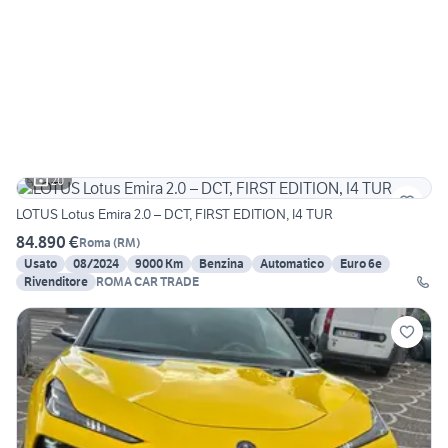
20
LOTUS Lotus Emira 2.0 – DCT, FIRST EDITION, I4 TUR
84.890 €
Roma
(
RM
)
Usato
08/2024
9000 Km
Benzina
Automatico
Euro 6e
Rivenditore
ROMA CAR TRADE