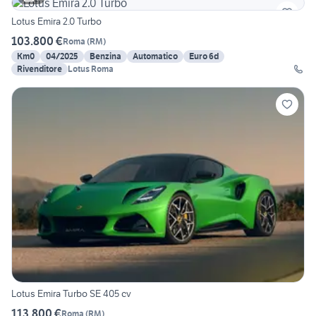
Lotus Emira 2.0 Turbo
103.800 €
Roma
(
RM
)
Km0
04/2025
Benzina
Automatico
Euro 6d
Rivenditore
Lotus Roma
Lotus Emira Turbo SE 405 cv
113.800 €
Roma
(
RM
)