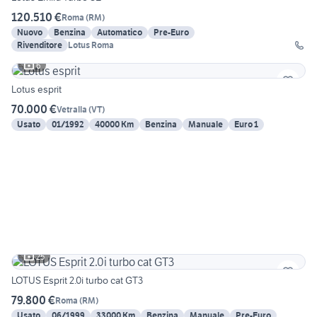
120.510 €
Roma
(
RM
)
Nuovo
Benzina
Automatico
Pre-Euro
Rivenditore
Lotus Roma
6
Lotus esprit
70.000 €
Vetralla
(
VT
)
Usato
01/1992
40000 Km
Benzina
Manuale
Euro 1
25
LOTUS Esprit 2.0i turbo cat GT3
79.800 €
Roma
(
RM
)
Usato
06/1999
33000 Km
Benzina
Manuale
Pre-Euro