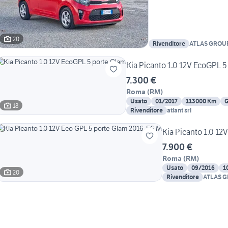
20
Rivenditore
ATLAS GROU
Kia Picanto 1.0 12V EcoGPL 5
7.300 €
Roma
(
RM
)
Usato
01/2017
113000 Km
G
18
Rivenditore
atlant srl
Kia Picanto 1.0 12
7.900 €
Roma
(
RM
)
Usato
09/2016
1
20
Rivenditore
ATLAS 