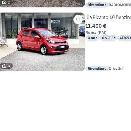
11
Rivenditore
RADIOMOTO
Kia Picanto 1.0 Benzin
11.400 €
Roma
(
RM
)
Usato
02/2022
41705
12
Rivenditore
Drive Srl