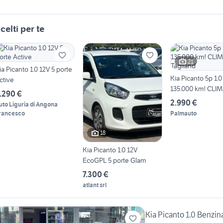
celti per te
21
ia Picanto 1.0 12V 5 porte
Kia Picanto 5p 1.0
ctive
135.000 km! CLI
.290 €
Tagliand
2.990 €
uto Liguria di Angona
rancesco
Palmauto
18
Kia Picanto 1.0 12V
EcoGPL 5 porte Glam
7.300 €
atlant srl
Kia Picanto 1.0 Benzi