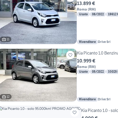
13.899 €
Roma
(
RM
)
Usato
08/2022
19612
11
Rivenditore
Drive Srl
Kia Picanto 1.0 Benzin
10.999 €
Roma
(
RM
)
Usato
05/2022
33025
12
Rivenditore
Drive Srl
Kia Picanto 1.0 - 