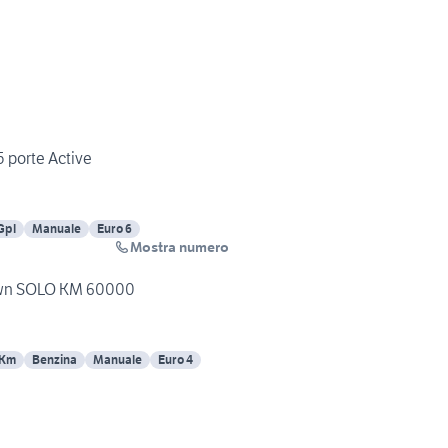
5 porte Active
Gpl
Manuale
Euro 6
Mostra numero
Town SOLO KM 60000
 Km
Benzina
Manuale
Euro 4