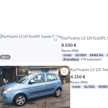
Kia Picanto 1.0 12V EcoGPL 
8.500 €
Roma
(
RM
)
Usato
10/2019
89483 Km
15
Rivenditore
VTR Automobili
Kia Picanto 1.0 12V 
4.250 €
Roma
(
RM
)
Usato
01/2011
65000