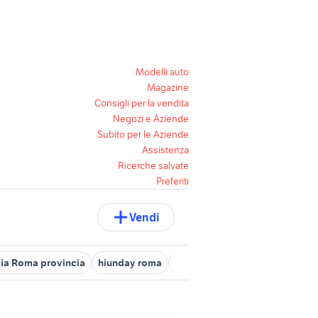
Modelli auto
Magazine
Consigli per la vendita
Negozi e Aziende
Subito per le Aziende
Assistenza
Ricerche salvate
Preferiti
Vendi
ia Roma provincia
hiunday roma
mercedes pomezia
roma die