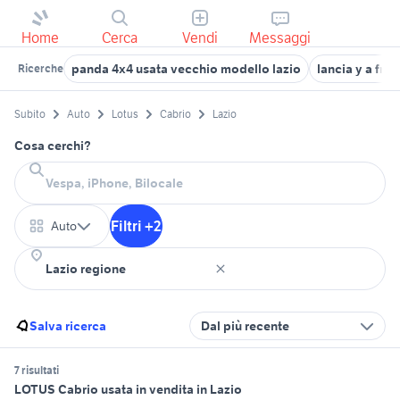
Home
Cerca
Vendi
Messaggi
panda 4x4 usata vecchio modello lazio
lancia y a fro
Ricerche
Subito
Auto
Lotus
Cabrio
Lazio
Cosa cerchi?
Filtri +2
Auto
Salva ricerca
Dal più recente
7 risultati
LOTUS Cabrio usata in vendita in Lazio