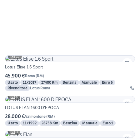
15
Lotus Elise 1.6 Sport
45.900 €
Roma
(
RM
)
Usato
11/2017
27400 Km
Benzina
Manuale
Euro 6
Rivenditore
Lotus Roma
6
LOTUS ELAN 1600 D'EPOCA
28.000 €
Valmontone
(
RM
)
Usato
11/1992
28758 Km
Benzina
Manuale
Euro 1
3