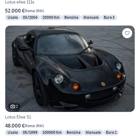
Lotus elise 111s
52.000 €
Roma
(
RM
)
Usato
03/2004
20000 Km
Benzina
Manuale
Euro 3
2
Lotus Elise S1
48.000 €
Roma
(
RM
)
Usato
05/1999
100000 Km
Benzina
Manuale
Euro 2