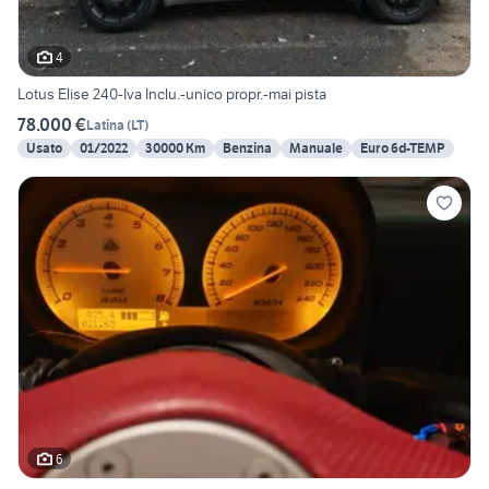
4
Lotus Elise 240-Iva Inclu.-unico propr.-mai pista
78.000 €
Latina
(
LT
)
Usato
01/2022
30000 Km
Benzina
Manuale
Euro 6d-TEMP
6