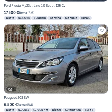
Ford Fiesta My23st-Line 1.0 Ecob . 125 Cv
17.500 €
Roma
(
RM
)
Usato
03/2024
8000 Km
Benzina
Manuale
Euro 1
5
Peugeot 308 SW
6.500 €
Roma
(
RM
)
Usato
07/2015
127000 Km
Diesel
Automatico
Euro 6