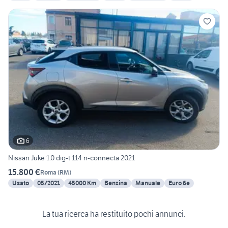
6
Nissan Juke 1.0 dig-t 114 n-connecta 2021
15.800 €
Roma
(
RM
)
Usato
05/2021
45000 Km
Benzina
Manuale
Euro 6e
La tua ricerca ha restituito pochi annunci.