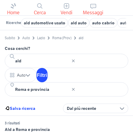
Home
Cerca
Vendi
Messaggi
ald automotive usato
ald auto
auto cabrio
auto u
Ricerche
Subito
Auto
Lazio
Roma (Prov)
ald
Cosa cerchi?
Filtri
Auto
Salva ricerca
Dal più recente
3 risultati
Ald a Roma e provincia