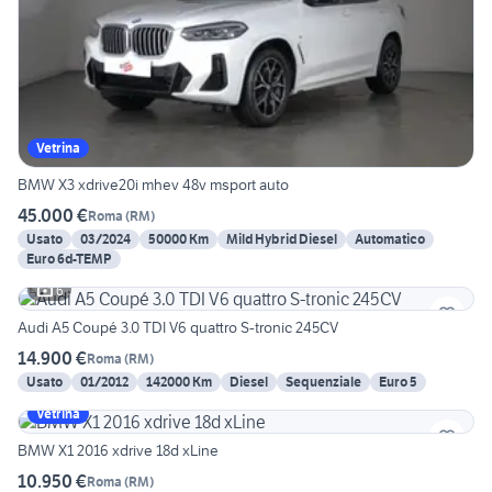
Vetrina
BMW X3 xdrive20i mhev 48v msport auto
45.000 €
Roma
(
RM
)
Usato
03/2024
50000 Km
Mild Hybrid Diesel
Automatico
Euro 6d-TEMP
6
Audi A5 Coupé 3.0 TDI V6 quattro S-tronic 245CV
14.900 €
Roma
(
RM
)
Usato
01/2012
142000 Km
Diesel
Sequenziale
Euro 5
Vetrina
BMW X1 2016 xdrive 18d xLine
10.950 €
Roma
(
RM
)