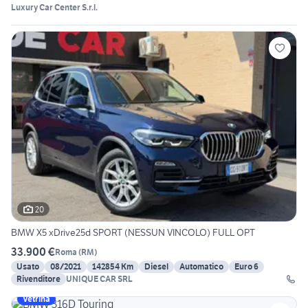
Luxury Car Center S.r.l.
20
BMW X5 xDrive25d SPORT (NESSUN VINCOLO) FULL OPT
33.900 €
Roma
(
RM
)
Usato
08/2021
142854 Km
Diesel
Automatico
Euro 6
Rivenditore
UNIQUE CAR SRL
Vetrina