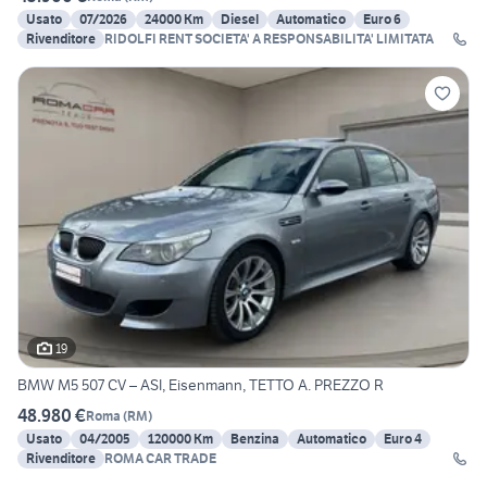
Usato
07/2026
24000 Km
Diesel
Automatico
Euro 6
Rivenditore
RIDOLFI RENT SOCIETA' A RESPONSABILITA' LIMITATA
19
BMW M5 507 CV – ASI, Eisenmann, TETTO A. PREZZO R
48.980 €
Roma
(
RM
)
Usato
04/2005
120000 Km
Benzina
Automatico
Euro 4
Rivenditore
ROMA CAR TRADE