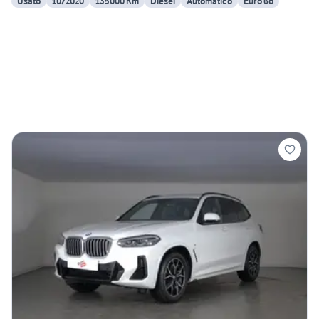
Usato
10/2020
135000 Km
Diesel
Automatico
Euro 6d