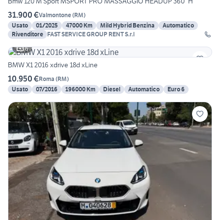
Bmw 120 M Sport MSPORT PRO MASSAGGIO HEADUP 360° H
31.900 €
Valmontone
(
RM
)
Usato
01/2025
47000 Km
Mild Hybrid Benzina
Automatico
Rivenditore
FAST SERVICE GROUP RENT S.r.l
6
BMW X1 2016 xdrive 18d xLine
10.950 €
Roma
(
RM
)
Usato
07/2016
196000 Km
Diesel
Automatico
Euro 6