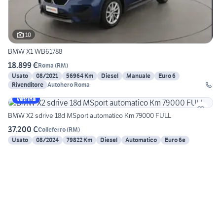
10
BMW X1 WB61788
18.899 €
Roma
(
RM
)
Usato
08/2021
56964 Km
Diesel
Manuale
Euro 6
Rivenditore
Autohero Roma
Vetrina
BMW X2 sdrive 18d MSport automatico Km 79000 FULL
37.200 €
Colleferro
(
RM
)
Usato
08/2024
79822 Km
Diesel
Automatico
Euro 6e