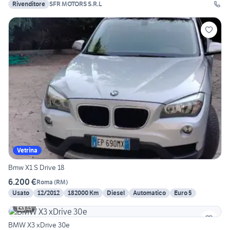
Rivenditore
SFR MOTORS S.R.L
Vetrina
Bmw X1 S Drive 18
6.200 €
Roma
(
RM
)
Usato
12/2012
182000 Km
Diesel
Automatico
Euro 5
13
BMW X3 xDrive 30e