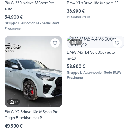
BMW 330i xdrive MSport Pro
Bmw X1 sDrive 18d Msport '25
auto
38.990 €
54.900 €
Di Maiola Cars
Gruppo L' Automobile - Sede BMW
Frosinone
17
BMW M5 4.4 V8 600cv auto
my18
58.900 €
Gruppo L' Automobile - Sede BMW
Frosinone
17
BMW X2 Sdrive 18d MSport Pro
Grigio Brooklyn met P
49.500 €