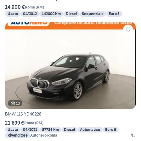
14.900 €
Roma
(
RM
)
Usato
01/2012
142000 Km
Diesel
Sequenziale
Euro 5
10
BMW 116 YD46228
21.699 €
Roma
(
RM
)
Usato
04/2021
57786 Km
Diesel
Automatico
Euro 6
Rivenditore
Autohero Roma