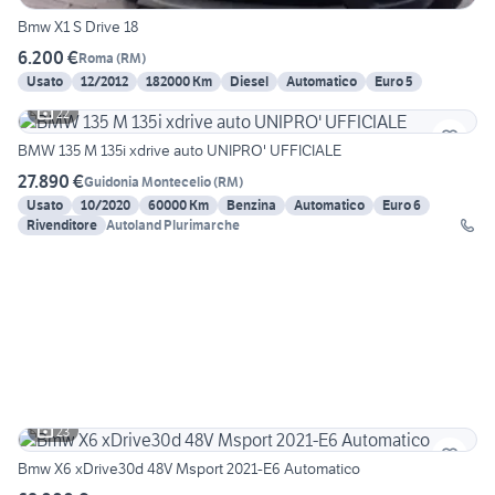
Bmw X1 S Drive 18
6.200 €
Roma
(
RM
)
Usato
12/2012
182000 Km
Diesel
Automatico
Euro 5
22
BMW 135 M 135i xdrive auto UNIPRO' UFFICIALE
27.890 €
Guidonia Montecelio
(
RM
)
Usato
10/2020
60000 Km
Benzina
Automatico
Euro 6
Rivenditore
Autoland Plurimarche
23
Bmw X6 xDrive30d 48V Msport 2021-E6 Automatico