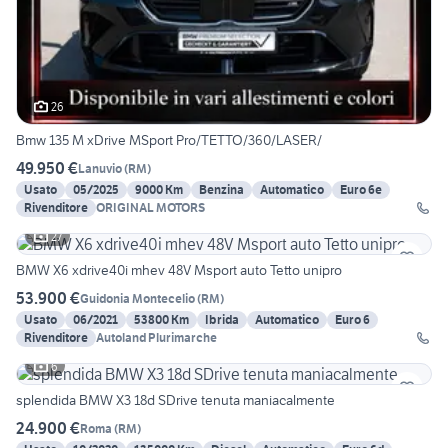
26
Bmw 135 M xDrive MSport Pro/TETTO/360/LASER/
49.950 €
Lanuvio
(
RM
)
Usato
05/2025
9000 Km
Benzina
Automatico
Euro 6e
Rivenditore
ORIGINAL MOTORS
27
BMW X6 xdrive40i mhev 48V Msport auto Tetto unipro
53.900 €
Guidonia Montecelio
(
RM
)
Usato
06/2021
53800 Km
Ibrida
Automatico
Euro 6
Rivenditore
Autoland Plurimarche
6
splendida BMW X3 18d SDrive tenuta maniacalmente
24.900 €
Roma
(
RM
)