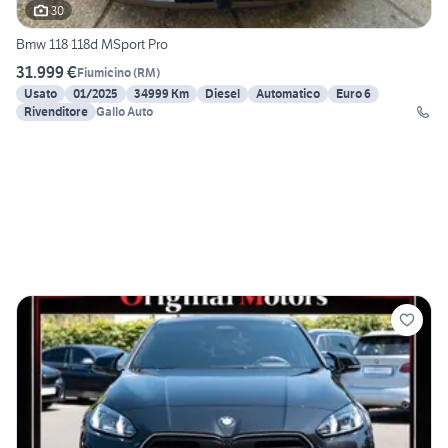
30
Bmw 118 118d MSport Pro
31.999 €
Fiumicino
(
RM
)
Usato
01/2025
34999 Km
Diesel
Automatico
Euro 6
Rivenditore
Gallo Auto