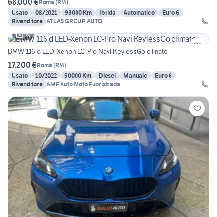
68.000 €
Roma
(
RM
)
Usato
08/2021
93000 Km
Ibrida
Automatico
Euro 6
Rivenditore
ATLAS GROUP AUTO
19
BMW 116 d LED-Xenon LC-Pro Navi KeylessGo climate
17.200 €
Roma
(
RM
)
Usato
10/2022
50000 Km
Diesel
Manuale
Euro 6
Rivenditore
AMF Auto Moto Fuoristrada