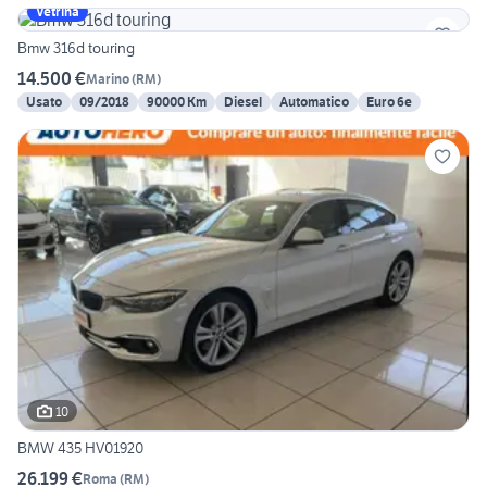
Vetrina
Bmw 316d touring
14.500 €
Marino
(
RM
)
Usato
09/2018
90000 Km
Diesel
Automatico
Euro 6e
10
BMW 435 HV01920
26.199 €
Roma
(
RM
)