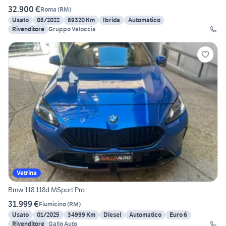
32.900 €
Roma
(
RM
)
Usato
05/2022
69320 Km
Ibrida
Automatico
Rivenditore
Gruppo Veloccia
Vetrina
Bmw 118 118d MSport Pro
31.999 €
Fiumicino
(
RM
)
Usato
01/2025
34999 Km
Diesel
Automatico
Euro 6
Rivenditore
Gallo Auto