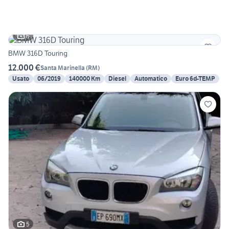
6
BMW 316D Touring
12.000 €
Santa Marinella
(
RM
)
Usato
06/2019
140000 Km
Diesel
Automatico
Euro 6d-TEMP
5