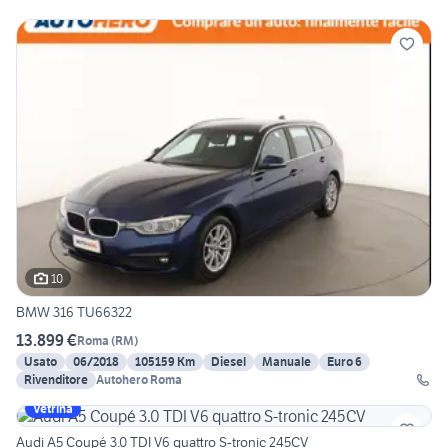
10
BMW 316 TU66322
13.899 €
Roma
(
RM
)
Usato
06/2018
105159 Km
Diesel
Manuale
Euro 6
Rivenditore
Autohero Roma
Vetrina
Audi A5 Coupé 3.0 TDI V6 quattro S-tronic 245CV