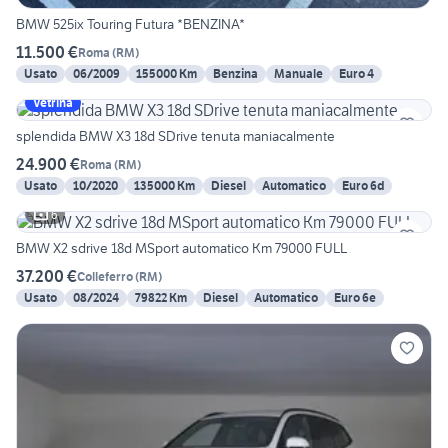
BMW 525ix Touring Futura *BENZINA*
11.500 €
Roma
(
RM
)
Usato
06/2009
155000 Km
Benzina
Manuale
Euro 4
Vetrina
splendida BMW X3 18d SDrive tenuta maniacalmente
24.900 €
Roma
(
RM
)
Usato
10/2020
135000 Km
Diesel
Automatico
Euro 6d
6
BMW X2 sdrive 18d MSport automatico Km 79000 FULL
37.200 €
Colleferro
(
RM
)
Usato
08/2024
79822 Km
Diesel
Automatico
Euro 6e