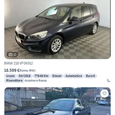
10
BMW 218 VF06912
16.599 €
Roma
(
RM
)
Usato
04/2018
77648 Km
Diesel
Automatico
Euro 6
Rivenditore
Autohero Roma