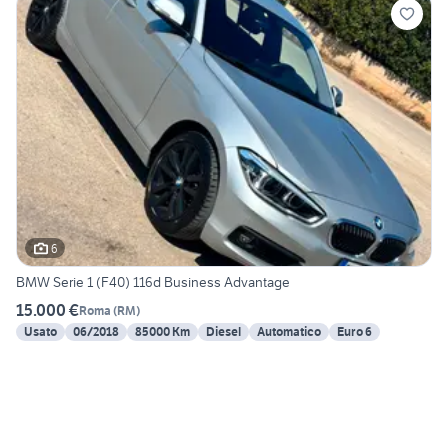
6
BMW Serie 1 (F40) 116d Business Advantage
15.000 €
Roma
(
RM
)
Usato
06/2018
85000 Km
Diesel
Automatico
Euro 6