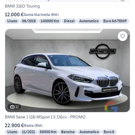
BMW 316D Touring
12.000 €
Santa Marinella
(
RM
)
Usato
06/2019
140000 Km
Diesel
Automatico
Euro 6d-TEMP
12
BMW Serie 1 118i MSport 1.5 136cv - PROMO
22.900 €
Roma
(
RM
)
Usato
11/2021
58900 Km
Benzina
Automatico
Euro 6