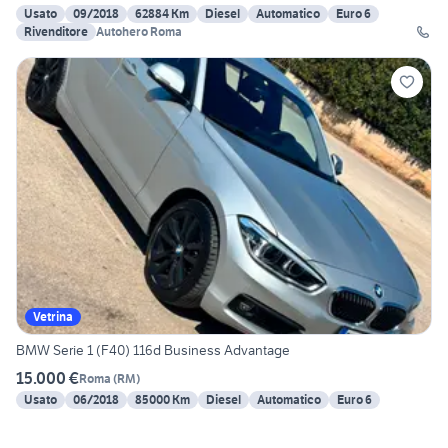
Usato
09/2018
62884 Km
Diesel
Automatico
Euro 6
Rivenditore
Autohero Roma
Vetrina
BMW Serie 1 (F40) 116d Business Advantage
15.000 €
Roma
(
RM
)
Usato
06/2018
85000 Km
Diesel
Automatico
Euro 6