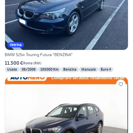
Vetrina
BMW 525ix Touring Futura *BENZINA*
11.500 €
Roma
(
RM
)
Usato
06/2009
155000 Km
Benzina
Manuale
Euro 4