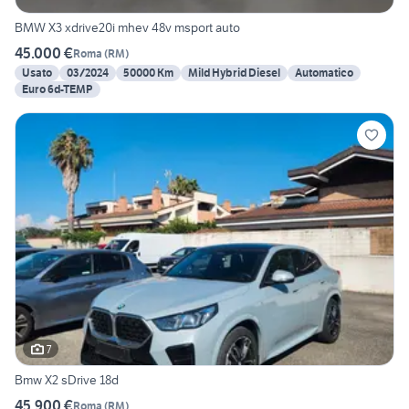
BMW X3 xdrive20i mhev 48v msport auto
45.000 €
Roma
(
RM
)
Usato
03/2024
50000 Km
Mild Hybrid Diesel
Automatico
Euro 6d-TEMP
7
Bmw X2 sDrive 18d
45.900 €
Roma
(
RM
)