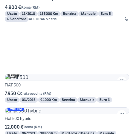
4.900 €
Roma
(
RM
)
Usato
11/2010
165000 Km
Benzina
Manuale
Euro 5
Rivenditore
AUTOCAR 52 srls
5
FIAT 500
7.950 €
Civitavecchia
(
RM
)
Usato
03/2016
94000 Km
Benzina
Manuale
Euro 6
Vetrina
Fiat 500 hybrid
12.000 €
Roma
(
RM
)
Usato
06/2021
38500 Km
Mild Hybrid Benzina
Manuale