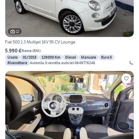
12
Fiat 500 1.3 Multijet 16V 95 CV Lounge
5.990 €
Roma
(
RM
)
Usato
01/2015
129000 Km
Diesel
Manuale
Euro 5
Rivenditore
Automia.it vendita auto tel 0649776248