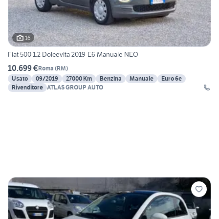
16
Fiat 500 1.2 Dolcevita 2019-E6 Manuale NEO
10.699 €
Roma
(
RM
)
Usato
09/2019
27000 Km
Benzina
Manuale
Euro 6e
Rivenditore
ATLAS GROUP AUTO