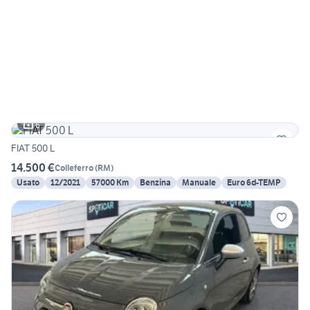
6
FIAT 500 L
14.500 €
Colleferro
(
RM
)
Usato
12/2021
57000 Km
Benzina
Manuale
Euro 6d-TEMP