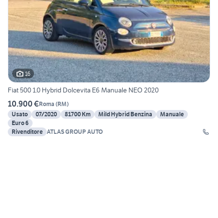
16
Fiat 500 1.0 Hybrid Dolcevita E6 Manuale NEO 2020
10.900 €
Roma
(
RM
)
Usato
07/2020
81700 Km
Mild Hybrid Benzina
Manuale
Euro 6
Rivenditore
ATLAS GROUP AUTO