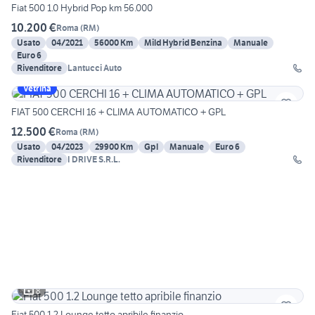
Fiat 500 1.0 Hybrid Pop km 56.000
10.200 €
Roma
(
RM
)
Usato
04/2021
56000 Km
Mild Hybrid Benzina
Manuale
Euro 6
Rivenditore
Lantucci Auto
Vetrina
FIAT 500 CERCHI 16 + CLIMA AUTOMATICO + GPL
12.500 €
Roma
(
RM
)
Usato
04/2023
29900 Km
Gpl
Manuale
Euro 6
Rivenditore
I DRIVE S.R.L.
8
Fiat 500 1.2 Lounge tetto apribile finanzio