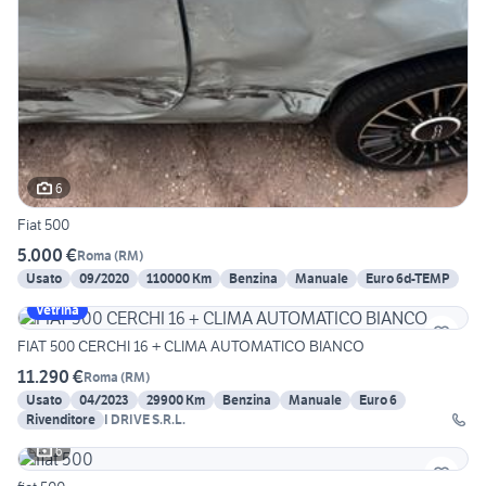
6
Fiat 500
5.000 €
Roma
(
RM
)
Usato
09/2020
110000 Km
Benzina
Manuale
Euro 6d-TEMP
Vetrina
FIAT 500 CERCHI 16 + CLIMA AUTOMATICO BIANCO
11.290 €
Roma
(
RM
)
Usato
04/2023
29900 Km
Benzina
Manuale
Euro 6
Rivenditore
I DRIVE S.R.L.
6