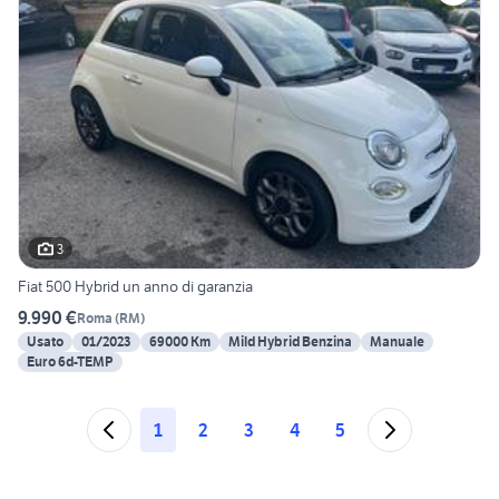
3
Fiat 500 Hybrid un anno di garanzia
9.990 €
Roma
(
RM
)
Usato
01/2023
69000 Km
Mild Hybrid Benzina
Manuale
Euro 6d-TEMP
1
2
3
4
5