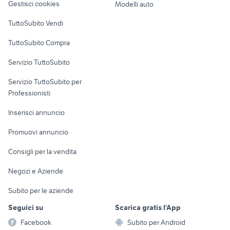
Gestisci cookies
Modelli auto
Case vacanza
TuttoSubito Vendi
Uffici e Locali
TuttoSubito Compra
commerciali
Servizio TuttoSubito
elettronica
per la casa e la
sports e hobby
Servizio TuttoSubito per
persona
Informatica
Animali
Professionisti
Arredamento e
Console e
Accessori per
Casalinghi
Inserisci annuncio
Videogiochi
animali
Elettrodomestici
Promuovi annuncio
Audio/Video
Musica e Film
Giardino e Fai da te
Consigli per la vendita
Fotografia
Libri e Riviste
Abbigliamento e
Negozi e Aziende
Telefonia
Strumenti Musicali
Accessori
Subito per le aziende
Sports
Tutto per i bambini
Seguici su
Scarica gratis l'App
Biciclette
Facebook
Subito per Android