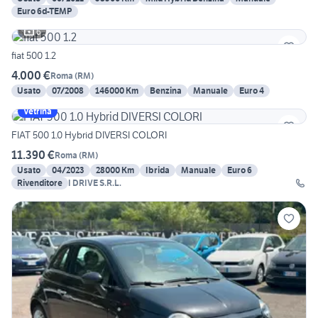
Euro 6d-TEMP
6
fiat 500 1.2
4.000 €
Roma
(
RM
)
Usato
07/2008
146000 Km
Benzina
Manuale
Euro 4
Vetrina
FIAT 500 1.0 Hybrid DIVERSI COLORI
11.390 €
Roma
(
RM
)
Usato
04/2023
28000 Km
Ibrida
Manuale
Euro 6
Rivenditore
I DRIVE S.R.L.