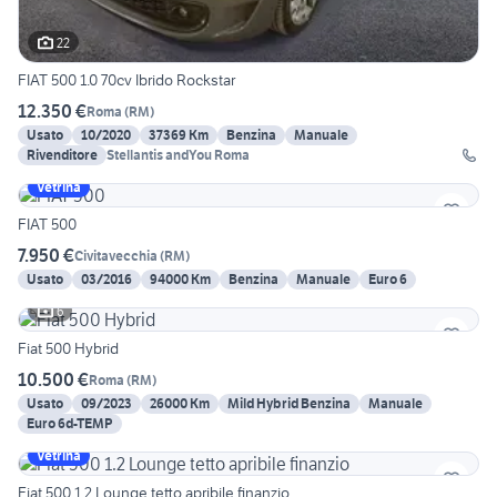
22
FIAT 500 1.0 70cv Ibrido Rockstar
12.350 €
Roma
(
RM
)
Usato
10/2020
37369 Km
Benzina
Manuale
Rivenditore
Stellantis andYou Roma
Vetrina
FIAT 500
7.950 €
Civitavecchia
(
RM
)
Usato
03/2016
94000 Km
Benzina
Manuale
Euro 6
6
Fiat 500 Hybrid
10.500 €
Roma
(
RM
)
Usato
09/2023
26000 Km
Mild Hybrid Benzina
Manuale
Euro 6d-TEMP
Vetrina
Fiat 500 1.2 Lounge tetto apribile finanzio