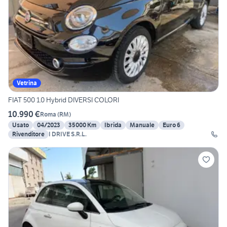
Vetrina
FIAT 500 1.0 Hybrid DIVERSI COLORI
10.990 €
Roma
(
RM
)
Usato
04/2023
35000 Km
Ibrida
Manuale
Euro 6
Rivenditore
I DRIVE S.R.L.