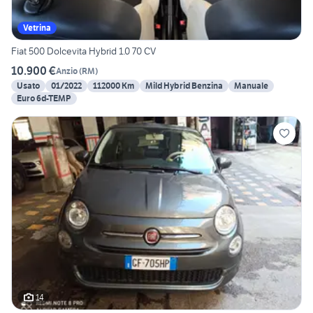
Vetrina
Fiat 500 Dolcevita Hybrid 1.0 70 CV
10.900 €
Anzio
(
RM
)
Usato
01/2022
112000 Km
Mild Hybrid Benzina
Manuale
Euro 6d-TEMP
14