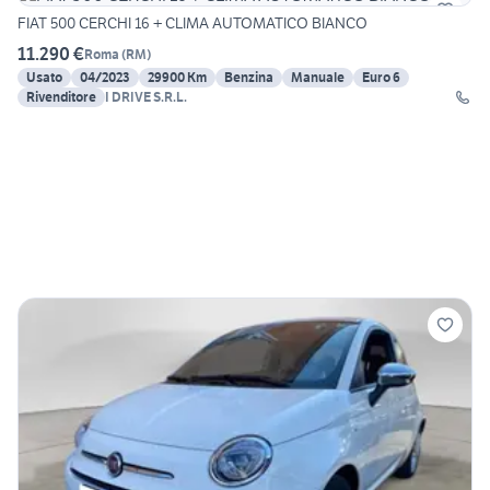
FIAT 500 CERCHI 16 + CLIMA AUTOMATICO BIANCO
11.290 €
Roma
(
RM
)
Usato
04/2023
29900 Km
Benzina
Manuale
Euro 6
Rivenditore
I DRIVE S.R.L.