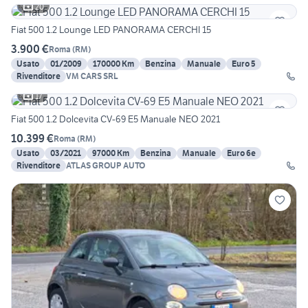
20
Fiat 500 1.2 Lounge LED PANORAMA CERCHI 15
3.900 €
Roma
(
RM
)
Usato
01/2009
170000 Km
Benzina
Manuale
Euro 5
Rivenditore
VM CARS SRL
17
Fiat 500 1.2 Dolcevita CV-69 E5 Manuale NEO 2021
10.399 €
Roma
(
RM
)
Usato
03/2021
97000 Km
Benzina
Manuale
Euro 6e
Rivenditore
ATLAS GROUP AUTO