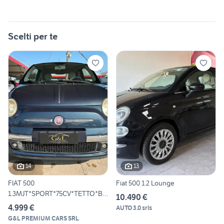
Scelti per te
14
13
FIAT 500
Fiat 500 1.2 Lounge
1.3MJT*SPORT*75CV*TETTO*BL
10.490 €
UETOOTH*USB*
4.999 €
AUTO 3.0 srls
G&L PREMIUM CARS SRL