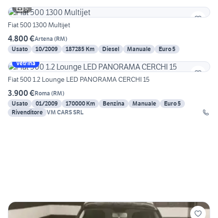
5
Fiat 500 1300 Multijet
4.800 €
Artena
(
RM
)
Usato
10/2009
187285 Km
Diesel
Manuale
Euro 5
Vetrina
Fiat 500 1.2 Lounge LED PANORAMA CERCHI 15
3.900 €
Roma
(
RM
)
Usato
01/2009
170000 Km
Benzina
Manuale
Euro 5
Rivenditore
VM CARS SRL