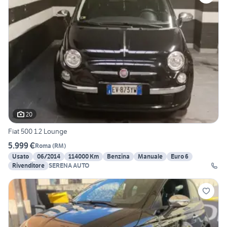
20
Fiat 500 1.2 Lounge
5.999 €
Roma
(
RM
)
Usato
06/2014
114000 Km
Benzina
Manuale
Euro 6
Rivenditore
SERENA AUTO