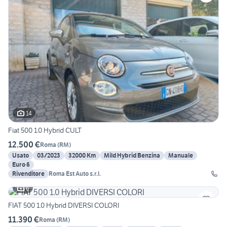
14
Fiat 500 1.0 Hybrid CULT
12.500 €
Roma
(
RM
)
Usato
03/2023
32000 Km
Mild Hybrid Benzina
Manuale
Euro 6
Rivenditore
Roma Est Auto s.r.l.
6
FIAT 500 1.0 Hybrid DIVERSI COLORI
11.390 €
Roma
(
RM
)