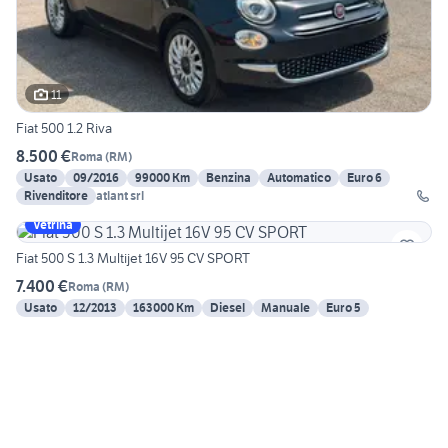
11
Fiat 500 1.2 Riva
8.500 €
Roma
(
RM
)
Usato
09/2016
99000 Km
Benzina
Automatico
Euro 6
Rivenditore
atlant srl
Vetrina
Fiat 500 S 1.3 Multijet 16V 95 CV SPORT
7.400 €
Roma
(
RM
)
Usato
12/2013
163000 Km
Diesel
Manuale
Euro 5