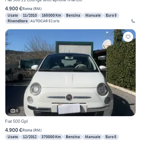
4.900 €
Roma
(
RM
)
Usato
11/2010
165000 Km
Benzina
Manuale
Euro 5
Rivenditore
AUTOCAR 52 srls
6
Fiat 500 Gpl
4.900 €
Roma
(
RM
)
Usato
12/2012
370000 Km
Benzina
Manuale
Euro 5