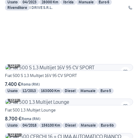
Usato
04/2023
28000 Km
Ibrida
Manuale
Euro 6
Rivenditore
I DRIVE S.R.L.
6
Fiat 500 S 1.3 Multijet 16V 95 CV SPORT
7.400 €
Roma
(
RM
)
Usato
12/2013
163000 Km
Diesel
Manuale
Euro 5
6
Fiat 500 1.3 Multijet Lounge
8.700 €
Roma
(
RM
)
Usato
04/2018
156100 Km
Diesel
Manuale
Euro 6b
12