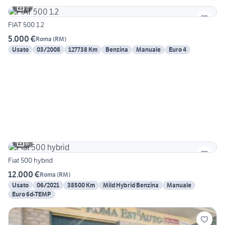
3
FIAT 500 1.2
5.000 €
Roma
(
RM
)
Usato
03/2008
127738 Km
Benzina
Manuale
Euro 4
6
Fiat 500 hybrid
12.000 €
Roma
(
RM
)
Usato
06/2021
38500 Km
Mild Hybrid Benzina
Manuale
Euro 6d-TEMP