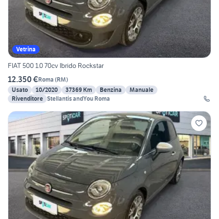
Vetrina
FIAT 500 1.0 70cv Ibrido Rockstar
12.350 €
Roma
(
RM
)
Usato
10/2020
37369 Km
Benzina
Manuale
Rivenditore
Stellantis andYou Roma