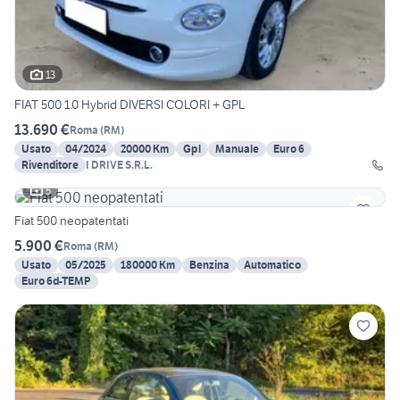
13
FIAT 500 1.0 Hybrid DIVERSI COLORI + GPL
13.690 €
Roma
(
RM
)
Usato
04/2024
20000 Km
Gpl
Manuale
Euro 6
Rivenditore
I DRIVE S.R.L.
5
Fiat 500 neopatentati
5.900 €
Roma
(
RM
)
Usato
05/2025
180000 Km
Benzina
Automatico
Euro 6d-TEMP