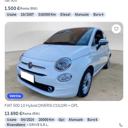
fiat 500
1.500 €
Roma
(
RM
)
Usato
10/2007
316000 Km
Diesel
Manuale
Euro 4
Vetrina
FIAT 500 1.0 Hybrid DIVERSI COLORI + GPL
13.690 €
Roma
(
RM
)
Usato
04/2024
20000 Km
Gpl
Manuale
Euro 6
Rivenditore
I DRIVE S.R.L.