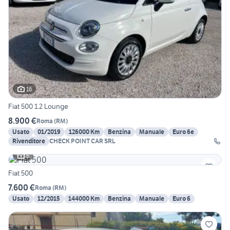
16
Fiat 500 1.2 Lounge
8.900 €
Roma
(
RM
)
Usato
01/2019
126000 Km
Benzina
Manuale
Euro 6e
Rivenditore
CHECK POINT CAR SRL
6
Fiat 500
7.600 €
Roma
(
RM
)
Usato
12/2015
144000 Km
Benzina
Manuale
Euro 6