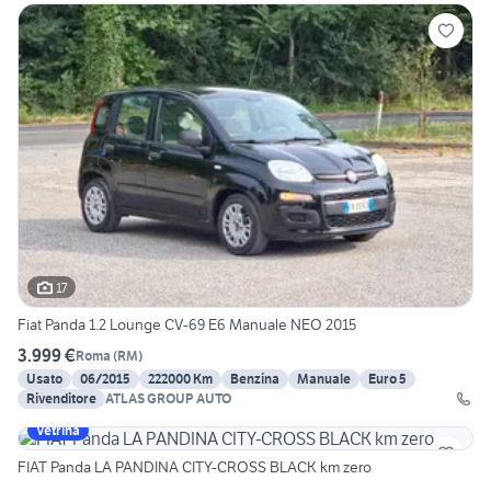
17
Fiat Panda 1.2 Lounge CV-69 E6 Manuale NEO 2015
3.999 €
Roma
(
RM
)
Usato
06/2015
222000 Km
Benzina
Manuale
Euro 5
Rivenditore
ATLAS GROUP AUTO
Vetrina
FIAT Panda LA PANDINA CITY-CROSS BLACK km zero