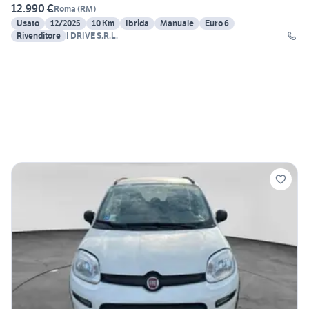
12.990 €
Roma
(
RM
)
Usato
12/2025
10 Km
Ibrida
Manuale
Euro 6
Rivenditore
I DRIVE S.R.L.