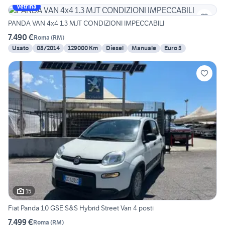
Vetrina
PANDA VAN 4x4 1.3 MJT CONDIZIONI IMPECCABILI
7.490 €
Roma
(
RM
)
Usato
08/2014
129000 Km
Diesel
Manuale
Euro 5
15
Fiat Panda 1.0 GSE S&S Hybrid Street Van 4 posti
7.499 €
Roma
(
RM
)