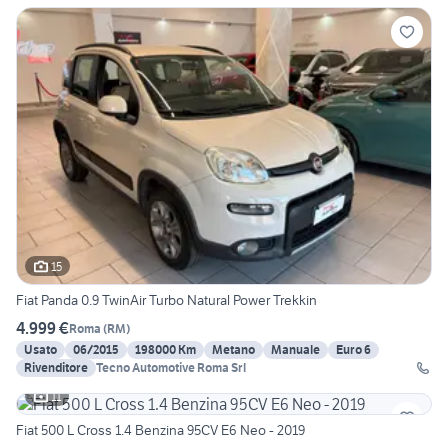
15
Fiat Panda 0.9 TwinAir Turbo Natural Power Trekkin
4.999 €
Roma
(
RM
)
Usato
06/2015
198000 Km
Metano
Manuale
Euro 6
Rivenditore
Tecno Automotive Roma Srl
11
Fiat 500 L Cross 1.4 Benzina 95CV E6 Neo - 2019