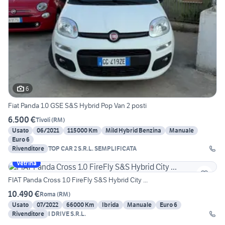
6
Fiat Panda 1.0 GSE S&S Hybrid Pop Van 2 posti
6.500 €
Tivoli
(
RM
)
Usato
06/2021
115000 Km
Mild Hybrid Benzina
Manuale
Euro 6
Rivenditore
TOP CAR 2 S.R.L. SEMPLIFICATA
Vetrina
FIAT Panda Cross 1.0 FireFly S&S Hybrid City ...
10.490 €
Roma
(
RM
)
Usato
07/2022
66000 Km
Ibrida
Manuale
Euro 6
Rivenditore
I DRIVE S.R.L.