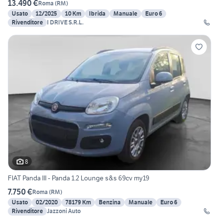
13.490 €
Roma
(
RM
)
Usato
12/2025
10 Km
Ibrida
Manuale
Euro 6
Rivenditore
I DRIVE S.R.L.
8
FIAT Panda III - Panda 1.2 Lounge s&s 69cv my19
7.750 €
Roma
(
RM
)
Usato
02/2020
78179 Km
Benzina
Manuale
Euro 6
Rivenditore
Jazzoni Auto