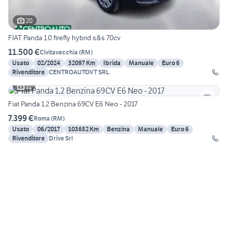
20
FIAT Panda 1.0 firefly hybrid s&s 70cv
11.500 €
Civitavecchia
(
RM
)
Usato
02/2024
32097 Km
Ibrida
Manuale
Euro 6
Rivenditore
CENTROAUTOVT SRL
11
Fiat Panda 1.2 Benzina 69CV E6 Neo - 2017
7.399 €
Roma
(
RM
)
Usato
06/2017
103652 Km
Benzina
Manuale
Euro 6
Rivenditore
Drive Srl