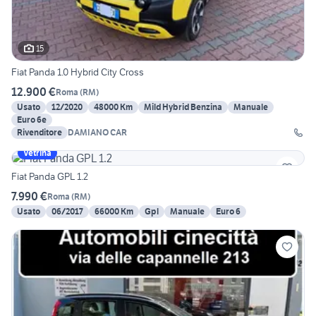
15
Fiat Panda 1.0 Hybrid City Cross
12.900 €
Roma
(
RM
)
Usato
12/2020
48000 Km
Mild Hybrid Benzina
Manuale
Euro 6e
Rivenditore
DAMIANO CAR
Vetrina
Fiat Panda GPL 1.2
7.990 €
Roma
(
RM
)
Usato
06/2017
66000 Km
Gpl
Manuale
Euro 6