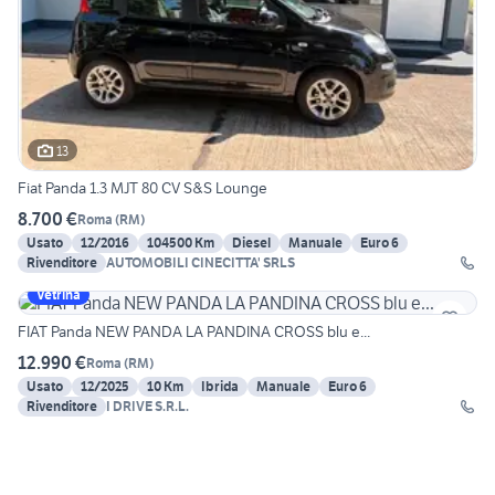
13
Fiat Panda 1.3 MJT 80 CV S&S Lounge
8.700 €
Roma
(
RM
)
Usato
12/2016
104500 Km
Diesel
Manuale
Euro 6
Rivenditore
AUTOMOBILI CINECITTA' SRLS
Vetrina
FIAT Panda NEW PANDA LA PANDINA CROSS blu e...
12.990 €
Roma
(
RM
)
Usato
12/2025
10 Km
Ibrida
Manuale
Euro 6
Rivenditore
I DRIVE S.R.L.