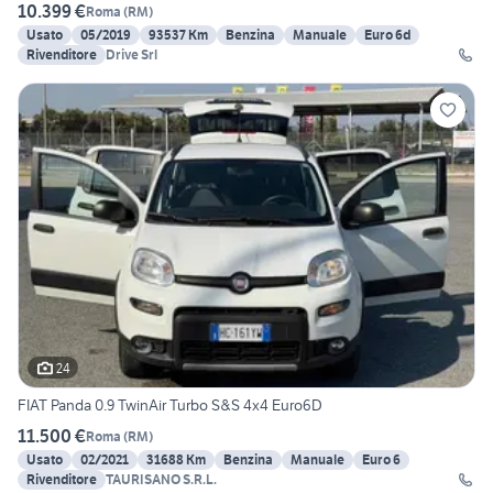
10.399 €
Roma
(
RM
)
Usato
05/2019
93537 Km
Benzina
Manuale
Euro 6d
Rivenditore
Drive Srl
24
FIAT Panda 0.9 TwinAir Turbo S&S 4x4 Euro6D
11.500 €
Roma
(
RM
)
Usato
02/2021
31688 Km
Benzina
Manuale
Euro 6
Rivenditore
TAURISANO S.R.L.