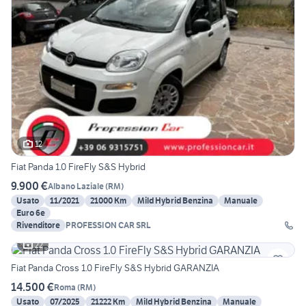
12
Fiat Panda 1.0 FireFly S&S Hybrid
9.900 €
Albano Laziale
(
RM
)
Usato
11/2021
21000 Km
Mild Hybrid Benzina
Manuale
Euro 6e
Rivenditore
PROFESSION CAR SRL
22
Fiat Panda Cross 1.0 FireFly S&S Hybrid GARANZIA
14.500 €
Roma
(
RM
)
Usato
07/2025
21222 Km
Mild Hybrid Benzina
Manuale