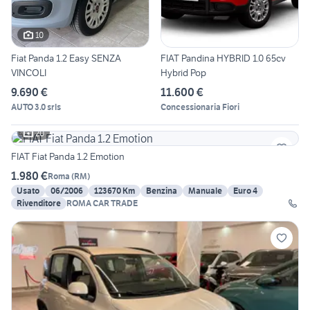
10
Fiat Panda 1.2 Easy SENZA
FIAT Pandina HYBRID 1.0 65cv
VINCOLI
Hybrid Pop
9.690 €
11.600 €
AUTO 3.0 srls
Concessionaria Fiori
20
FIAT Fiat Panda 1.2 Emotion
1.980 €
Roma
(
RM
)
Usato
06/2006
123670 Km
Benzina
Manuale
Euro 4
Rivenditore
ROMA CAR TRADE