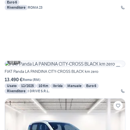
Euro 6
Rivenditore
ROMA 23
14
FIAT Panda LA PANDINA CITY-CROSS BLACK km zero
13.490 €
Roma
(
RM
)
Usato
12/2025
10 Km
Ibrida
Manuale
Euro 6
Rivenditore
I DRIVE S.R.L.