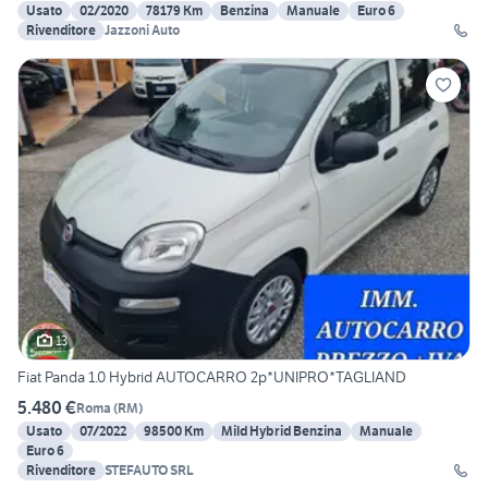
Usato
02/2020
78179 Km
Benzina
Manuale
Euro 6
Rivenditore
Jazzoni Auto
13
Fiat Panda 1.0 Hybrid AUTOCARRO 2p*UNIPRO*TAGLIAND
5.480 €
Roma
(
RM
)
Usato
07/2022
98500 Km
Mild Hybrid Benzina
Manuale
Euro 6
Rivenditore
STEFAUTO SRL