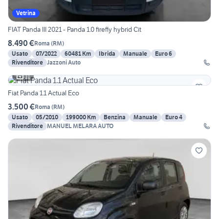
Vetrina
FIAT Panda III 2021 - Panda 1.0 firefly hybrid Cit
8.490 €
Roma
(
RM
)
Usato
07/2022
60481 Km
Ibrida
Manuale
Euro 6
Rivenditore
Jazzoni Auto
11
Fiat Panda 1.1 Actual Eco
3.500 €
Roma
(
RM
)
Usato
05/2010
199000 Km
Benzina
Manuale
Euro 4
Rivenditore
MANUEL MELARA AUTO