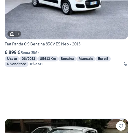
10
Fiat Panda 0.9 Benzina 85CV E5 Neo - 2013
6.899 €
Roma
(
RM
)
Usato
06/2013
85612 Km
Benzina
Manuale
Euro 5
Rivenditore
Drive Srl