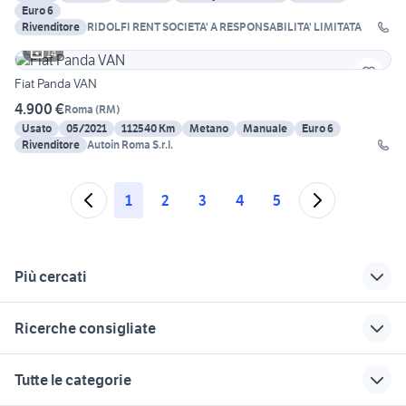
Euro 6
Rivenditore
RIDOLFI RENT SOCIETA' A RESPONSABILITA' LIMITATA
14
Fiat Panda VAN
4.900 €
Roma
(
RM
)
Usato
05/2021
112540 Km
Metano
Manuale
Euro 6
Rivenditore
Autoin Roma S.r.l.
1
2
3
4
5
Più cercati
Correlati
Richerche simili
Suggerimenti
Ricerche consigliate
golf usata roma
dacia sandero Roma
auto renault benzina
Lazio
auto usate reggio emilia
auto Napoli provincia
renault captur km 0
auto
Tutte le categorie
roma
Acquapendente
auto Faleria
ritmo abarth 130 tc
auto usate pescara