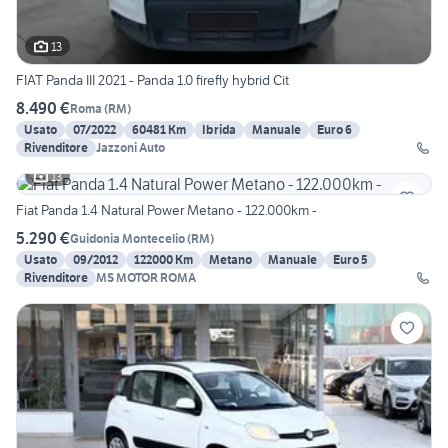
13
FIAT Panda III 2021 - Panda 1.0 firefly hybrid Cit
8.490 €
Roma
(
RM
)
Usato
07/2022
60481 Km
Ibrida
Manuale
Euro 6
Rivenditore
Jazzoni Auto
13
Fiat Panda 1.4 Natural Power Metano - 122.000km -
5.290 €
Guidonia Montecelio
(
RM
)
Usato
09/2012
122000 Km
Metano
Manuale
Euro 5
Rivenditore
MS MOTOR ROMA