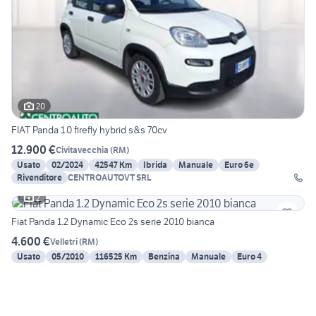
20
FIAT Panda 1.0 firefly hybrid s&s 70cv
12.900 €
Civitavecchia
(
RM
)
Usato
02/2024
42547 Km
Ibrida
Manuale
Euro 6e
Rivenditore
CENTROAUTOVT SRL
2
Fiat Panda 1.2 Dynamic Eco 2s serie 2010 bianca
4.600 €
Velletri
(
RM
)
Usato
05/2010
116525 Km
Benzina
Manuale
Euro 4