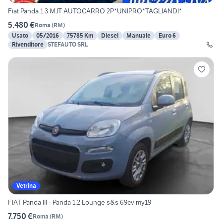
Fiat Panda 1.3 MJT AUTOCARRO 2P*UNIPRO*TAGLIANDI*
5.480 €
Roma
(
RM
)
Usato
05/2016
75785 Km
Diesel
Manuale
Euro 6
Rivenditore
STEFAUTO SRL
Vetrina
FIAT Panda III - Panda 1.2 Lounge s&s 69cv my19
7.750 €
Roma
(
RM
)