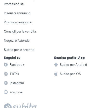
Informatica
Animali
Professionisti
Arredamento e
Console e
Accessori per
Casalinghi
Inserisci annuncio
Videogiochi
animali
Elettrodomestici
Promuovi annuncio
Audio/Video
Musica e Film
Giardino e Fai da te
Consigli per la vendita
Fotografia
Libri e Riviste
Abbigliamento e
Negozi e Aziende
Telefonia
Strumenti Musicali
Accessori
Subito per le aziende
Sports
Tutto per i bambini
Seguici su
Scarica gratis l'App
Biciclette
Facebook
Subito per Android
Collezionismo
TikTok
Subito per iOS
Instagram
YouTube