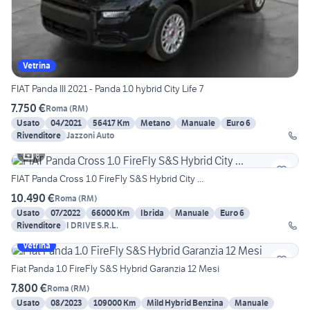
Vetrina
FIAT Panda III 2021 - Panda 1.0 hybrid City Life 7
7.750 €
Roma
(
RM
)
Usato
04/2021
56417 Km
Metano
Manuale
Euro 6
Rivenditore
Jazzoni Auto
8
FIAT Panda Cross 1.0 FireFly S&S Hybrid City ...
10.490 €
Roma
(
RM
)
Usato
07/2022
66000 Km
Ibrida
Manuale
Euro 6
Rivenditore
I DRIVE S.R.L.
Vetrina
Fiat Panda 1.0 FireFly S&S Hybrid Garanzia 12 Mesi
7.800 €
Roma
(
RM
)
Usato
08/2023
109000 Km
Mild Hybrid Benzina
Manuale