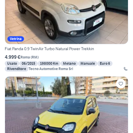
Vetrina
Fiat Panda 0.9 TwinAir Turbo Natural Power Trekkin
4.999 €
Roma
(
RM
)
Usato
06/2015
198000 Km
Metano
Manuale
Euro 6
Rivenditore
Tecno Automotive Roma Srl