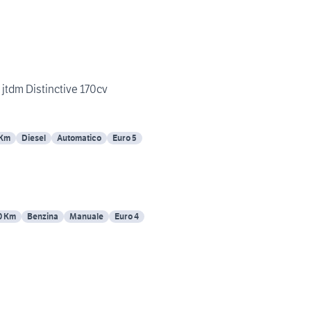
 jtdm Distinctive 170cv
 Km
Diesel
Automatico
Euro 5
0 Km
Benzina
Manuale
Euro 4