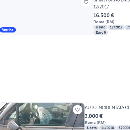
12/2017
16.500 €
Roma
(
RM
)
Usato
12/2017
7
Vetrina
Euro 6
AUTO INCIDENTATA C
3.000 €
Roma
(
RM
)
Usato
11/2018
37000