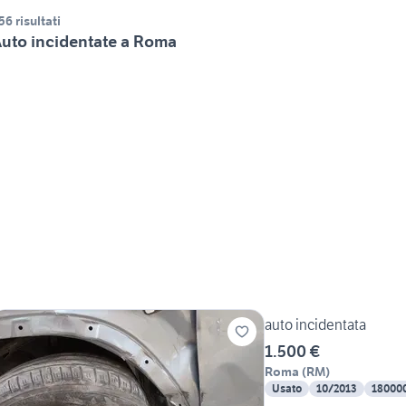
56 risultati
uto incidentate a Roma
auto incidentata
1.500 €
Roma
(
RM
)
Usato
10/2013
18000