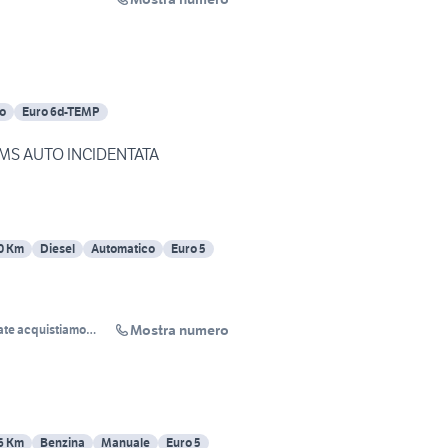
o
Euro 6d-TEMP
 MS AUTO INCIDENTATA
0 Km
Diesel
Automatico
Euro 5
Mostra numero
ate acquistiamo
e.com
6 Km
Benzina
Manuale
Euro 5