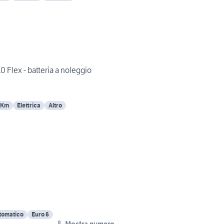
 Flex - batteria a noleggio
 Km
Elettrica
Altro
tomatico
Euro 6
Mostra numero