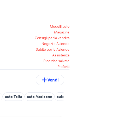
Modelli auto
Magazine
Consigli per la vendita
Negozi e Aziende
Subito per le Aziende
Assistenza
Ricerche salvate
Preferiti
Vendi
o
auto Tolfa
auto Moricone
auto Trivigliano
idea auto
auto