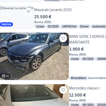
Maserati Levante 2020
25.500 €
Roma
(
RM
)
Vetrina
Usato
02/2020
149780 Km
Diesel
Automatic
BMW SERIE 3 XDRIVE
MARCIANTE
3.900 €
Roma
(
RM
)
Usato
03/2015
20000
14
Rivenditore
Auto incident
Autosinistrat
Mercedes classe c
12.500 €
Roma
(
RM
)
Usato
05/2014
13343