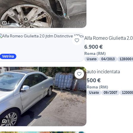
4
Alfa Romeo Giulietta 2.0
6.900 €
Roma
(
RM
)
Vetrina
Usato
04/2013
128000
auto incidentata
500 €
Roma
(
RM
)
Usato
09/2007
12000
5