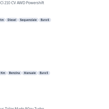
DCi 210 CV AWD Powershift
 Km
Diesel
Sequenziale
Euro 6
0 Km
Benzina
Manuale
Euro 5
us Tailor Made 90cv Turbo