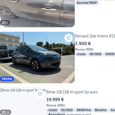
Euro 6d-TEMP
6
Renault Zoe Intens R110
3.900 €
Roma
(
RM
)
Usato
09/2019
60500
Vetrina
Bmw 118 118i m sport 5p auto
19.999 €
Roma
(
RM
)
Usato
02/2020
69989 Km
Benzina
Au
14
Rivenditore
Autoveloci e rent