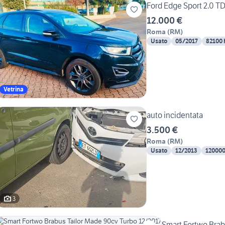
Ford Edge Sport 2.0 T
12.000 €
Roma
(
RM
)
Usato
05/2017
82100
Vetrina
auto incidentata
3.500 €
Roma
(
RM
)
Usato
12/2013
12000
3
Smart Fortwo Brab