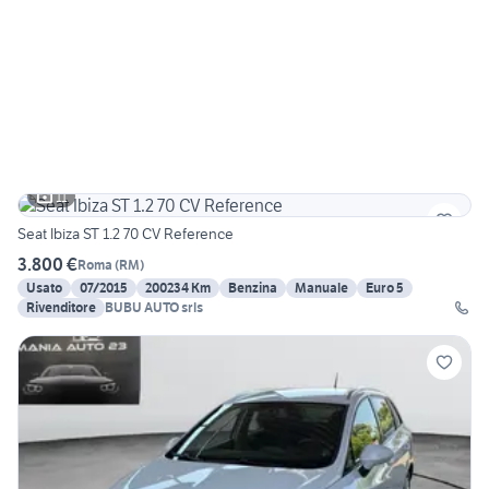
11
Seat Ibiza ST 1.2 70 CV Reference
3.800 €
Roma
(
RM
)
Usato
07/2015
200234 Km
Benzina
Manuale
Euro 5
Rivenditore
BUBU AUTO srls