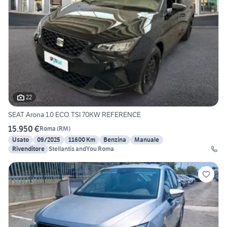
22
SEAT Arona 1.0 ECO TSI 70KW REFERENCE
15.950 €
Roma
(
RM
)
Usato
09/2025
11600 Km
Benzina
Manuale
Rivenditore
Stellantis andYou Roma