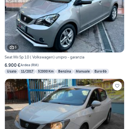
6
Seat Mii 5p 1.0 ( Volkswagen) unipro - garanzia
6.900 €
Ardea
(
RM
)
Usato
11/2017
52000 Km
Benzina
Manuale
Euro 6b