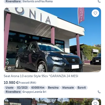
Rivenditore
Stellantis andYou Roma
17
Seat Arona 1.0 ecotsi Style 95cv *GARANZIA 24 MESI
10.980 €
Frascati
(
RM
)
Usato
02/2023
63000 Km
Benzina
Manuale
Euro 6
Rivenditore
Gruppo Leonia Srl