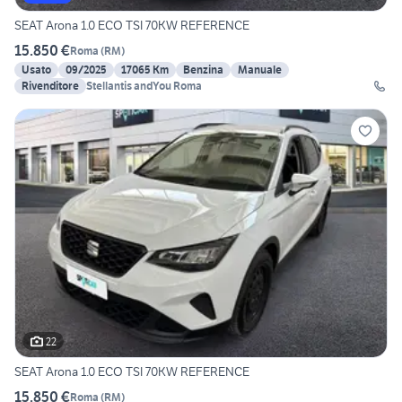
SEAT Arona 1.0 ECO TSI 70KW REFERENCE
15.850 €
Roma
(
RM
)
Usato
09/2025
17065 Km
Benzina
Manuale
Rivenditore
Stellantis andYou Roma
22
SEAT Arona 1.0 ECO TSI 70KW REFERENCE
15.850 €
Roma
(
RM
)