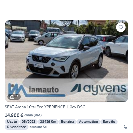
15
SEAT Arona 1.0tsi Eco XPERIENCE 110cv DSG
14.900 €
Roma
(
RM
)
Usato
05/2023
38426 Km
Benzina
Automatico
Euro 6e
Rivenditore
Iamauto Srl