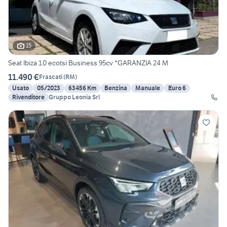
15
Seat Ibiza 1.0 ecotsi Business 95cv *GARANZIA 24 M
11.490 €
Frascati
(
RM
)
Usato
05/2023
63456 Km
Benzina
Manuale
Euro 6
Rivenditore
Gruppo Leonia Srl