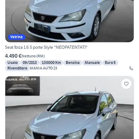
Vetrina
Seat Ibiza 1.6 5 porte Style *NEOPATENTATI*
4.490 €
Nettuno
(
RM
)
Usato
09/2013
130000 Km
Benzina
Manuale
Euro 5
Rivenditore
MANIA AUTO 23