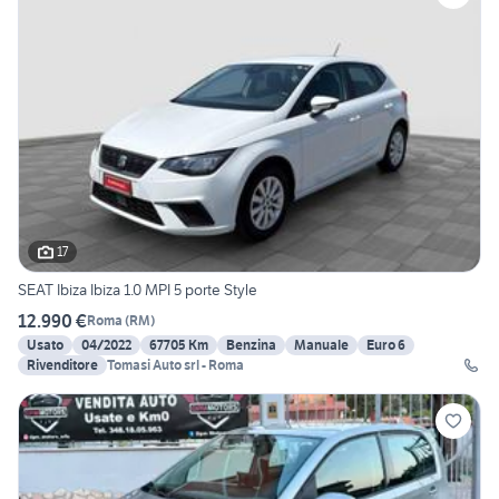
17
SEAT Ibiza Ibiza 1.0 MPI 5 porte Style
12.990 €
Roma
(
RM
)
Usato
04/2022
67705 Km
Benzina
Manuale
Euro 6
Rivenditore
Tomasi Auto srl - Roma