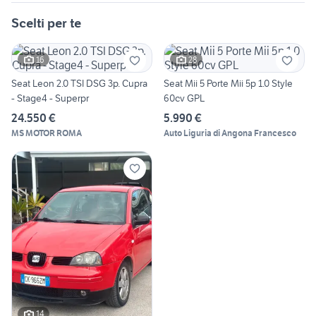
Scelti per te
16
28
Seat Leon 2.0 TSI DSG 3p. Cupra
Seat Mii 5 Porte Mii 5p 1.0 Style
- Stage4 - Superpr
60cv GPL
24.550 €
5.990 €
MS MOTOR ROMA
Auto Liguria di Angona Francesco
14