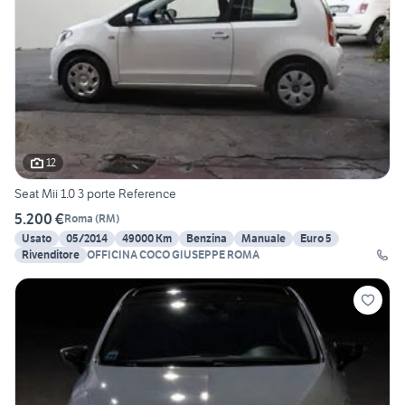
12
Seat Mii 1.0 3 porte Reference
5.200 €
Roma
(
RM
)
Usato
05/2014
49000 Km
Benzina
Manuale
Euro 5
Rivenditore
OFFICINA COCO GIUSEPPE ROMA