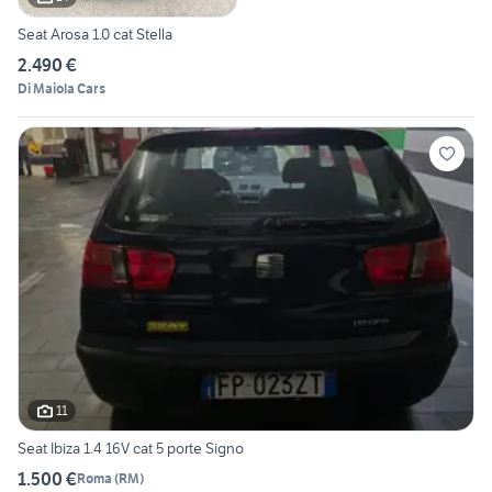
Seat Arosa 1.0 cat Stella
2.490 €
Di Maiola Cars
11
Seat Ibiza 1.4 16V cat 5 porte Signo
1.500 €
Roma
(
RM
)