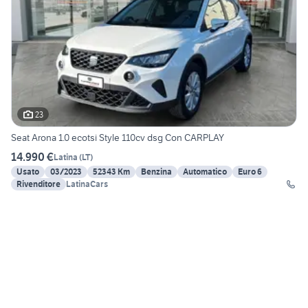
23
Seat Arona 1.0 ecotsi Style 110cv dsg Con CARPLAY
14.990 €
Latina
(
LT
)
Usato
03/2023
52343 Km
Benzina
Automatico
Euro 6
Rivenditore
LatinaCars