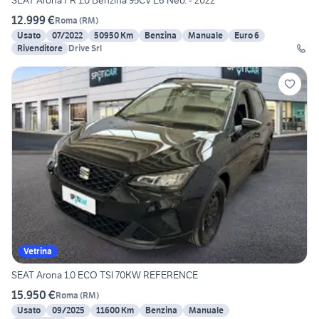
SEAT Arona FR 1.0 Benzina 95CV E6 Neo. - 2022
12.999 €
Roma
(
RM
)
Usato
07/2022
50950 Km
Benzina
Manuale
Euro 6
Rivenditore
Drive Srl
Vetrina
SEAT Arona 1.0 ECO TSI 70KW REFERENCE
15.950 €
Roma
(
RM
)
Usato
09/2025
11600 Km
Benzina
Manuale