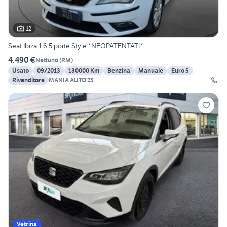
12
Seat Ibiza 1.6 5 porte Style *NEOPATENTATI*
4.490 €
Nettuno
(
RM
)
Usato
09/2013
130000 Km
Benzina
Manuale
Euro 5
Rivenditore
MANIA AUTO 23
Vetrina