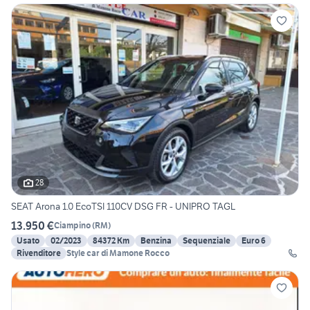
28
SEAT Arona 1.0 EcoTSI 110CV DSG FR - UNIPRO TAGL
13.950 €
Ciampino
(
RM
)
Usato
02/2023
84372 Km
Benzina
Sequenziale
Euro 6
Rivenditore
Style car di Mamone Rocco