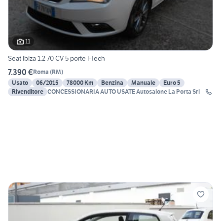
11
Seat Ibiza 1.2 70 CV 5 porte I-Tech
7.390 €
Roma
(
RM
)
Usato
06/2015
78000 Km
Benzina
Manuale
Euro 5
Rivenditore
CONCESSIONARIA AUTO USATE Autosalone La Porta Srl