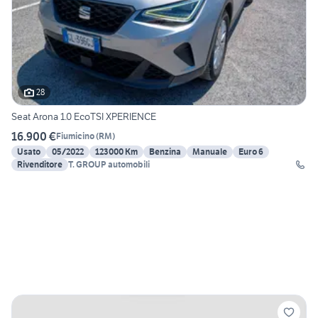
28
Seat Arona 1.0 EcoTSI XPERIENCE
16.900 €
Fiumicino
(
RM
)
Usato
05/2022
123000 Km
Benzina
Manuale
Euro 6
Rivenditore
T. GROUP automobili