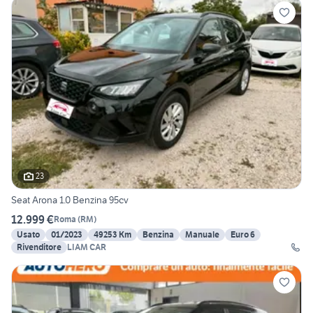
23
Seat Arona 1.0 Benzina 95cv
12.999 €
Roma
(
RM
)
Usato
01/2023
49253 Km
Benzina
Manuale
Euro 6
Rivenditore
LIAM CAR