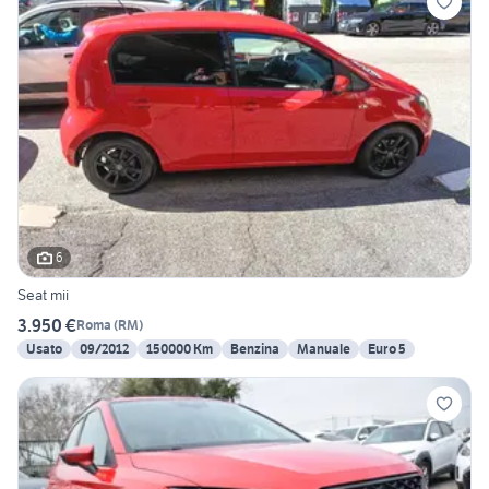
6
Seat mii
3.950 €
Roma
(
RM
)
Usato
09/2012
150000 Km
Benzina
Manuale
Euro 5