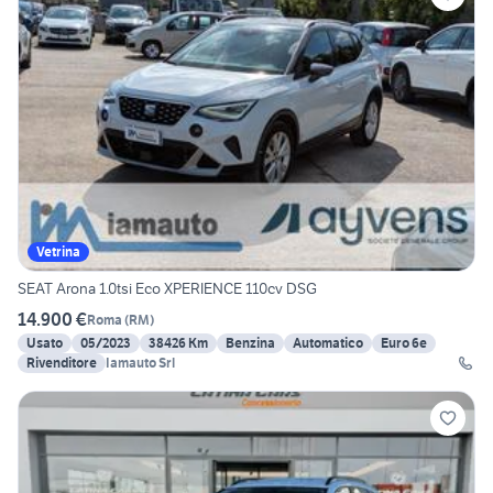
Vetrina
SEAT Arona 1.0tsi Eco XPERIENCE 110cv DSG
14.900 €
Roma
(
RM
)
Usato
05/2023
38426 Km
Benzina
Automatico
Euro 6e
Rivenditore
Iamauto Srl