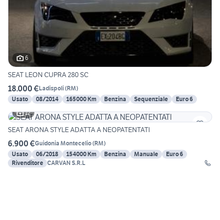
6
SEAT LEON CUPRA 280 SC
18.000 €
Ladispoli
(
RM
)
Usato
08/2014
165000 Km
Benzina
Sequenziale
Euro 6
12
SEAT ARONA STYLE ADATTA A NEOPATENTATI
6.900 €
Guidonia Montecelio
(
RM
)
Usato
06/2018
154000 Km
Benzina
Manuale
Euro 6
Rivenditore
CARVAN S.R.L