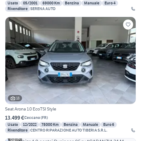
Usato
05/2001
69000 Km
Benzina
Manuale
Euro 4
Rivenditore
SERENA AUTO
18
Seat Arona 1.0 EcoTSI Style
13.499 €
Ceccano
(
FR
)
Usato
12/2022
78000 Km
Benzina
Manuale
Euro 6
Rivenditore
CENTRO RIPARAZIONE AUTO TIBERIA S.R.L.
15