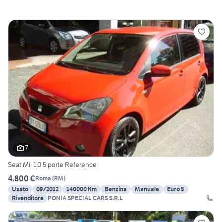
7
Seat Mii 1.0 5 porte Reference
4.800 €
Roma
(
RM
)
Usato
09/2012
140000 Km
Benzina
Manuale
Euro 5
Rivenditore
PONIA SPECIAL CARS S.R.L