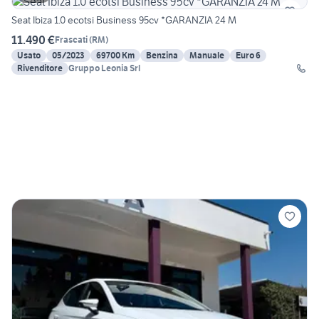
Seat Ibiza 1.0 ecotsi Business 95cv *GARANZIA 24 M
11.490 €
Frascati
(
RM
)
Usato
05/2023
69700 Km
Benzina
Manuale
Euro 6
Rivenditore
Gruppo Leonia Srl