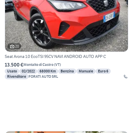
20
Seat Arona 1.0 EcoTSI 95CV NAVI ANDROID AUTO APP C
13.500 €
Montalto di Castro
(
VT
)
Usato
02/2022
68000 Km
Benzina
Manuale
Euro 6
Rivenditore
FORATI AUTO SRL