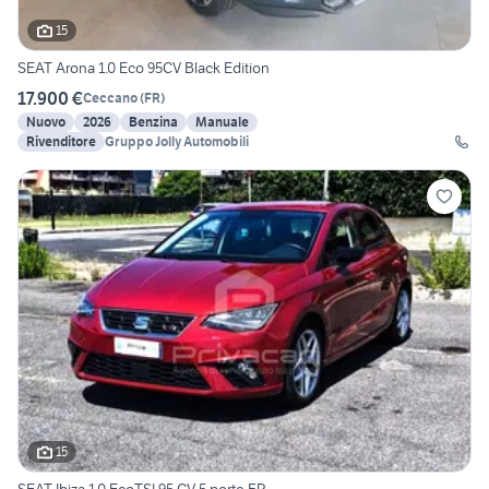
15
SEAT Arona 1.0 Eco 95CV Black Edition
17.900 €
Ceccano
(
FR
)
Nuovo
2026
Benzina
Manuale
Rivenditore
Gruppo Jolly Automobili
15
SEAT Ibiza 1.0 EcoTSI 95 CV 5 porte FR