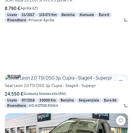
8.790 €
Aprilia
(
LT
)
Usato
11/2017
115473 Km
Benzina
Manuale
Euro 6
Rivenditore
Privacar Aprilia
16
Seat Leon 2.0 TSI DSG 3p. Cupra - Stage4 - Superpr
24.550 €
Guidonia Montecelio
(
RM
)
Usato
07/2016
30000 Km
Benzina
Sequenziale
Euro 6b
Rivenditore
MS MOTOR ROMA