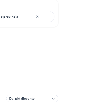
Dal più rilevante