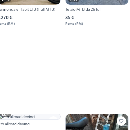
annondale Habit LTB (Full MTB)
Telaio MTB da 26 full
.270 €
35 €
oma
(
RM
)
Roma
(
RM
)
6
tb allroad devinci