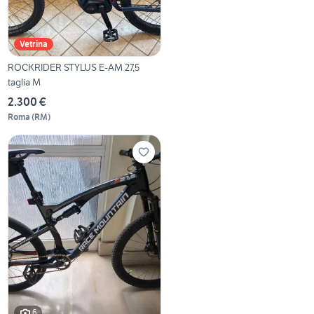
Vetrina
ROCKRIDER STYLUS E-AM 27,5
taglia M
2.300 €
Roma
(
RM
)
6