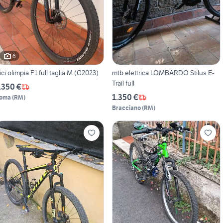
6
ici olimpia F1 full taglia M (G2023)
mtb elettrica LOMBARDO Stilus E-
Trail full
.350 €
1.350 €
oma
(
RM
)
Bracciano
(
RM
)