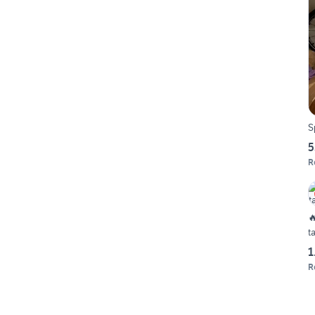
S
5
R

t
1
R