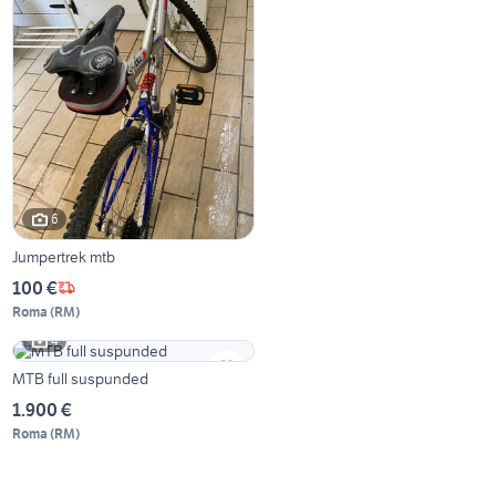
6
Jumpertrek mtb
100 €
Roma
(
RM
)
4
MTB full suspunded
1.900 €
Roma
(
RM
)