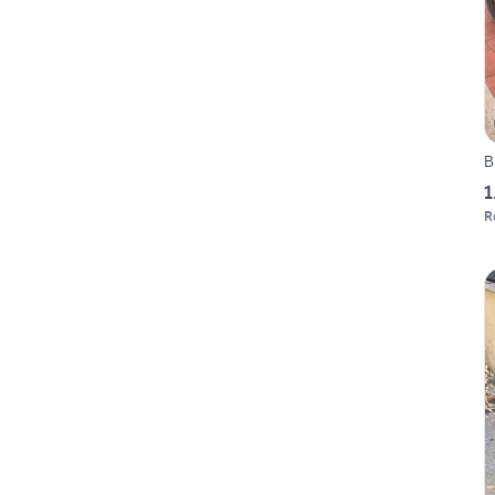
B
1
R