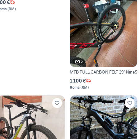
00 €
oma
(
RM
)
6
MTB FULL CARBON FELT 29” Nine5
1.100 €
Roma
(
RM
)