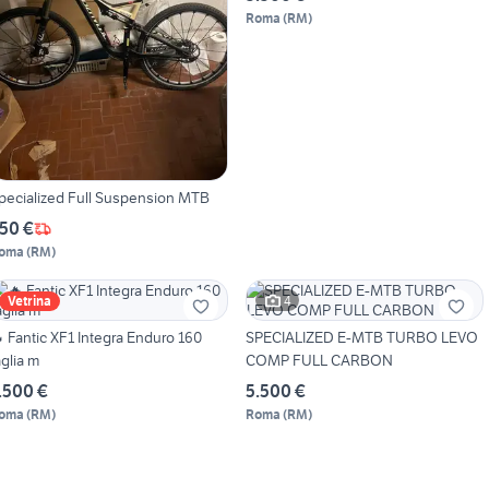
Roma
(
RM
)
pecialized Full Suspension MTB
50 €
oma
(
RM
)
4
Vetrina
 Fantic XF1 Integra Enduro 160
SPECIALIZED E-MTB TURBO LEVO
aglia m
COMP FULL CARBON
.500 €
5.500 €
oma
(
RM
)
Roma
(
RM
)