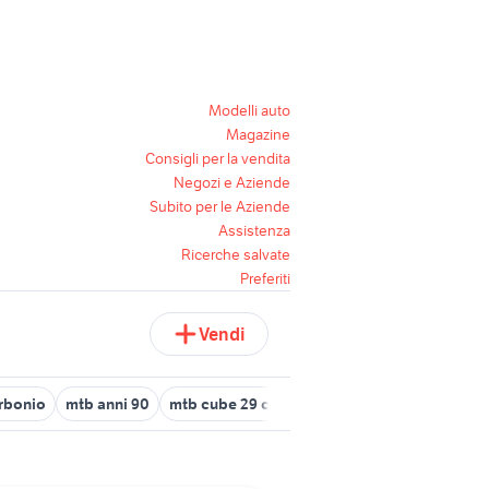
Modelli auto
Magazine
Consigli per la vendita
Negozi e Aziende
Subito per le Aziende
Assistenza
Ricerche salvate
Preferiti
Vendi
rbonio
mtb anni 90
mtb cube 29 carbonio
forcella mtb
mtb f