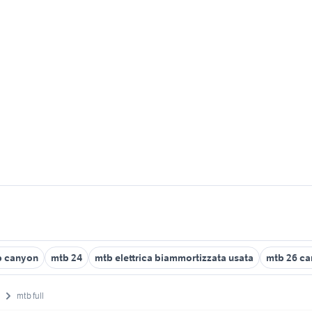
b canyon
mtb 24
mtb elettrica biammortizzata usata
mtb 26 ca
mtb full