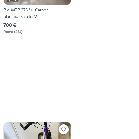
Bici MTB 27,5 full Carbon
biammotizata tg.M
700 €
Roma
(
RM
)