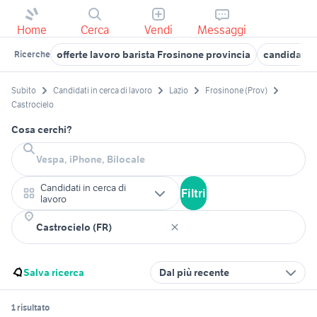
Home
Cerca
Vendi
Messaggi
offerte lavoro barista Frosinone provincia
candidati i
Ricerche
Subito
Candidati in cerca di lavoro
Lazio
Frosinone (Prov)
Castrocielo
Cosa cerchi?
Candidati in cerca di
Filtri
lavoro
Salva ricerca
Dal più recente
1 risultato