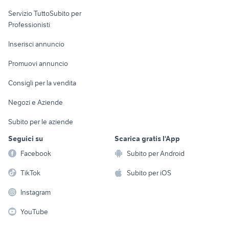
elettronica
per la casa e la
sports e hobby
Servizio TuttoSubito per
persona
Informatica
Animali
Professionisti
Arredamento e
Console e
Accessori per
Casalinghi
Inserisci annuncio
Videogiochi
animali
Elettrodomestici
Promuovi annuncio
Audio/Video
Musica e Film
Giardino e Fai da te
Consigli per la vendita
Fotografia
Libri e Riviste
Abbigliamento e
Negozi e Aziende
Telefonia
Strumenti Musicali
Accessori
Subito per le aziende
Sports
Tutto per i bambini
Seguici su
Scarica gratis l'App
Biciclette
Facebook
Subito per Android
Collezionismo
TikTok
Subito per iOS
Instagram
YouTube