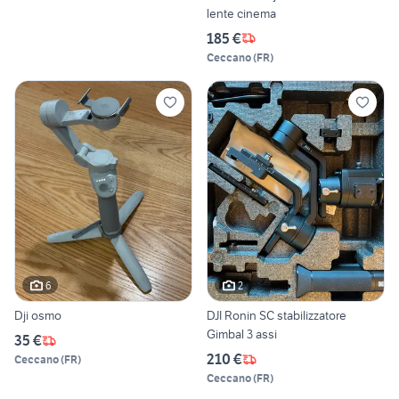
lente cinema
185 €
Ceccano
(
FR
)
6
2
Dji osmo
DJI Ronin SC stabilizzatore
Gimbal 3 assi
35 €
210 €
Ceccano
(
FR
)
Ceccano
(
FR
)