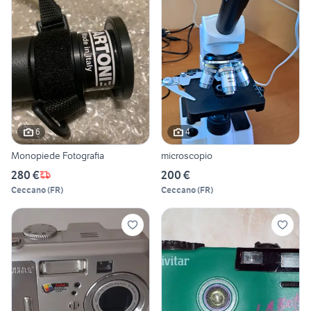
6
4
Monopiede Fotografia
microscopio
280 €
200 €
Ceccano
(
FR
)
Ceccano
(
FR
)