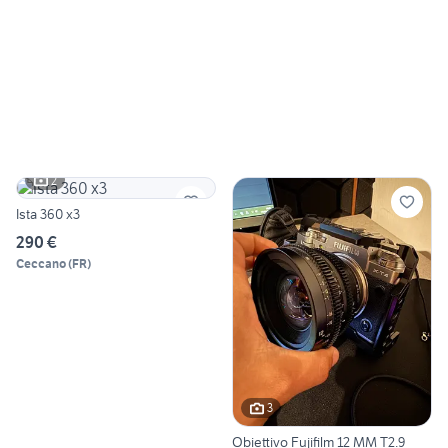
2
Ista 360 x3
290 €
Ceccano
(
FR
)
3
Obiettivo Fujifilm 12 MM T2.9