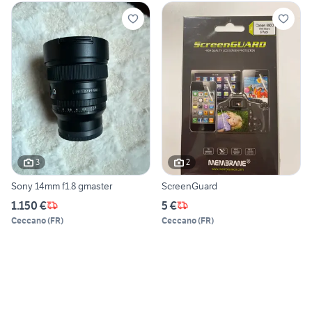
3
2
Sony 14mm f1.8 gmaster
ScreenGuard
1.150 €
5 €
Ceccano
(
FR
)
Ceccano
(
FR
)