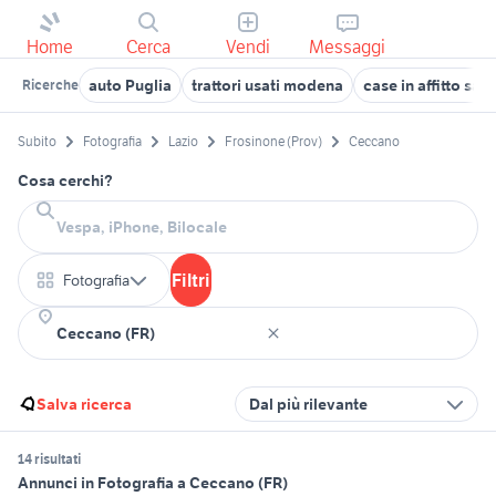
Home
Cerca
Vendi
Messaggi
auto Puglia
trattori usati modena
case in affitto san
Ricerche
Subito
Fotografia
Lazio
Frosinone (Prov)
Ceccano
Cosa cerchi?
Filtri
Fotografia
Salva ricerca
Dal più rilevante
14 risultati
Annunci in Fotografia a Ceccano (FR)