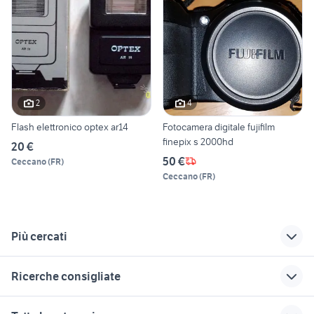
2
4
Flash elettronico optex ar14
Fotocamera digitale fujifilm
finepix s 2000hd
20 €
50 €
Ceccano
(
FR
)
Ceccano
(
FR
)
Più cercati
Correlati
Richerche simili
Suggerimenti
Ricerche consigliate
suv usati veneto
volkswagen caddy
affitto case vacanza
pick up
piscina Catania
cani in regalo bologna
seconda mano Petralia Soprana
case in vendita