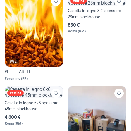
Vetrina
Casetta in legno 3x2 spessore
28mm blockhouse
850 €
Roma
(
RM
)
2
PELLET ABETE
Ferentino
(
FR
)
Vetrina
Casetta in legno 6x6 spessore
45mm blockhouse
4.600 €
Roma
(
RM
)