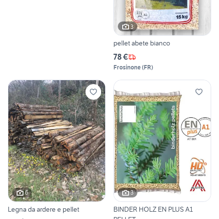
3
pellet abete bianco
78 €
Frosinone
(
FR
)
6
3
Legna da ardere e pellet
BINDER HOLZ EN PLUS A1