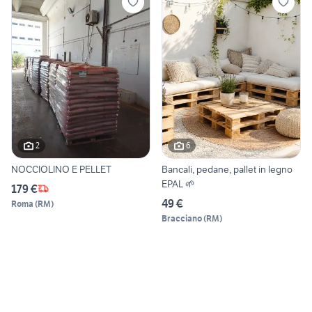
2
6
NOCCIOLINO E PELLET
Bancali, pedane, pallet in legno
EPAL 🌱
179 €
49 €
Roma
(
RM
)
Bracciano
(
RM
)