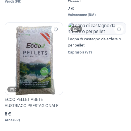
PELLET
Veroli
(
FR
)
7 €
Valmontone
(
RM
)
3
Legna di castagno da ardere o
per pellet
Caprarola
(
VT
)
2
ECCO PELLET ABETE
AUSTRIACO PRESTAGIONALE
6.80
6 €
Arce
(
FR
)