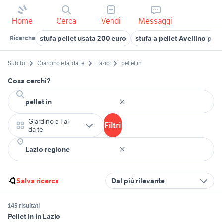
Home
Cerca
Vendi
Messaggi
stufa pellet usata 200 euro
stufa a pellet Avellino pro
Ricerche
Subito
Giardino e fai da te
Lazio
pellet in
Cosa cerchi?
Giardino e Fai
Filtri
da te
Salva ricerca
Dal più rilevante
145 risultati
Pellet in in Lazio