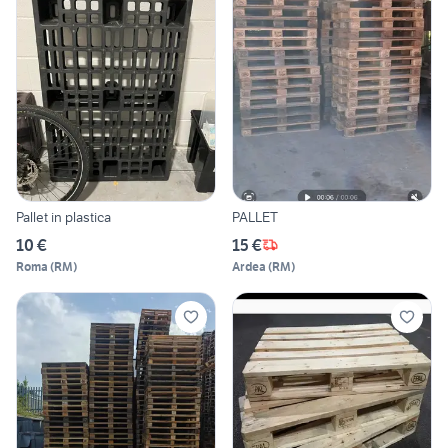
Pallet in plastica
PALLET
10 €
15 €
Roma
(
RM
)
Ardea
(
RM
)