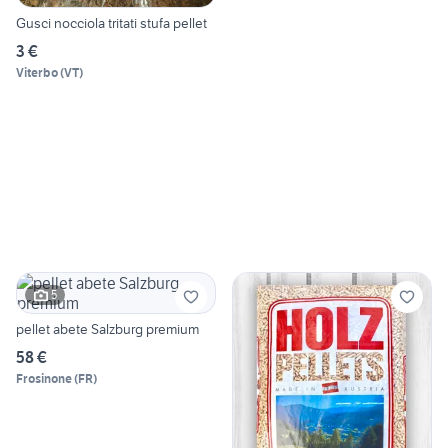
Gusci nocciola tritati stufa pellet
3 €
Viterbo
(
VT
)
5
pellet abete Salzburg premium
58 €
Frosinone
(
FR
)