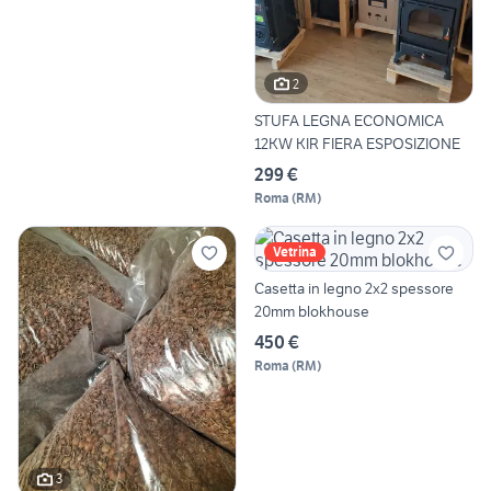
2
STUFA LEGNA ECONOMICA
12KW KIR FIERA ESPOSIZIONE
299 €
Roma
(
RM
)
Vetrina
Casetta in legno 2x2 spessore
20mm blokhouse
450 €
Roma
(
RM
)
3