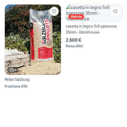
Vetrina
casetta in legno 5x5 spessore
35mm - blockhouse
2.600 €
Roma
(
RM
)
4
Pellet Salzburg
Frosinone
(
FR
)