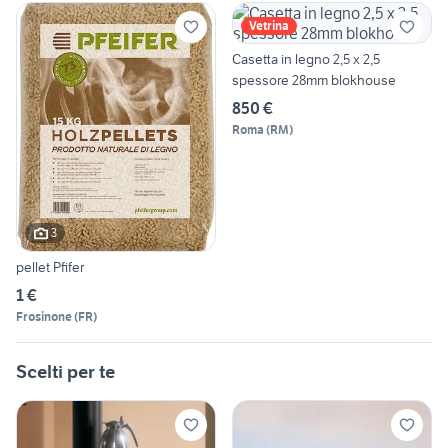
Vetrina
Casetta in legno 2,5 x 2,5
spessore 28mm blokhouse
850 €
Roma
(
RM
)
3
pellet Pfifer
1 €
Frosinone
(
FR
)
Scelti per te