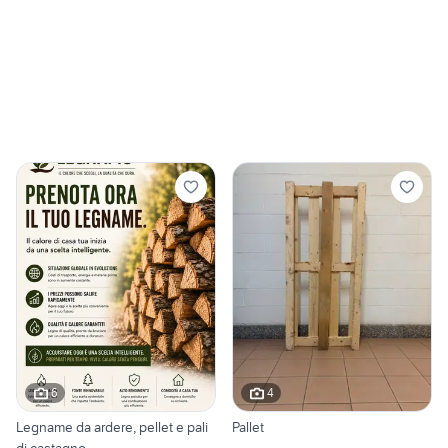
6
4
Legname da ardere, pellet e pali
Pallet
di castagno