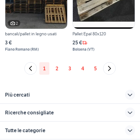
2
bancali/pallet in legno usati
Pallet Epal 80x120
3 €
25 €
Fiano Romano
(
RM
)
Bolsena
(
VT
)
1
2
3
4
5
Più cercati
Correlati
Richerche simili
Suggerimenti
Ricerche consigliate
stufa pellet
pellet sacco giardino
pellet austriaco
elettrodomestici
motosega dolmar
garage prefabbricati coibentati
pellet abete bianco
scale usate
Tutte le categorie
Calabria
occasioni
piastrelle cemento 50x50
pellet premium
pressatrice
stufa pellet mcz