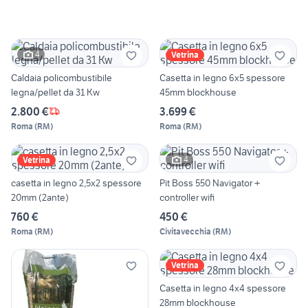
4
Vetrina
Caldaia policombustibile
Casetta in legno 6x5 spessore
legna/pellet da 31 Kw
45mm blockhouse
2.800 €
3.699 €
Roma
(
RM
)
Roma
(
RM
)
4
Vetrina
casetta in legno 2,5x2 spessore
Pit Boss 550 Navigator +
20mm (2ante)
controller wifi
760 €
450 €
Roma
(
RM
)
Civitavecchia
(
RM
)
Vetrina
Casetta in legno 4x4 spessore
28mm blockhouse