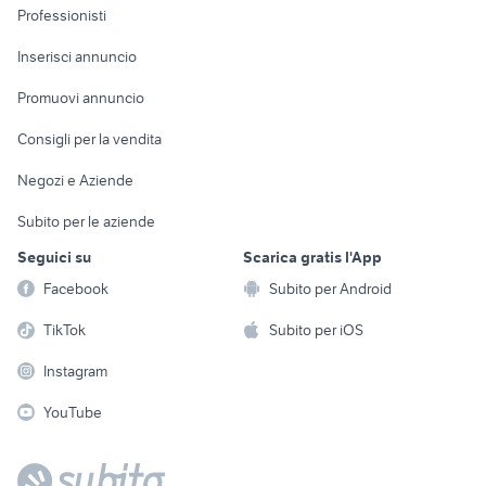
Informatica
Animali
Professionisti
Arredamento e
Console e
Accessori per
Casalinghi
Inserisci annuncio
Videogiochi
animali
Elettrodomestici
Promuovi annuncio
Audio/Video
Musica e Film
Giardino e Fai da te
Consigli per la vendita
Fotografia
Libri e Riviste
Abbigliamento e
Negozi e Aziende
Telefonia
Strumenti Musicali
Accessori
Subito per le aziende
Sports
Tutto per i bambini
Seguici su
Scarica gratis l'App
Biciclette
Facebook
Subito per Android
Collezionismo
TikTok
Subito per iOS
Instagram
YouTube