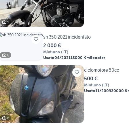
5
sh 350 2021 incidentato
2.000 €
Minturno
(
LT
)
6
Usato
04/2021
18000 Km
Scooter
ciclomotore 50cc
500 €
Minturno
(
LT
)
Usato
11/2009
30000 K
6