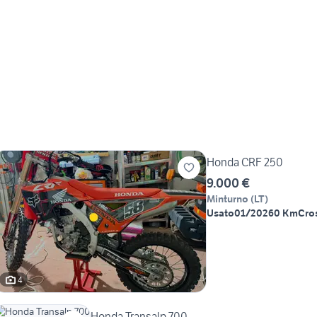
Honda CRF 250
9.000 €
Minturno
(
LT
)
Usato
01/2026
0 Km
Cro
4
Honda Transalp 700