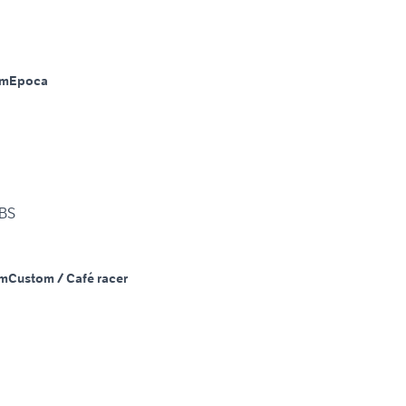
Km
Epoca
ABS
Km
Custom / Café racer