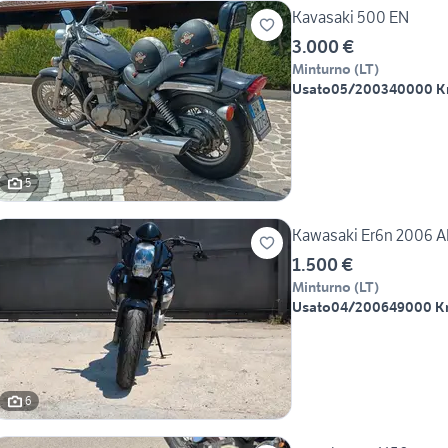
Kavasaki 500 EN
3.000 €
Minturno
(
LT
)
Usato
05/2003
40000 
5
Kawasaki Er6n 2006 
1.500 €
Minturno
(
LT
)
Usato
04/2006
49000 
6