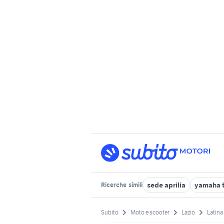
sede aprilia
yamaha t
Ricerche
simili
Subito
Moto e scooter
Lazio
Latina