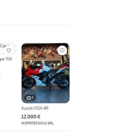
ape 700
L
5
Suzuki GSX-8R
12.000 €
MOTOTECNICA SRL