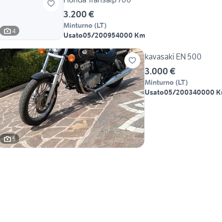
3.200 €
Minturno
(
LT
)
4
Usato
05/2009
54000 Km
kavasaki EN 500
3.000 €
Minturno
(
LT
)
Usato
05/2003
40000 
5