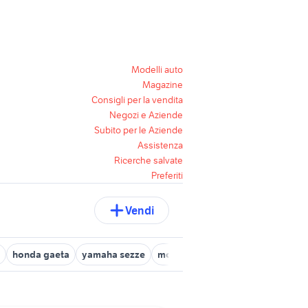
Modelli auto
Magazine
Consigli per la vendita
Negozi e Aziende
Subito per le Aziende
Assistenza
Ricerche salvate
Preferiti
Vendi
honda gaeta
yamaha sezze
moto usate sabaudia
gilera mo