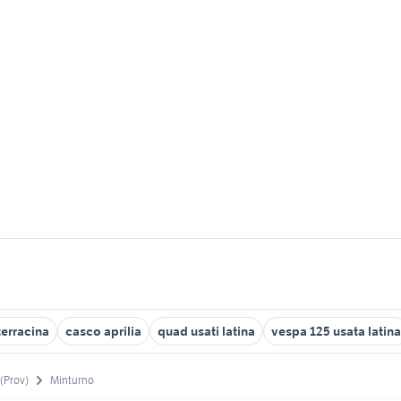
erracina
casco aprilia
quad usati latina
vespa 125 usata latina
 (Prov)
Minturno