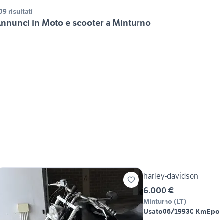
09 risultati
nnunci in Moto e scooter a Minturno
harley-davidson
6.000 €
Minturno
(
LT
)
Usato
06/1993
0 Km
Epo