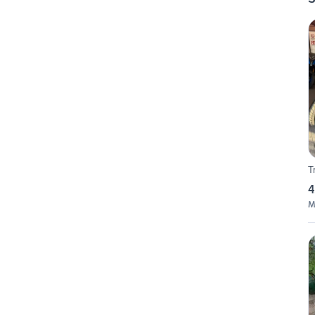
T
4
M