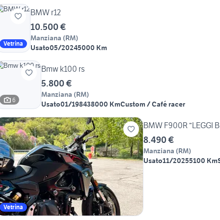
BMW r12
10.500 €
Manziana
(
RM
)
Vetrina
Usato
05/2024
5000 Km
Bmw k100 rs
5.800 €
Manziana
(
RM
)
6
Usato
01/1984
38000 Km
Custom / Café racer
BMW F900R “LEGGI B
8.490 €
Manziana
(
RM
)
Usato
11/2025
5100 Km
Vetrina