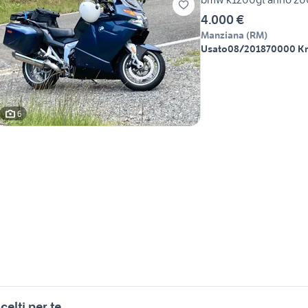
4.000 €
Manziana
(
RM
)
Usato
08/2018
70000 K
6
celti per te