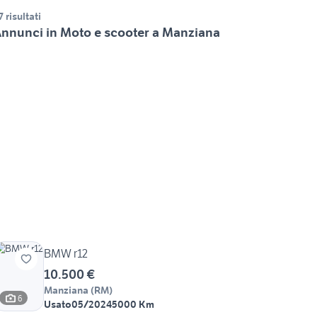
7 risultati
nnunci in Moto e scooter a Manziana
BMW r12
10.500 €
Manziana
(
RM
)
6
Usato
05/2024
5000 Km