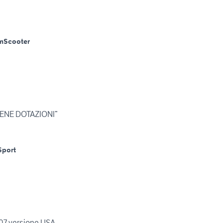
m
Scooter
ENE DOTAZIONI”
Sport
7 versione USA.