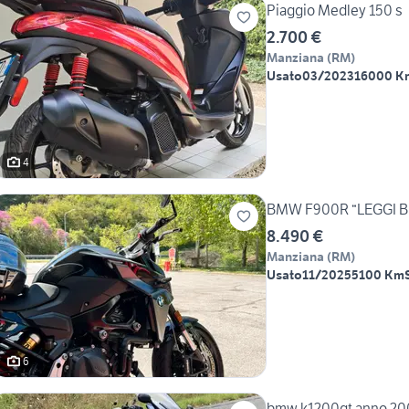
Piaggio Medley 150 s
2.700 €
Manziana
(
RM
)
Usato
03/2023
16000 K
4
BMW F900R “LEGGI B
8.490 €
Manziana
(
RM
)
Usato
11/2025
5100 Km
6
bmw k1200gt anno 200