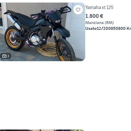
Yamaha xt 125
1.800 €
Manziana
(
RM
)
Usato
12/2008
50800 K
3