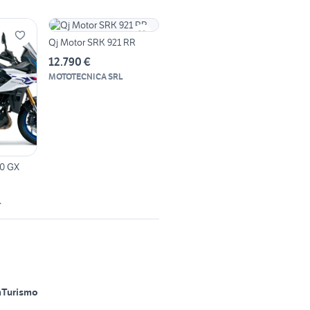
Qj Motor SRK 921 RR
12.790 €
MOTOTECNICA SRL
00 GX
L
m
Turismo