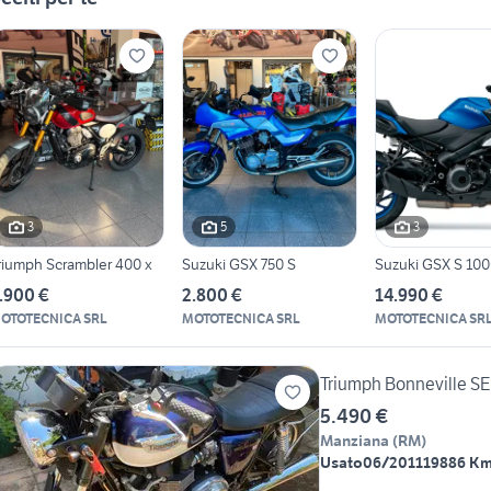
3
5
3
riumph Scrambler 400 x
Suzuki GSX 750 S
Suzuki GSX S 10
.900 €
2.800 €
14.990 €
OTOTECNICA SRL
MOTOTECNICA SRL
MOTOTECNICA SR
Triumph Bonneville SE
5.490 €
Manziana
(
RM
)
Usato
06/2011
19886 K