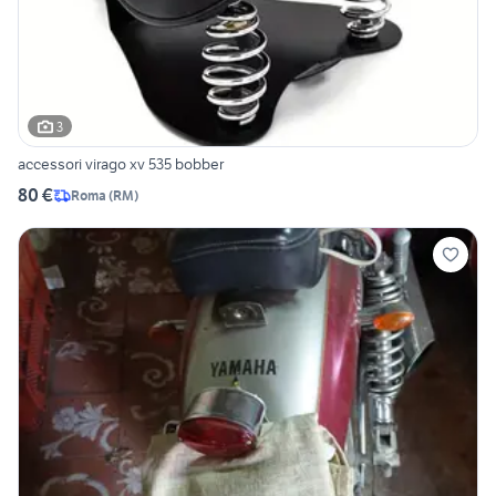
3
accessori virago xv 535 bobber
80 €
Roma
(
RM
)