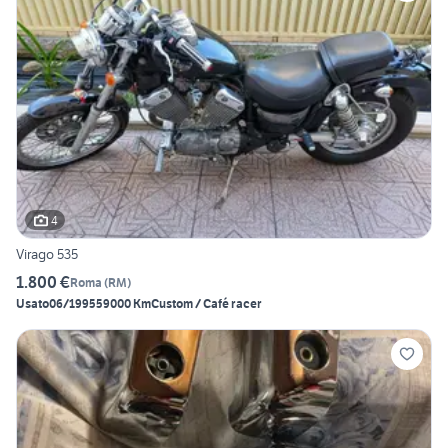
4
Virago 535
1.800 €
Roma
(
RM
)
Usato
06/1995
59000 Km
Custom / Café racer