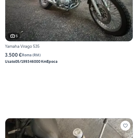
6
Yamaha Virago 535
3.500 €
Roma
(
RM
)
Usato
05/1993
46000 Km
Epoca