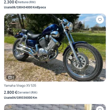
2.300 €
Nettuno
(
RM
)
Usato
06/1984
34000 Km
Epoca
6
Yamaha Virago XV 535
2.800 €
Cerveteri
(
RM
)
Usato
04/1993
36000 Km