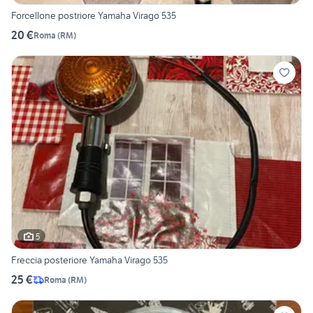
Forcellone postriore Yamaha Virago 535
20 €
Roma
(
RM
)
5
Freccia posteriore Yamaha Virago 535
25 €
Roma
(
RM
)