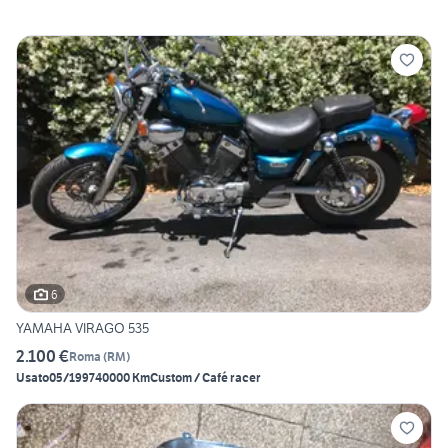
6
YAMAHA VIRAGO 535
2.100 €
Roma
(
RM
)
Usato
05/1997
40000 Km
Custom / Café racer