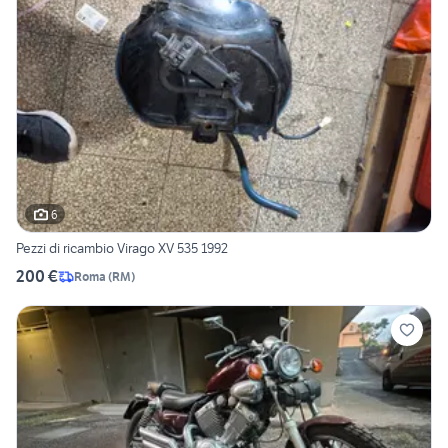
6
Pezzi di ricambio Virago XV 535 1992
200 €
Roma
(
RM
)