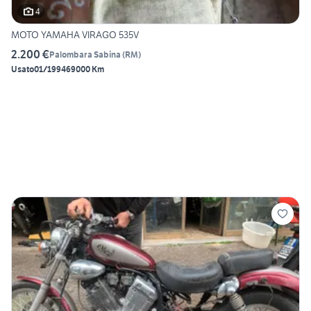
4
MOTO YAMAHA VIRAGO 535V
2.200 €
Palombara Sabina
(
RM
)
Usato
01/1994
69000 Km