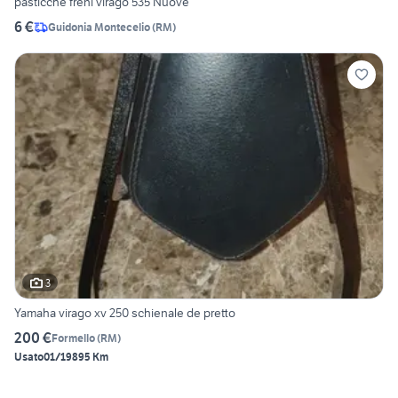
pasticche freni virago 535 Nuove
6 €
Guidonia Montecelio
(
RM
)
3
Yamaha virago xv 250 schienale de pretto
200 €
Formello
(
RM
)
Usato
01/1989
5 Km