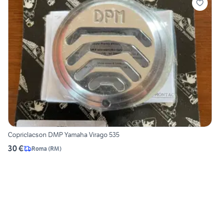
Copriclacson DMP Yamaha Virago 535
30 €
Roma
(
RM
)