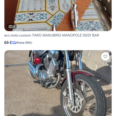
6
acc.moto custom: FARO MANUBRIO MANOPOLE SISSY BAR
66 €
Roma
(
RM
)