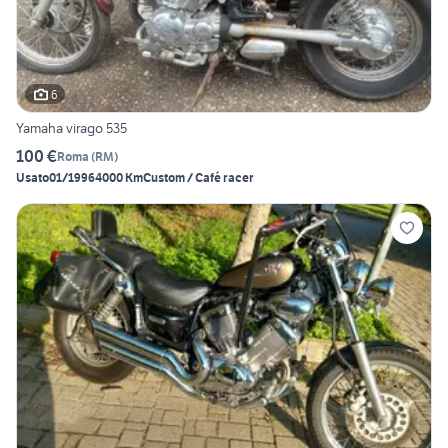
6
Yamaha virago 535
100 €
Roma
(
RM
)
Usato
01/1996
4000 Km
Custom / Café racer