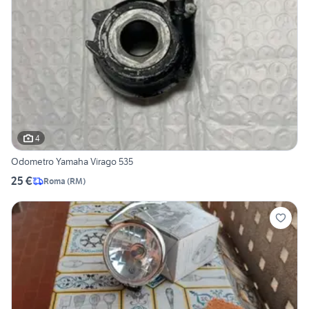
4
Odometro Yamaha Virago 535
25 €
Roma
(
RM
)