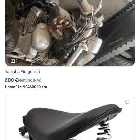
2
Yamaha Virago 535
800 €
Nettuno
(
RM
)
Usato
01/1994
30000 Km