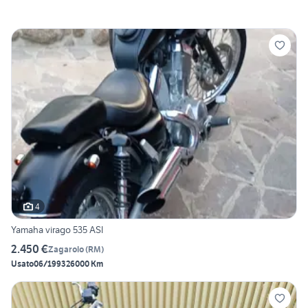
4
Yamaha virago 535 ASI
2.450 €
Zagarolo
(
RM
)
Usato
06/1993
26000 Km