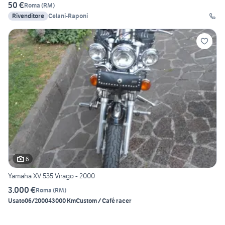
50 €
Roma
(
RM
)
Rivenditore
Celani-Raponi
6
Yamaha XV 535 Virago - 2000
3.000 €
Roma
(
RM
)
Usato
06/2000
43000 Km
Custom / Café racer