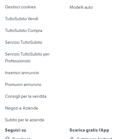
Veicoli commerciali
altro
Gestisci cookies
Modelli auto
Case vacanza
TuttoSubito Vendi
Uffici e Locali
TuttoSubito Compra
commerciali
Servizio TuttoSubito
elettronica
per la casa e la
sports e hobby
Servizio TuttoSubito per
persona
Informatica
Animali
Professionisti
Arredamento e
Console e
Accessori per
Casalinghi
Inserisci annuncio
Videogiochi
animali
Elettrodomestici
Promuovi annuncio
Audio/Video
Musica e Film
Giardino e Fai da te
Consigli per la vendita
Fotografia
Libri e Riviste
Abbigliamento e
Negozi e Aziende
Telefonia
Strumenti Musicali
Accessori
Subito per le aziende
Sports
Tutto per i bambini
Seguici su
Scarica gratis l'App
Biciclette