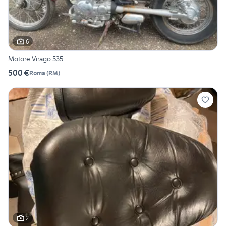
6
Motore Virago 535
500 €
Roma
(
RM
)
2