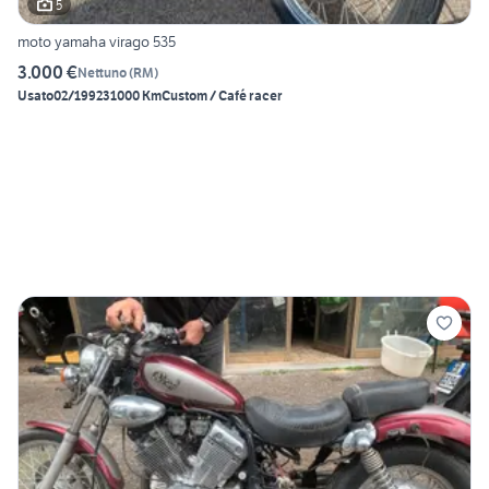
5
moto yamaha virago 535
3.000 €
Nettuno
(
RM
)
Usato
02/1992
31000 Km
Custom / Café racer