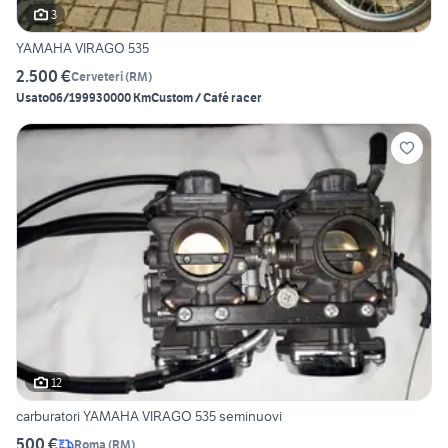
3
YAMAHA VIRAGO 535
2.500 €
Cerveteri
(
RM
)
Usato
06/1999
30000 Km
Custom / Café racer
12
carburatori YAMAHA VIRAGO 535 seminuovi
500 €
Roma
(
RM
)