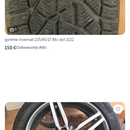
5
gomme invernali 225/45/17 94v dot 3222
150 €
Civitavecchia
(
RM
)