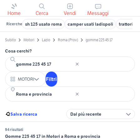
Home
Cerca
Vendi
Messaggi
sh 125 usato roma
camper usati ladispoli
trattori a
Ricerche
Subito
Motori
Lazio
Roma (Prov)
gomme 225 45 17
Cosa cerchi?
Filtri
MOTORI
Salva ricerca
Dal più recente
94 risultati
Gomme 225 45 17 in Motori a Roma e provincia