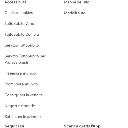
Accessibilità
Mappa del sito
Loft, mansarde e
Veicoli commerciali
altro
Gestisci cookies
Modelli auto
Case vacanza
TuttoSubito Vendi
Uffici e Locali
TuttoSubito Compra
commerciali
Servizio TuttoSubito
elettronica
per la casa e la
sports e hobby
Servizio TuttoSubito per
persona
Informatica
Animali
Professionisti
Arredamento e
Console e
Accessori per
Casalinghi
Inserisci annuncio
Videogiochi
animali
Elettrodomestici
Promuovi annuncio
Audio/Video
Musica e Film
Giardino e Fai da te
Consigli per la vendita
Fotografia
Libri e Riviste
Abbigliamento e
Negozi e Aziende
Telefonia
Strumenti Musicali
Accessori
Subito per le aziende
Sports
Tutto per i bambini
Seguici su
Scarica gratis l'App