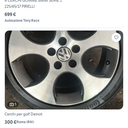
4 CERCHI GOMME BMW SERIE 1
225/45/17 PIRELLI
699 €
Autosalone Tony Race
5
Cerchi per golf Detroit
300 €
Roma
(
RM
)