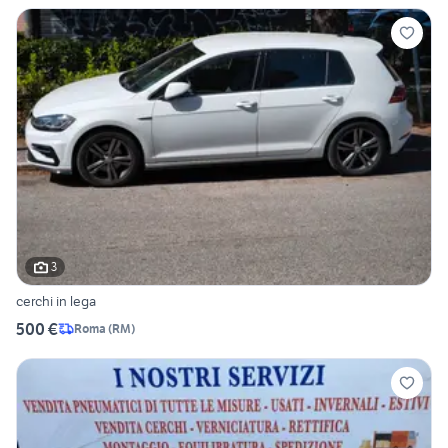
3
cerchi in lega
500 €
Roma
(
RM
)