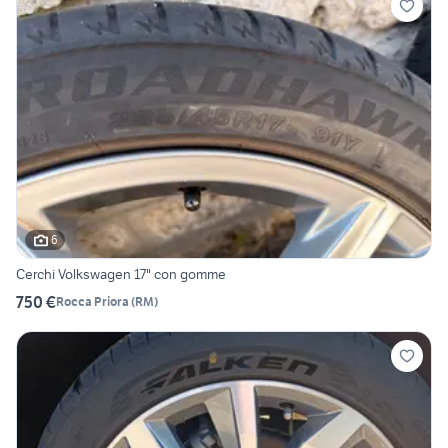
6
Cerchi Volkswagen 17" con gomme
750 €
Rocca Priora
(
RM
)