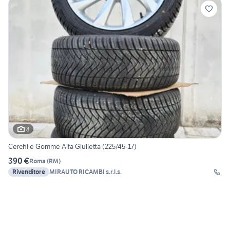
8
Cerchi e Gomme Alfa Giulietta (225/45-17)
390 €
Roma
(
RM
)
Rivenditore
MIRAUTO RICAMBI s.r.l.s.