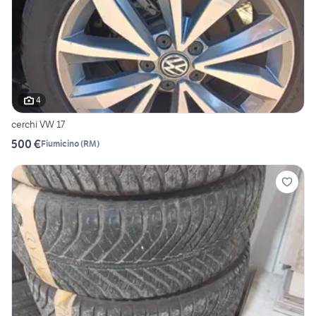
4
cerchi VW 17
500 €
Fiumicino
(
RM
)