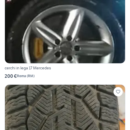
cerchi in lega 17 Mercedes
200 €
Roma
(
RM
)