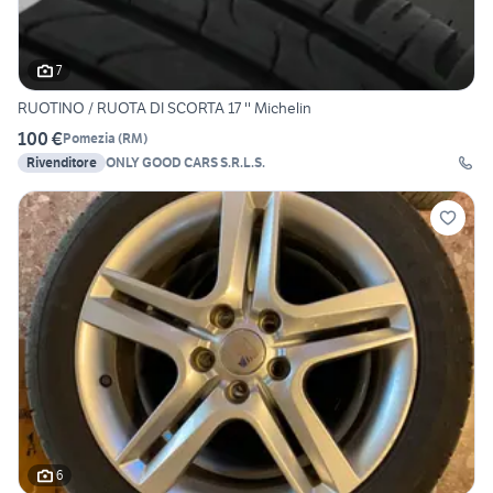
7
RUOTINO / RUOTA DI SCORTA 17 '' Michelin
100 €
Pomezia
(
RM
)
Rivenditore
ONLY GOOD CARS S.R.L.S.
6