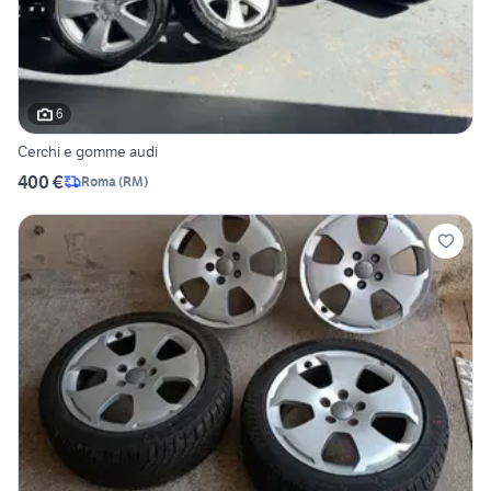
6
Cerchi e gomme audi
400 €
Roma
(
RM
)