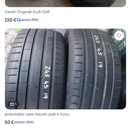
Cerchi Originali Audi-Golf
150 €
Anzio
(
RM
)
5
pneumatici varie misure usati e nuovi
50 €
Velletri
(
RM
)