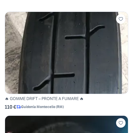
🔥 GOMME DRIFT – PRONTE A FUMARE 🔥
110 €
Guidonia Montecelio
(
RM
)