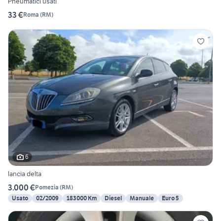
Pneumatici usati
33 €
Roma
(
RM
)
6
lancia delta
3.000 €
Pomezia
(
RM
)
Usato
02/2009
183000 Km
Diesel
Manuale
Euro 5