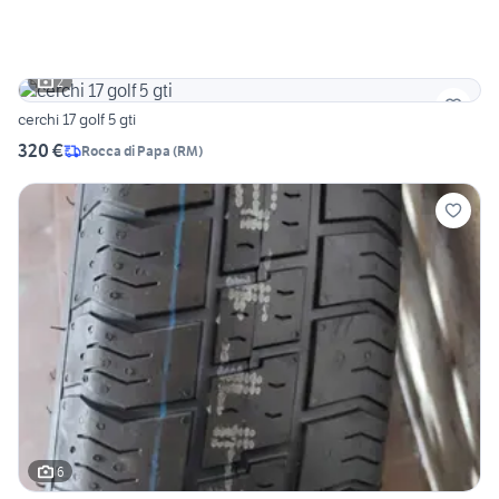
2
cerchi 17 golf 5 gti
320 €
Rocca di Papa
(
RM
)
6