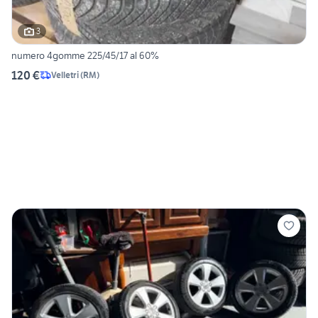
3
numero 4gomme 225/45/17 al 60%
120 €
Velletri
(
RM
)