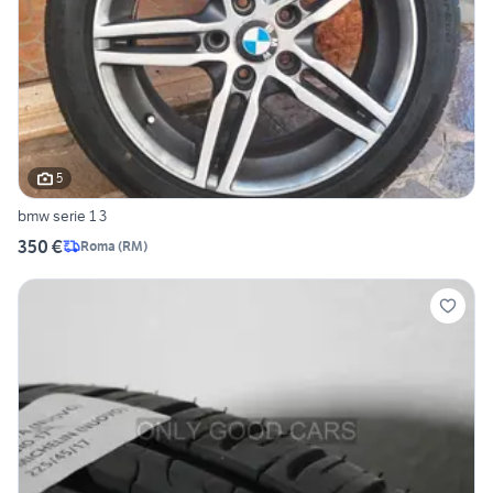
5
bmw serie 1 3
350 €
Roma
(
RM
)