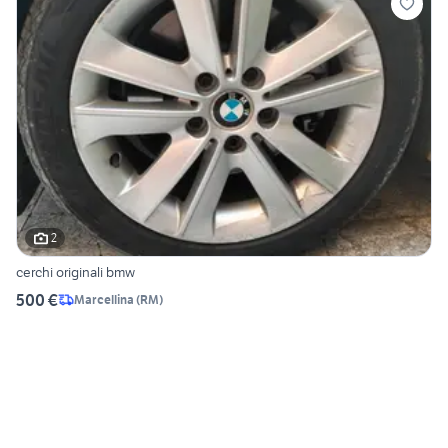
2
cerchi originali bmw
500 €
Marcellina
(
RM
)