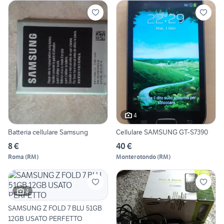
4
Batteria cellulare Samsung
Cellulare SAMSUNG GT-S7390
8 €
40 €
Roma
(
RM
)
Monterotondo
(
RM
)
4
SAMSUNG Z FOLD 7 BLU 51GB
12GB USATO PERFETTO