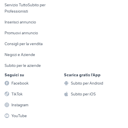
Servizio TuttoSubito per
persona
Informatica
Animali
Professionisti
Arredamento e
Console e
Accessori per
Casalinghi
Inserisci annuncio
Videogiochi
animali
Elettrodomestici
Promuovi annuncio
Audio/Video
Musica e Film
Giardino e Fai da te
Consigli per la vendita
Fotografia
Libri e Riviste
Abbigliamento e
Negozi e Aziende
Telefonia
Strumenti Musicali
Accessori
Subito per le aziende
Sports
Tutto per i bambini
Seguici su
Scarica gratis l'App
Biciclette
Facebook
Subito per Android
Collezionismo
TikTok
Subito per iOS
Instagram
YouTube