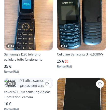
4
4
Samsung e1190 telefono
Cellulare Samsung GT-E1080W
cellulare tutto funzionante
15 €
35 €
Roma
(
RM
)
Roma
(
RM
)
6
cover s21 ultra samsung Adidas
+ protezioni camera
10 €
Roma
(
RM
)