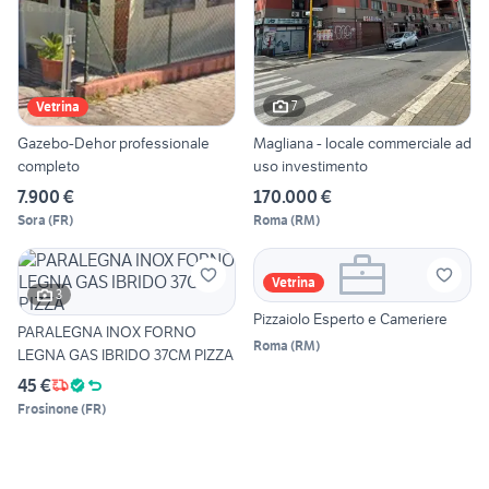
7
Vetrina
Gazebo-Dehor professionale
Magliana - locale commerciale ad
completo
uso investimento
7.900 €
170.000 €
Sora
(
FR
)
Roma
(
RM
)
Vetrina
3
Pizzaiolo Esperto e Cameriere
PARALEGNA INOX FORNO
Roma
(
RM
)
LEGNA GAS IBRIDO 37CM PIZZA
45 €
Frosinone
(
FR
)