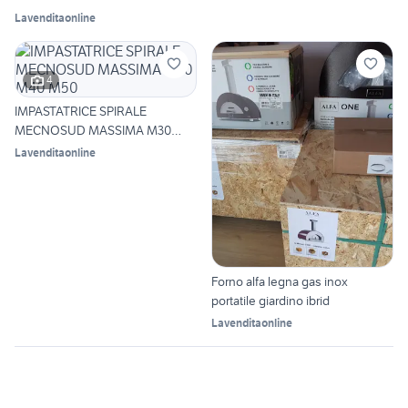
TOP
Lavenditaonline
4
IMPASTATRICE SPIRALE
MECNOSUD MASSIMA M30
M40 M50
Lavenditaonline
Forno alfa legna gas inox
portatile giardino ibrid
Lavenditaonline