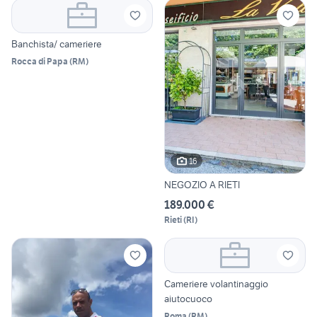
Banchista/ cameriere
Rocca di Papa
(
RM
)
16
NEGOZIO A RIETI
189.000 €
Rieti
(
RI
)
Cameriere volantinaggio
aiutocuoco
Roma
(
RM
)