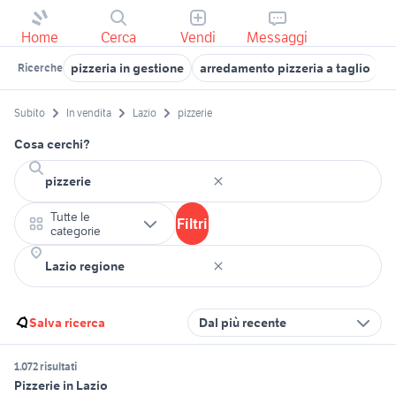
Home
Cerca
Vendi
Messaggi
pizzeria in gestione
arredamento pizzeria a taglio
f
Ricerche
Subito
In vendita
Lazio
pizzerie
Cosa cerchi?
Tutte le
Filtri
categorie
Salva ricerca
Dal più recente
1.072 risultati
Pizzerie in Lazio