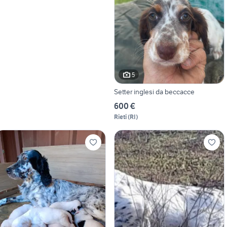
5
Setter inglesi da beccacce
600 €
Rieti
(
RI
)