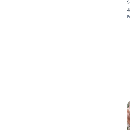
S
4
F