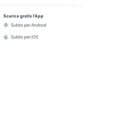
Romagna
sports e hobby
a
Scarica gratis l'App
e
regalo auto Roma
Animali
Subito per Android
ento e
Accessori per animali
roulotte doppio asse
hi
Subito per iOS
Musica e Film
omestici
Libri e Riviste
e Fai da te
Strumenti Musicali
amento e
ri
Sports
 i bambini
Biciclette
Collezionismo