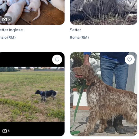
6
etter inglese
Setter
nzio
(
RM
)
Roma
(
RM
)
3