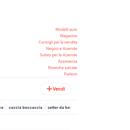
Modelli auto
Magazine
Consigli per la vendita
Negozi e Aziende
Subito per le Aziende
Assistenza
Ricerche salvate
Preferiti
Vendi
ce
caccia beccaccia
setter da beccacce in vendita nel lazio
se