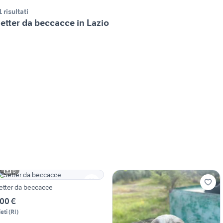
1 risultati
etter da beccacce in Lazio
6
etter da beccacce
00 €
eti
(
RI
)