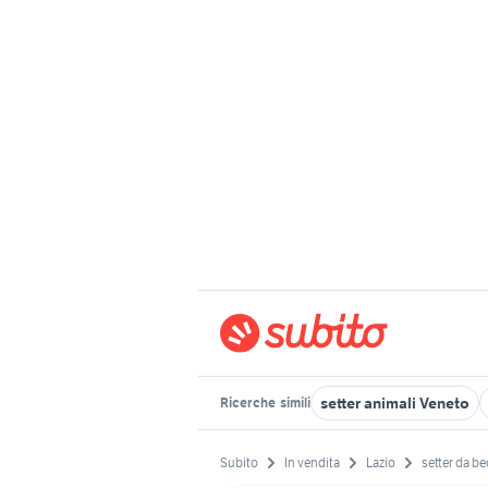
setter animali Veneto
Ricerche
simili
Subito
In vendita
Lazio
setter da b