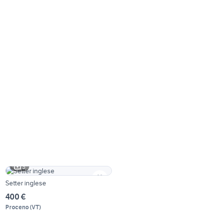
3
Setter inglese
400 €
Proceno
(
VT
)