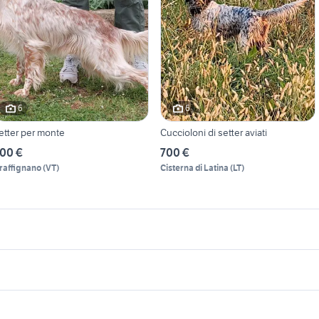
6
6
etter per monte
Cuccioloni di setter aviati
00 €
700 €
raffignano
(
VT
)
Cisterna di Latina
(
LT
)
icherche simili
Suggerimenti
etter inglese sardegna
ford mondeo
sate veneto
fiat 1100 anni 50
lavoro tricase
uccioli setter inglese veneto
lavoro ladispoli
etter animali Caserta provincia
case mare toscana