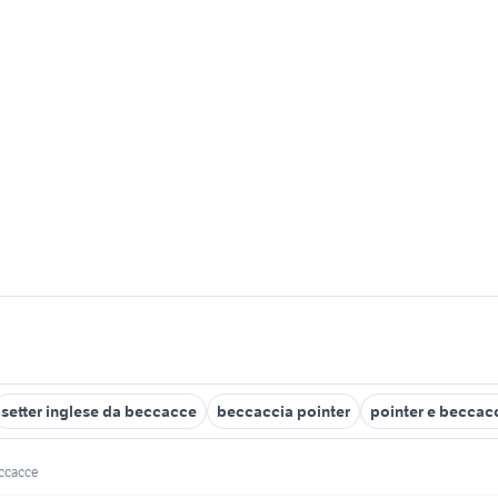
setter inglese da beccacce
beccaccia pointer
pointer e beccac
eccacce