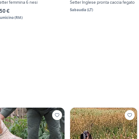
etter femmina 6 nesi
Setter Inglese pronta caccia fegato
Sabaudia
(
LT
)
50 €
iumicino
(
RM
)