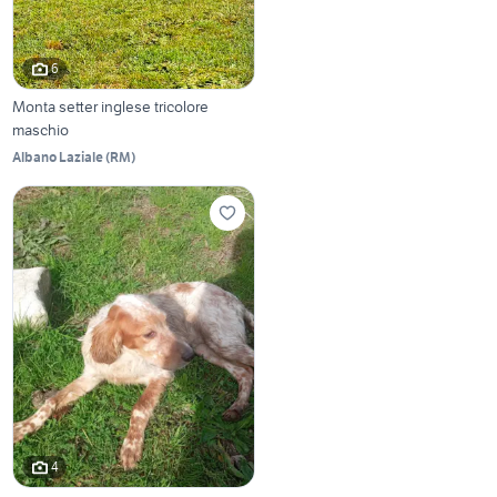
6
Monta setter inglese tricolore
maschio
Albano Laziale
(
RM
)
4