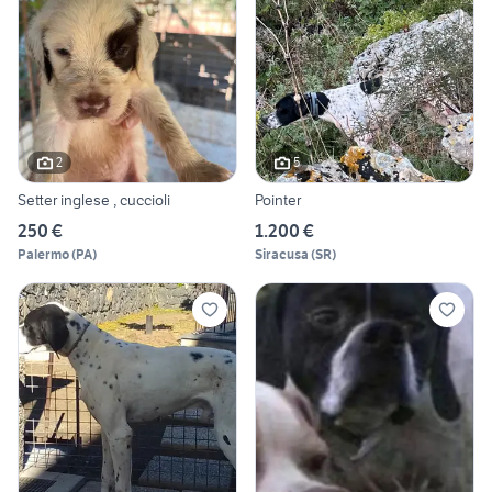
2
5
Setter inglese , cuccioli
Pointer
250 €
1.200 €
Palermo
(
PA
)
Siracusa
(
SR
)