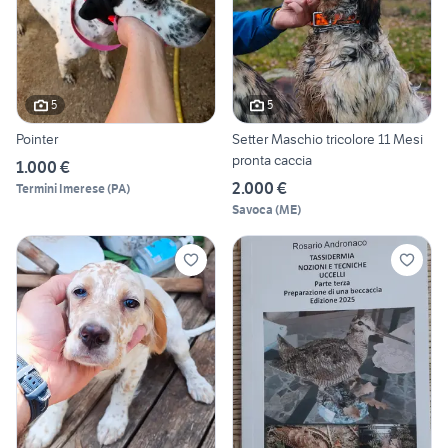
5
5
Pointer
Setter Maschio tricolore 11 Mesi
pronta caccia
1.000 €
2.000 €
Termini Imerese
(
PA
)
Savoca
(
ME
)