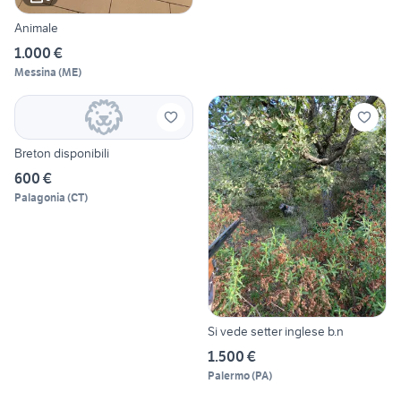
Animale
1.000 €
Messina
(
ME
)
Breton disponibili
600 €
Palagonia
(
CT
)
Si vede setter inglese b.n
1.500 €
Palermo
(
PA
)