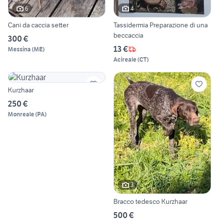
6
4
Cani da caccia setter
Tassidermia Preparazione di una
beccaccia
300 €
13 €
Messina
(
ME
)
Acireale
(
CT
)
Kurzhaar
250 €
Monreale
(
PA
)
3
Bracco tedesco Kurzhaar
500 €