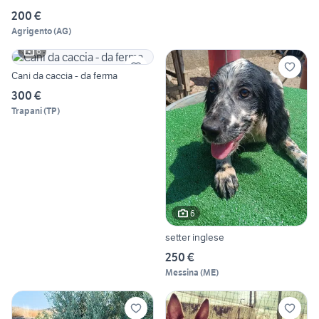
200 €
Agrigento
(
AG
)
6
Cani da caccia - da ferma
300 €
Trapani
(
TP
)
6
setter inglese
250 €
Messina
(
ME
)