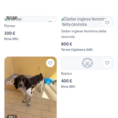
3
Pointer
Setter inglese femmina della
300 €
cesinola
Enna
(
EN
)
800 €
Terme Vigliatore
(
ME
)
Breton
400 €
Enna
(
EN
)
3