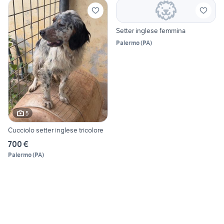
Setter inglese femmina
Palermo
(
PA
)
5
Cucciolo setter inglese tricolore
700 €
Palermo
(
PA
)