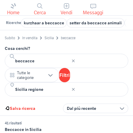
Home
Cerca
Vendi
Messaggi
kurzhaar a beccacce
setter da beccacce animali
po
Ricerche
Subito
In vendita
Sicilia
beccacce
Cosa cerchi?
Tutte le
Filtri
categorie
Salva ricerca
Dal più recente
41 risultati
Beccacce in Sicilia