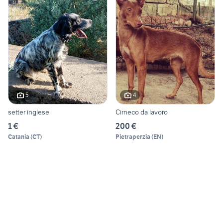
5
4
setter inglese
Cirneco da lavoro
1 €
200 €
Catania
(
CT
)
Pietraperzia
(
EN
)