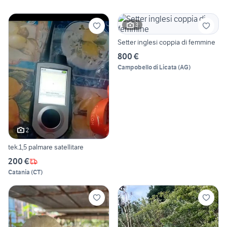
3
Setter inglesi coppia di femmine
800 €
Campobello di Licata
(
AG
)
2
tek.1,5 palmare satellitare
200 €
Catania
(
CT
)