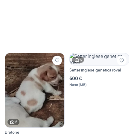
6
Setter inglese genetica roval
600 €
Naso
(
ME
)
6
Bretone