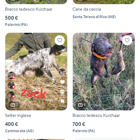
Bracco tedesco Kurzhaar
Cane da caccia
Santa Teresa di Riva
(
ME
)
500 €
Palermo
(
PA
)
3
4
Setter inglese
Bracco tedesco Kurzhaar
400 €
700 €
Cammarata
(
AG
)
Palermo
(
PA
)