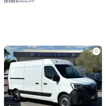
19.500 €
Viterbo
(
VT
)