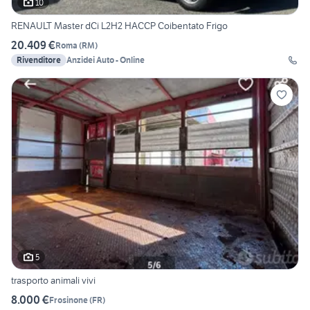
10
RENAULT Master dCi L2H2 HACCP Coibentato Frigo
20.409 €
Roma
(
RM
)
Rivenditore
Anzidei Auto - Online
5
trasporto animali vivi
8.000 €
Frosinone
(
FR
)