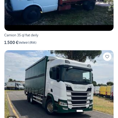
Camion 35 ql fiat deily
1.500 €
Velletri
(
RM
)