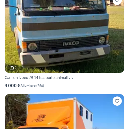
2
Camion iveco 79-14 trasporto animali vivi
4.000 €
Allumiere
(
RM
)