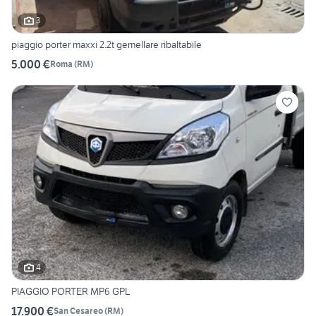
3
piaggio porter maxxi 2.2t gemellare ribaltabile
5.000 €
Roma
(
RM
)
4
PIAGGIO PORTER MP6 GPL
17.900 €
San Cesareo
(
RM
)