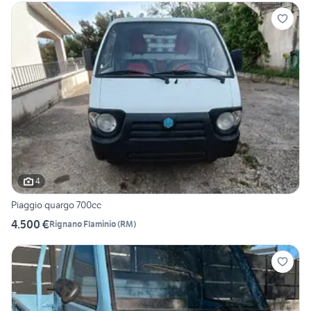
4
Piaggio quargo 700cc
4.500 €
Rignano Flaminio
(
RM
)