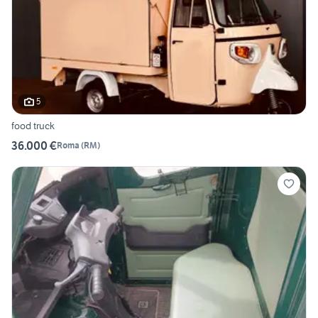
5
food truck
36.000 €
Roma
(
RM
)