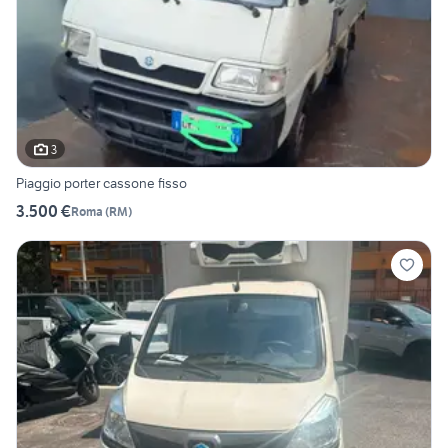
3
Piaggio porter cassone fisso
3.500 €
Roma
(
RM
)