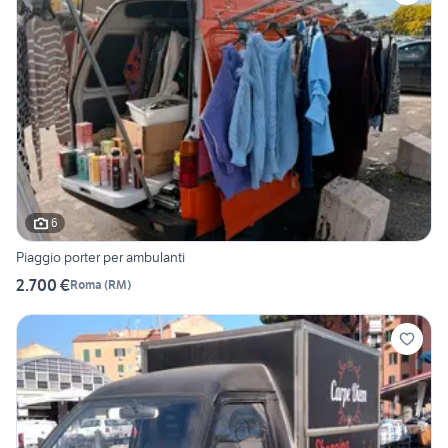
6
Piaggio porter per ambulanti
2.700 €
Roma
(
RM
)