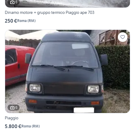
6
Dinamo motore + gruppo termico Piaggio ape 703
250 €
Roma
(
RM
)
6
Piaggio
5.800 €
Roma
(
RM
)