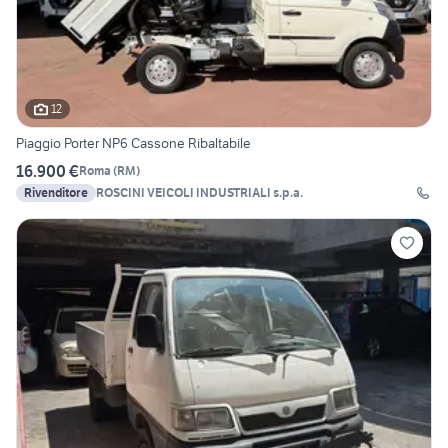
12
Piaggio Porter NP6 Cassone Ribaltabile
16.900 €
Roma
(
RM
)
Rivenditore
ROSCINI VEICOLI INDUSTRIALI s.p.a.