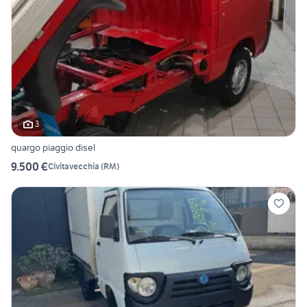
3
quargo piaggio disel
9.500 €
Civitavecchia
(
RM
)