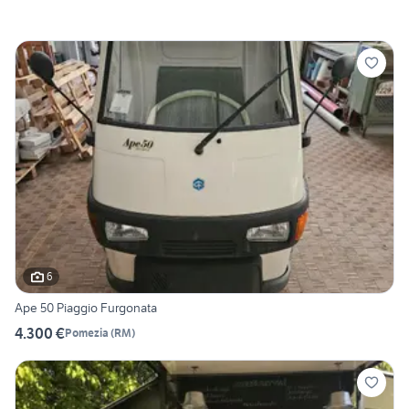
6
Ape 50 Piaggio Furgonata
4.300 €
Pomezia
(
RM
)