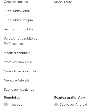
Gestisci cookies
Modelli auto
paraurti veicoli
Case vacanza
commerciali
TuttoSubito Vendi
Uffici e Locali
TuttoSubito Compra
commerciali
Servizio TuttoSubito
elettronica
per la casa e la
sports e hobby
Servizio TuttoSubito per
persona
Informatica
Animali
Professionisti
Arredamento e
Console e
Accessori per
Casalinghi
Inserisci annuncio
Videogiochi
animali
Elettrodomestici
Promuovi annuncio
Audio/Video
Musica e Film
Giardino e Fai da te
Consigli per la vendita
Fotografia
Libri e Riviste
Abbigliamento e
Negozi e Aziende
Telefonia
Strumenti Musicali
Accessori
Subito per le aziende
Sports
Tutto per i bambini
Seguici su
Scarica gratis l'App
Biciclette
Facebook
Subito per Android