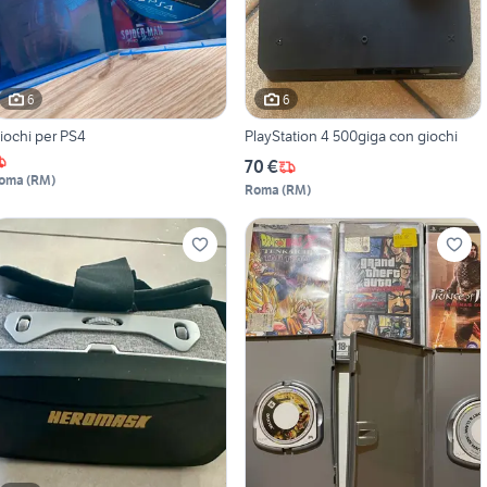
6
6
iochi per PS4
PlayStation 4 500giga con giochi
70 €
oma
(
RM
)
Roma
(
RM
)