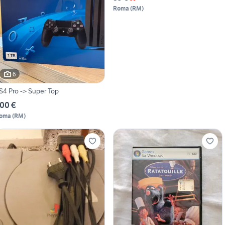
Roma
(
RM
)
6
S4 Pro -> Super Top
00 €
oma
(
RM
)