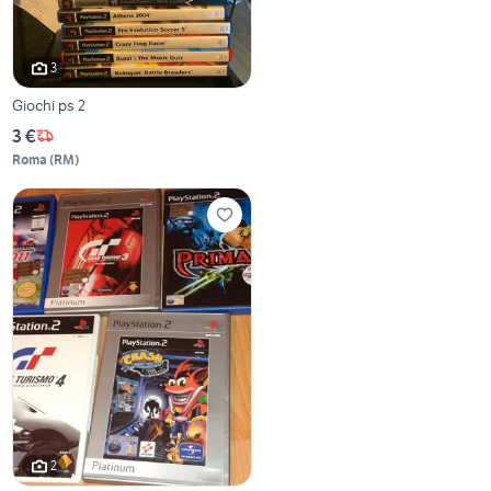
3
Giochi ps 2
3 €
Roma
(
RM
)
2