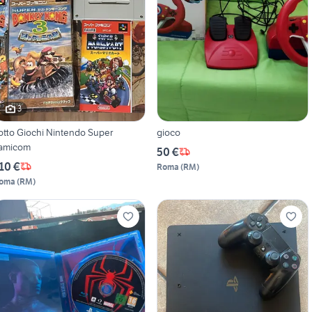
3
otto Giochi Nintendo Super
gioco
amicom
50 €
10 €
Roma
(
RM
)
oma
(
RM
)