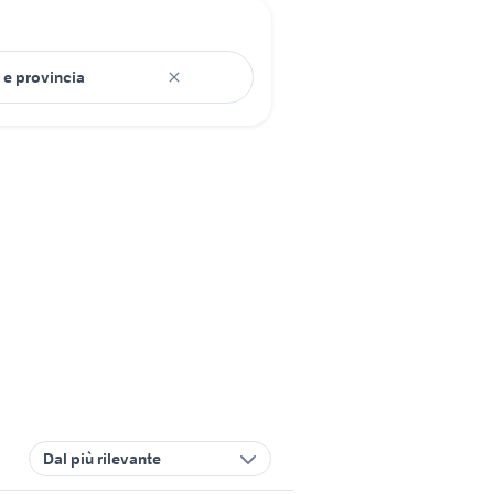
Dal più rilevante