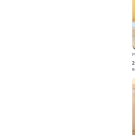
P
2
R