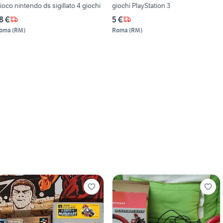
ioco nintendo ds sigillato 4 giochi
giochi PlayStation 3
8 €
5 €
oma
(
RM
)
Roma
(
RM
)