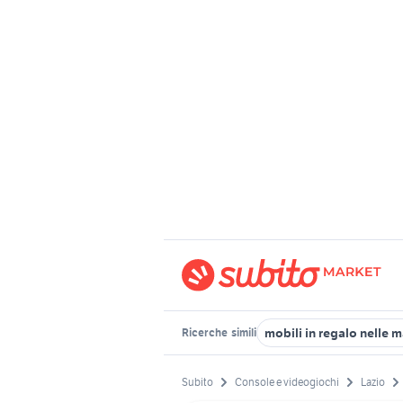
mobili in regalo nelle 
Ricerche
simili
Subito
Console e videogiochi
Lazio