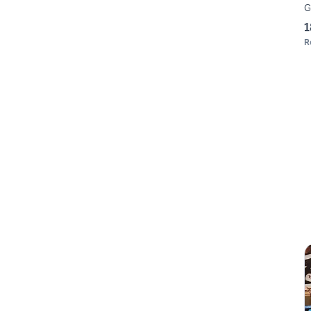
G
1
R