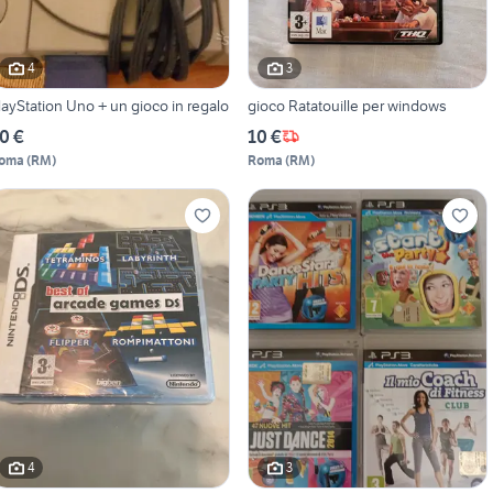
4
3
layStation Uno + un gioco in regalo
gioco Ratatouille per windows
0 €
10 €
oma
(
RM
)
Roma
(
RM
)
4
3