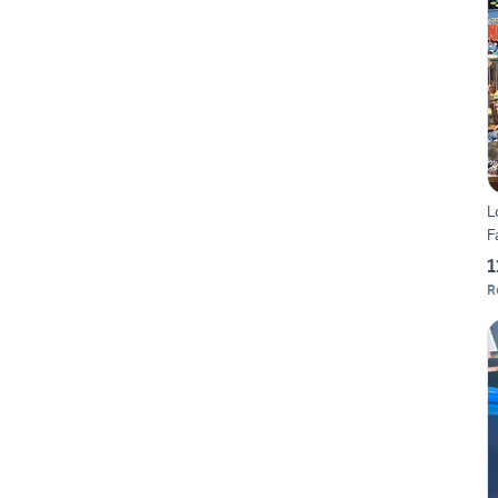
L
F
1
R