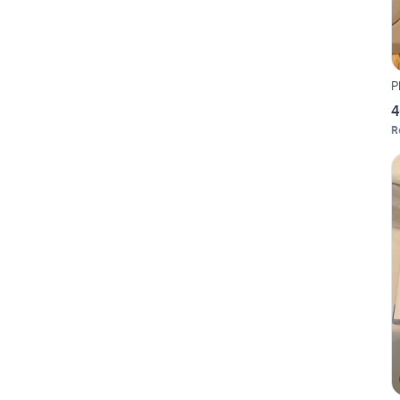
P
4
R