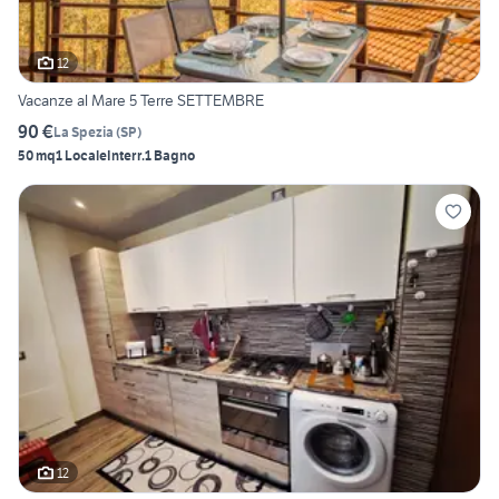
12
Vacanze al Mare 5 Terre SETTEMBRE
90 €
La Spezia
(
SP
)
50 mq
1 Locale
Interr.
1 Bagno
12