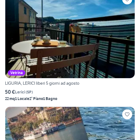
Vetrina
LIGURIA, LERICI liberi 5 giorni ad agosto
50 €
Lerici
(
SP
)
22 mq
1 Locale
2° Piano
1 Bagno