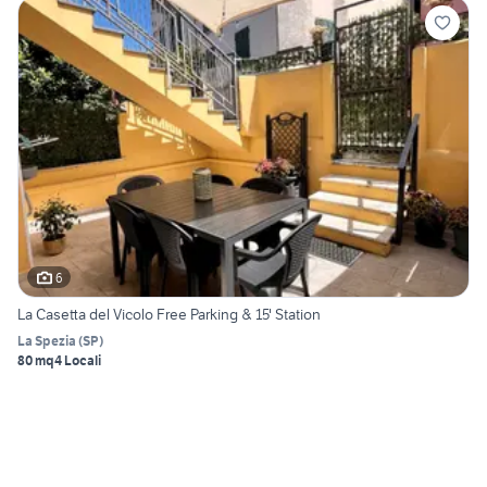
6
La Casetta del Vicolo Free Parking & 15' Station
La Spezia
(
SP
)
80 mq
4 Locali