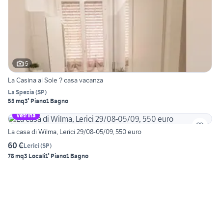
5
La Casina al Sole ? casa vacanza
La Spezia
(
SP
)
55 mq
3° Piano
1 Bagno
Vetrina
La casa di Wilma, Lerici 29/08-05/09, 550 euro
60 €
Lerici
(
SP
)
78 mq
3 Locali
1° Piano
1 Bagno