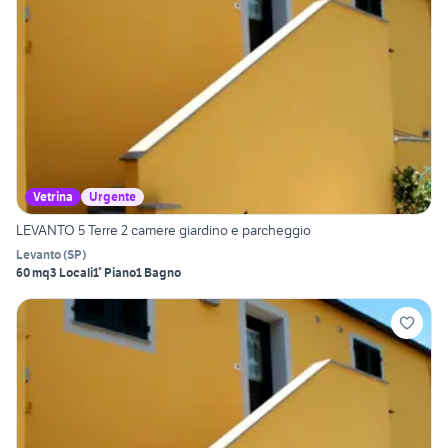
Vetrina
Urgente
LEVANTO 5 Terre 2 camere giardino e parcheggio
Levanto
(
SP
)
60 mq
3 Locali
1° Piano
1 Bagno