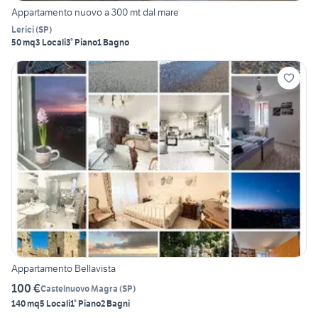
Appartamento nuovo a 300 mt dal mare
Lerici
(
SP
)
50 mq
3 Locali
3° Piano
1 Bagno
Appartamento Bellavista
100 €
Castelnuovo Magra
(
SP
)
140 mq
5 Locali
1° Piano
2 Bagni