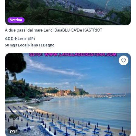
Vetrina
A due passi dal mare Lerici BaiaBLU CA'De KASTRIOT
400 €
Lerici
(
SP
)
50 mq
3 Locali
Piano T
1 Bagno
6