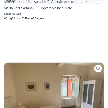
Marinella di Sarzana (SP): Agosto vicino al mare
Sarzana
(
SP
)
45 mq
2 Locali
2° Piano
1 Bagno