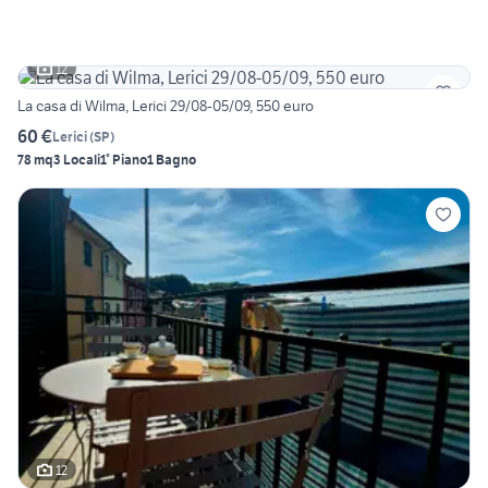
12
La casa di Wilma, Lerici 29/08-05/09, 550 euro
60 €
Lerici
(
SP
)
78 mq
3 Locali
1° Piano
1 Bagno
12