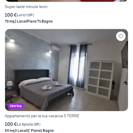
Super laste minute lerici
100 €
Lerici
(
SP
)
70 mq
2 Locali
Piano T
1 Bagno
Vetrina
Appartamento per la tua vacanza 5 TERRE
100 €
La Spezia
(
SP
)
50 mq
3 Locali
1° Piano
1 Bagno