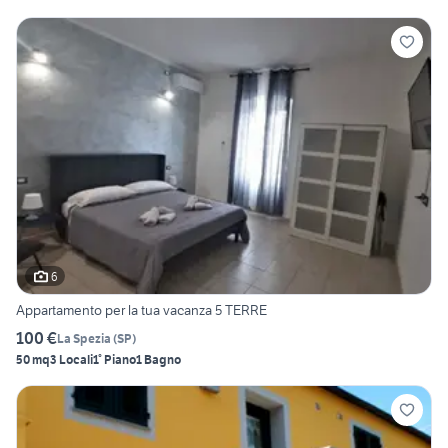
6
Appartamento per la tua vacanza 5 TERRE
100 €
La Spezia
(
SP
)
50 mq
3 Locali
1° Piano
1 Bagno