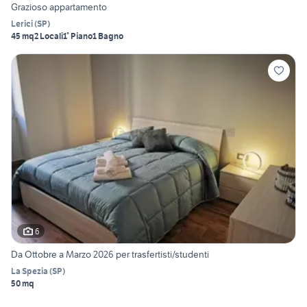
Grazioso appartamento
Lerici
(
SP
)
45 mq
2 Locali
1° Piano
1 Bagno
6
Da Ottobre a Marzo 2026 per trasfertisti/studenti
La Spezia
(
SP
)
50 mq