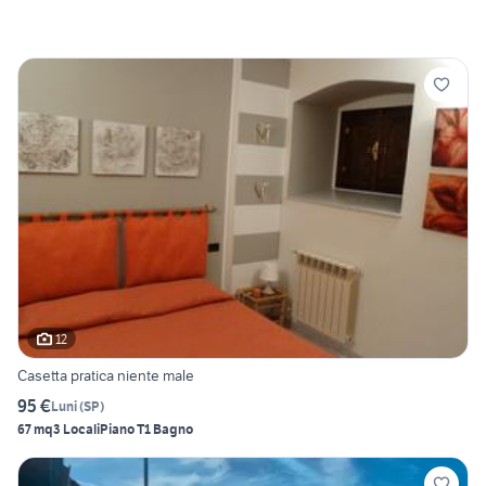
12
Casetta pratica niente male
95 €
Luni
(
SP
)
67 mq
3 Locali
Piano T
1 Bagno