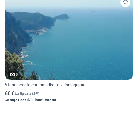
6
5 terre agosto con bus diretto x riomaggiore
60 €
La Spezia
(
SP
)
38 mq
3 Locali
2° Piano
1 Bagno