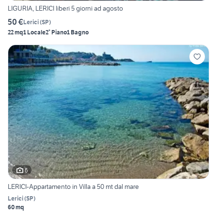
LIGURIA, LERICI liberi 5 giorni ad agosto
50 €
Lerici
(
SP
)
22 mq
1 Locale
2° Piano
1 Bagno
6
LERICI-Appartamento in Villa a 50 mt dal mare
Lerici
(
SP
)
60 mq