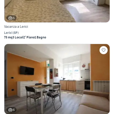
6
Vacanza a Lerici
Lerici
(
SP
)
75 mq
3 Locali
2° Piano
1 Bagno
6