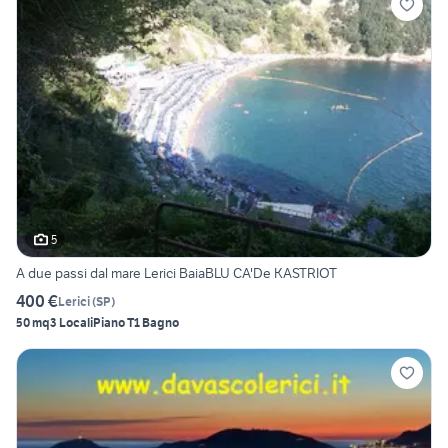
5
A due passi dal mare Lerici BaiaBLU CA'De KASTRIOT
400 €
Lerici
(
SP
)
50 mq
3 Locali
Piano T
1 Bagno