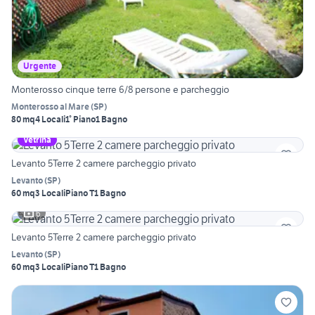
Urgente
Monterosso cinque terre 6/8 persone e parcheggio
Monterosso al Mare
(
SP
)
80 mq
4 Locali
1° Piano
1 Bagno
Vetrina
Levanto 5Terre 2 camere parcheggio privato
Levanto
(
SP
)
60 mq
3 Locali
Piano T
1 Bagno
6
Levanto 5Terre 2 camere parcheggio privato
Levanto
(
SP
)
60 mq
3 Locali
Piano T
1 Bagno