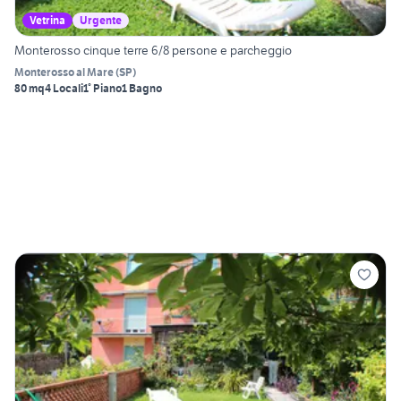
Vetrina
Urgente
Monterosso cinque terre 6/8 persone e parcheggio
Monterosso al Mare
(
SP
)
80 mq
4 Locali
1° Piano
1 Bagno