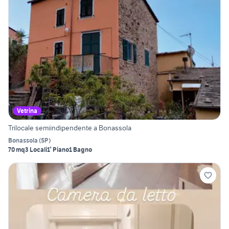
Vetrina
Trilocale semiindipendente a Bonassola
Bonassola
(
SP
)
70 mq
3 Locali
1° Piano
1 Bagno