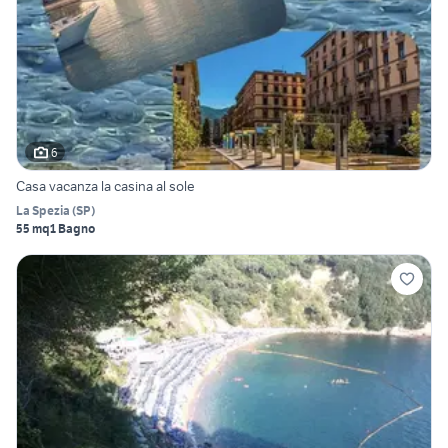
6
Casa vacanza la casina al sole
La Spezia
(
SP
)
55 mq
1 Bagno