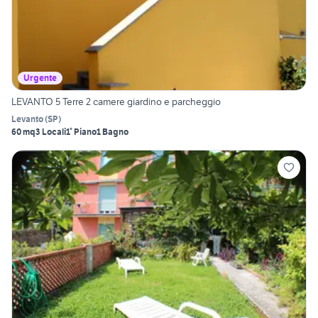
Urgente
LEVANTO 5 Terre 2 camere giardino e parcheggio
Levanto
(
SP
)
60 mq
3 Locali
1° Piano
1 Bagno