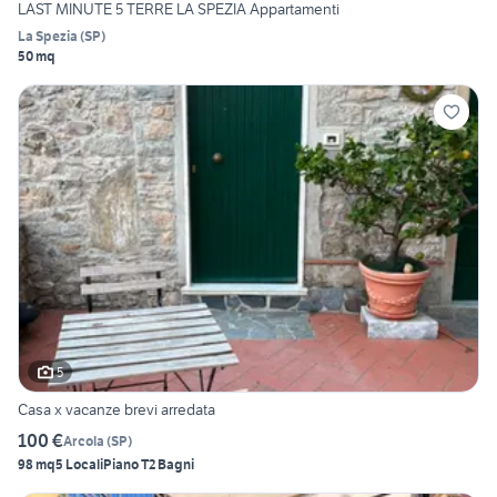
LAST MINUTE 5 TERRE LA SPEZIA Appartamenti
La Spezia
(
SP
)
50 mq
5
Casa x vacanze brevi arredata
100 €
Arcola
(
SP
)
98 mq
5 Locali
Piano T
2 Bagni