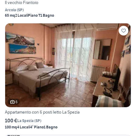
Il vecchio Frantoio
Arcola
(
SP
)
65 mq
2 Locali
Piano T
1 Bagno
6
Appartamento con 6 posti letto La Spezia
100 €
La Spezia
(
SP
)
100 mq
4 Locali
4° Piano
1 Bagno
6