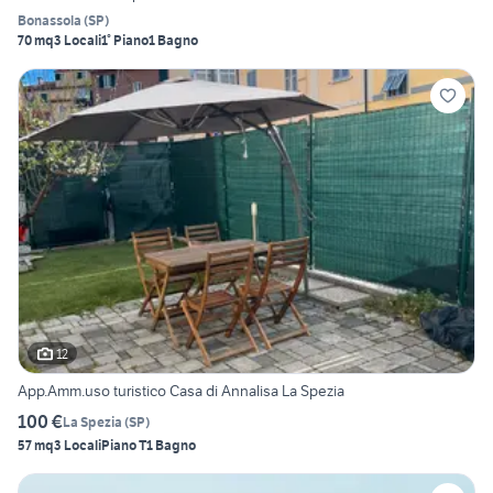
Bonassola
(
SP
)
70 mq
3 Locali
1° Piano
1 Bagno
12
App.Amm.uso turistico Casa di Annalisa La Spezia
100 €
La Spezia
(
SP
)
57 mq
3 Locali
Piano T
1 Bagno