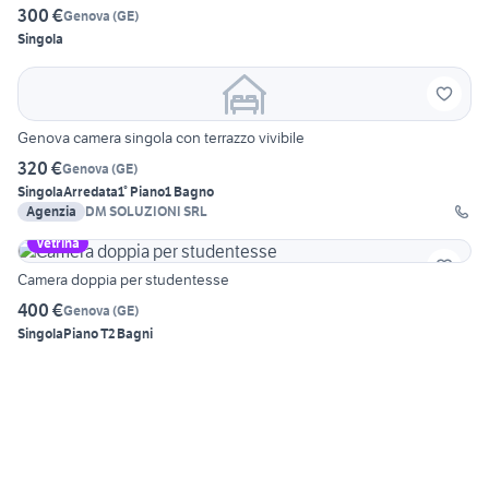
300 €
Genova
(
GE
)
Singola
Genova camera singola con terrazzo vivibile
320 €
Genova
(
GE
)
Singola
Arredata
1° Piano
1 Bagno
Agenzia
DM SOLUZIONI SRL
Vetrina
Camera doppia per studentesse
400 €
Genova
(
GE
)
Singola
Piano T
2 Bagni