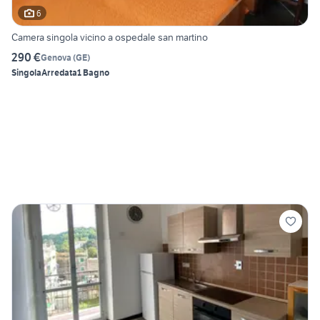
6
Camera singola vicino a ospedale san martino
290 €
Genova
(
GE
)
Singola
Arredata
1 Bagno