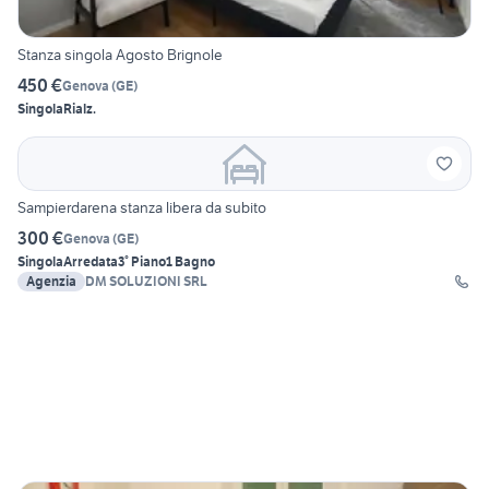
Stanza singola Agosto Brignole
450 €
Genova
(
GE
)
Singola
Rialz.
Sampierdarena stanza libera da subito
300 €
Genova
(
GE
)
Singola
Arredata
3° Piano
1 Bagno
Agenzia
DM SOLUZIONI SRL