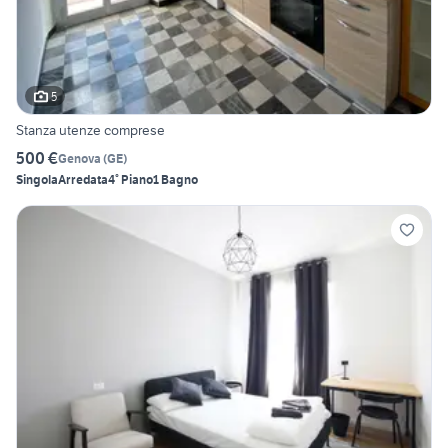
5
Stanza utenze comprese
500 €
Genova
(
GE
)
Singola
Arredata
4° Piano
1 Bagno