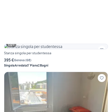
6
Stanza singola per studentessa
395 €
Genova
(
GE
)
Singola
Arredata
3° Piano
2 Bagni