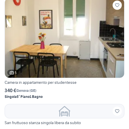
5
Camera in appartamento per studentesse
340 €
Genova
(
GE
)
Singola
5° Piano
1 Bagno
San fruttuoso stanza singola libera da subito