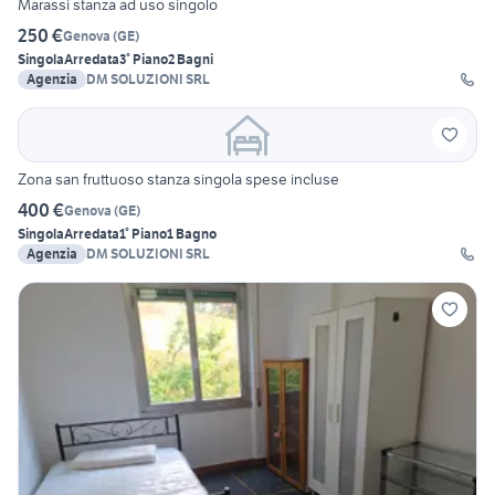
Marassi stanza ad uso singolo
250 €
Genova
(
GE
)
Singola
Arredata
3° Piano
2 Bagni
Agenzia
DM SOLUZIONI SRL
Zona san fruttuoso stanza singola spese incluse
400 €
Genova
(
GE
)
Singola
Arredata
1° Piano
1 Bagno
Agenzia
DM SOLUZIONI SRL