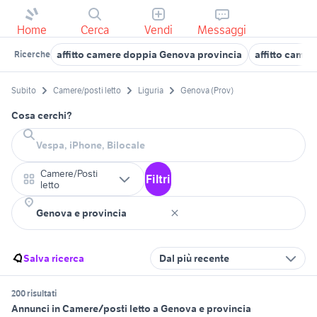
Home
Cerca
Vendi
Messaggi
affitto camere doppia Genova provincia
affitto camer
Ricerche
Subito
Camere/posti letto
Liguria
Genova (Prov)
Cosa cerchi?
Camere/Posti
Filtri
letto
Salva ricerca
Dal più recente
200 risultati
Annunci in Camere/posti letto a Genova e provincia