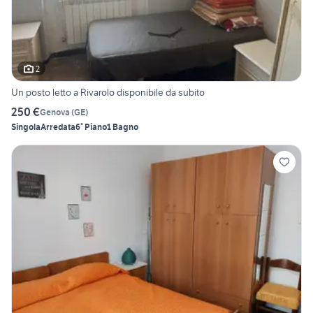
2
Un posto letto a Rivarolo disponibile da subito
250 €
Genova
(
GE
)
Singola
Arredata
6° Piano
1 Bagno