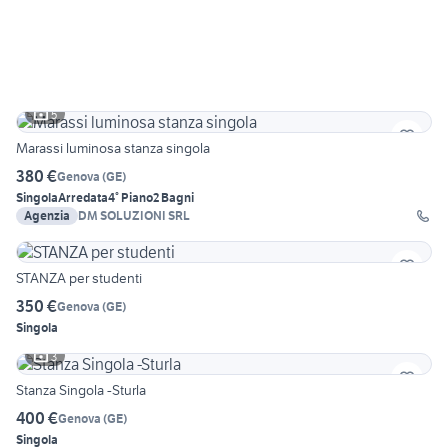
5
Marassi luminosa stanza singola
380 €
Genova
(
GE
)
Singola
Arredata
4° Piano
2 Bagni
Agenzia
DM SOLUZIONI SRL
STANZA per studenti
350 €
Genova
(
GE
)
Singola
3
Stanza Singola -Sturla
400 €
Genova
(
GE
)
Singola