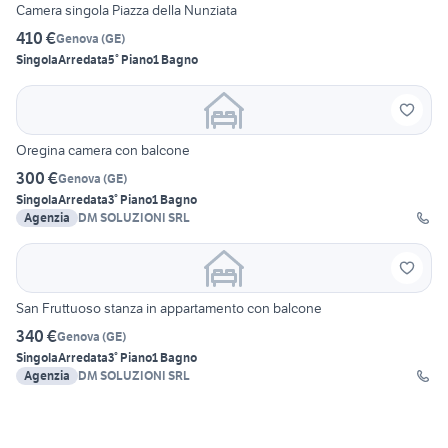
Camera singola Piazza della Nunziata
410 €
Genova
(
GE
)
Singola
Arredata
5° Piano
1 Bagno
Oregina camera con balcone
300 €
Genova
(
GE
)
Singola
Arredata
3° Piano
1 Bagno
Agenzia
DM SOLUZIONI SRL
San Fruttuoso stanza in appartamento con balcone
340 €
Genova
(
GE
)
Singola
Arredata
3° Piano
1 Bagno
Agenzia
DM SOLUZIONI SRL