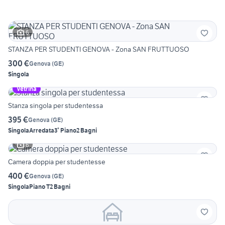
6
STANZA PER STUDENTI GENOVA - Zona SAN FRUTTUOSO
300 €
Genova
(
GE
)
Singola
Vetrina
Stanza singola per studentessa
395 €
Genova
(
GE
)
Singola
Arredata
3° Piano
2 Bagni
6
Camera doppia per studentesse
400 €
Genova
(
GE
)
Singola
Piano T
2 Bagni