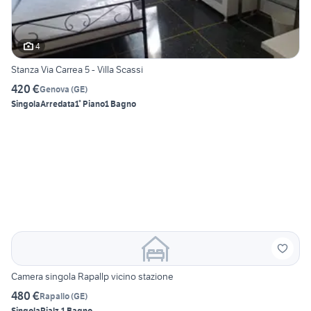
4
Stanza Via Carrea 5 - Villa Scassi
420 €
Genova
(
GE
)
Singola
Arredata
1° Piano
1 Bagno
Camera singola Rapallp vicino stazione
480 €
Rapallo
(
GE
)
Singola
Rialz.
1 Bagno