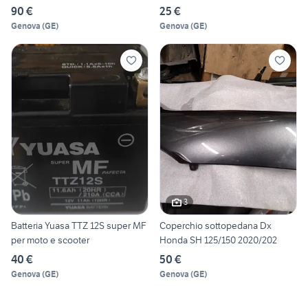
90 €
25 €
Genova
(
GE
)
Genova
(
GE
)
3
Batteria Yuasa TTZ 12S super MF
Coperchio sottopedana Dx
per moto e scooter
Honda SH 125/150 2020/202
40 €
50 €
Genova
(
GE
)
Genova
(
GE
)