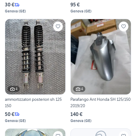
30 €
95 €
Genova
(
GE
)
Genova
(
GE
)
4
4
ammortizzatori posteriori sh 125
Parafango Ant Honda SH 125/150
150
2019/20
50 €
140 €
Genova
(
GE
)
Genova
(
GE
)