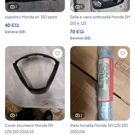
2
6
cupolino Honda sh 150 sport
Sella e vano sottosella Honda SH
150 e 125
40 €
70 €
Genova
(
GE
)
Genova
(
GE
)
3
2
Cover strumenti Honda SH
Stelo forcella Honda SH 125/150
125/150 2014/15
2001/04