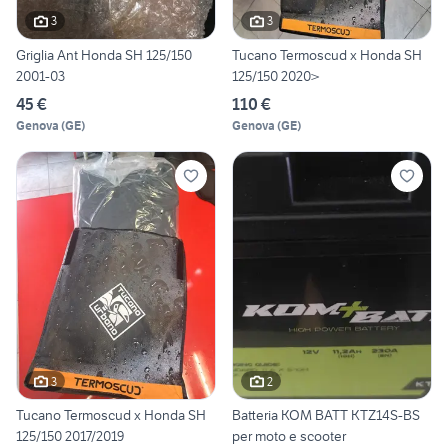
3
3
Griglia Ant Honda SH 125/150
Tucano Termoscud x Honda SH
2001-03
125/150 2020>
45 €
110 €
Genova
(
GE
)
Genova
(
GE
)
3
2
Tucano Termoscud x Honda SH
Batteria KOM BATT KTZ14S-BS
125/150 2017/2019
per moto e scooter