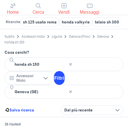
Home
Cerca
Vendi
Messaggi
sh 125 usato roma
honda valkyrie
telaio sh 300
l
Ricerche
Subito
Accessori moto
Liguria
Genova (Prov)
Genova
honda sh 150
Cosa cerchi?
Accessori
Filtri
Moto
Salva ricerca
Dal più recente
26 risultati