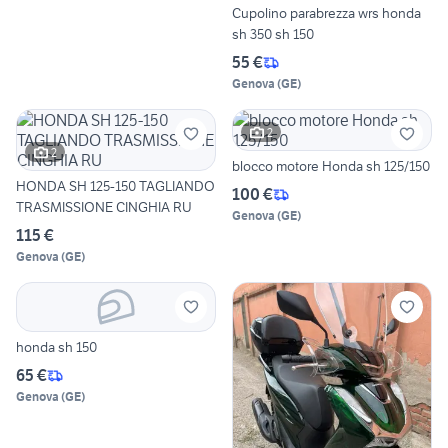
Cupolino parabrezza wrs honda
sh 350 sh 150
55 €
Genova
(
GE
)
2
2
blocco motore Honda sh 125/150
HONDA SH 125-150 TAGLIANDO
100 €
TRASMISSIONE CINGHIA RU
Genova
(
GE
)
115 €
Genova
(
GE
)
honda sh 150
65 €
Genova
(
GE
)