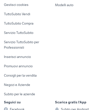
Veicoli commerciali
moto
altro
Gestisci cookies
Modelli auto
Case vacanza
TuttoSubito Vendi
Uffici e Locali
TuttoSubito Compra
commerciali
Servizio TuttoSubito
elettronica
per la casa e la
sports e hobby
Servizio TuttoSubito per
persona
Informatica
Animali
Professionisti
Arredamento e
Console e
Accessori per
Casalinghi
Inserisci annuncio
Videogiochi
animali
Elettrodomestici
Promuovi annuncio
Audio/Video
Musica e Film
Giardino e Fai da te
Consigli per la vendita
Fotografia
Libri e Riviste
Abbigliamento e
Negozi e Aziende
Telefonia
Strumenti Musicali
Accessori
Subito per le aziende
Sports
Tutto per i bambini
Seguici su
Scarica gratis l'App
Biciclette
Facebook
Subito per Android