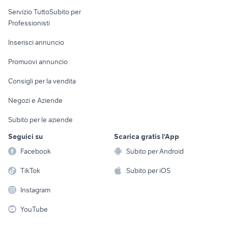
elettronica
per la casa e la
sports e hobby
Servizio TuttoSubito per
persona
Informatica
Animali
Professionisti
Arredamento e
Console e
Accessori per
Casalinghi
Inserisci annuncio
Videogiochi
animali
Elettrodomestici
Promuovi annuncio
Audio/Video
Musica e Film
Giardino e Fai da te
Consigli per la vendita
Fotografia
Libri e Riviste
Abbigliamento e
Negozi e Aziende
Telefonia
Strumenti Musicali
Accessori
Subito per le aziende
Sports
Tutto per i bambini
Seguici su
Scarica gratis l'App
Biciclette
Facebook
Subito per Android
Collezionismo
TikTok
Subito per iOS
Instagram
YouTube