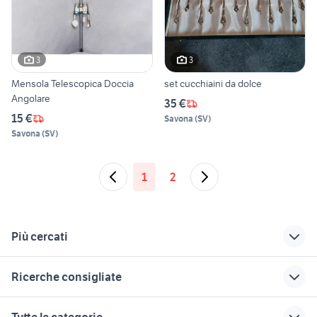
3
3
Mensola Telescopica Doccia
set cucchiaini da dolce
Angolare
35 €
15 €
Savona
(
SV
)
Savona
(
SV
)
1
2
Più cercati
Correlati
Richerche simili
Suggerimenti
Ricerche consigliate
tavolo rotondo
regalo arredamento
tavolo con panca
allungabile usato
Sassari provincia
pouf contenitore arredamento
porte per interni
casa mobile arredamento Sicilia