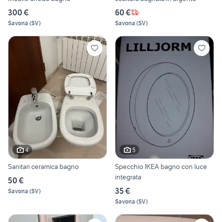
300 €
60 €
Savona
(
SV
)
Savona
(
SV
)
4
5
Sanitari ceramica bagno
Specchio IKEA bagno con luce
integrata
50 €
35 €
Savona
(
SV
)
Savona
(
SV
)