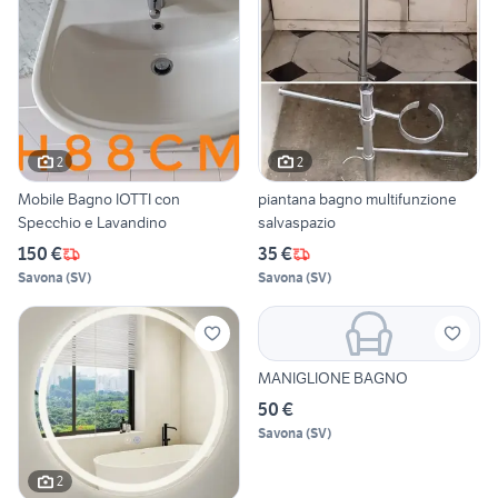
2
2
Mobile Bagno IOTTI con
piantana bagno multifunzione
Specchio e Lavandino
salvaspazio
150 €
35 €
Savona
(
SV
)
Savona
(
SV
)
MANIGLIONE BAGNO
50 €
Savona
(
SV
)
2