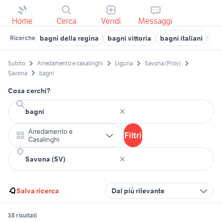
Home
Cerca
Vendi
Messaggi
bagni della regina
bagni vittoria
bagni italiani
ant
Ricerche
Subito
Arredamento e casalinghi
Liguria
Savona (Prov)
Savona
bagni
Cosa cerchi?
Arredamento e
Filtri
Casalinghi
Salva ricerca
Dal più rilevante
38 risultati