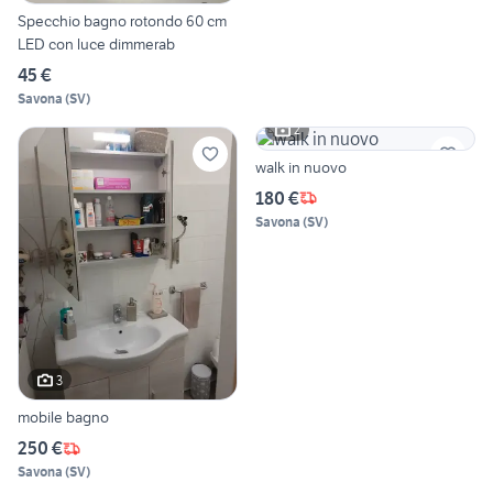
Specchio bagno rotondo 60 cm
LED con luce dimmerab
45 €
Savona
(
SV
)
2
walk in nuovo
180 €
Savona
(
SV
)
3
mobile bagno
250 €
Savona
(
SV
)