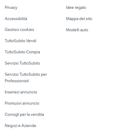
Liguria
Nautica
lavoro
cagiva c12 Sicilia
seconda mano Cheremule
Privacy
Idee regalo
Garage e box
Caravan e Camper
Accessibilità
Mappa del sito
Loft, mansarde e
Veicoli commerciali
altro
Gestisci cookies
Modelli auto
Case vacanza
TuttoSubito Vendi
Uffici e Locali
TuttoSubito Compra
commerciali
Servizio TuttoSubito
elettronica
per la casa e la
sports e hobby
Servizio TuttoSubito per
persona
Informatica
Animali
Professionisti
Arredamento e
Console e
Accessori per
Casalinghi
Inserisci annuncio
Videogiochi
animali
Elettrodomestici
Promuovi annuncio
Audio/Video
Musica e Film
Giardino e Fai da te
Consigli per la vendita
Fotografia
Libri e Riviste
Abbigliamento e
Negozi e Aziende
Telefonia
Strumenti Musicali
Accessori