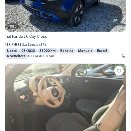
7
Fiat Panda 1.0 City Cross
10.790 €
La Spezia
(
SP
)
Usato
06/2020
55000 Km
Benzina
Manuale
Euro 6
Rivenditore
DELTA AUTO SRL