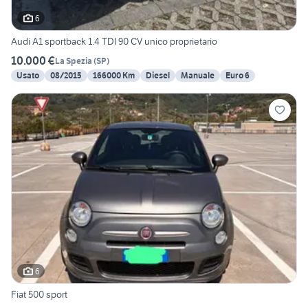
6
Audi A1 sportback 1.4 TDI 90 CV unico proprietario
10.000 €
La Spezia
(
SP
)
Usato
08/2015
166000 Km
Diesel
Manuale
Euro 6
6
Fiat 500 sport