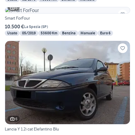
6
Smart ForFour
10.500 €
La Spezia
(
SP
)
Usato
05/2019
53600 Km
Benzina
Manuale
Euro 6
6
Lancia Y 1.2i cat Elefantino Blu