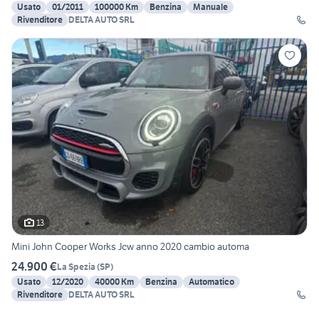
Usato
01/2011
100000 Km
Benzina
Manuale
Rivenditore
DELTA AUTO SRL
13
Mini John Cooper Works Jcw anno 2020 cambio automa
24.900 €
La Spezia
(
SP
)
Usato
12/2020
40000 Km
Benzina
Automatico
Rivenditore
DELTA AUTO SRL