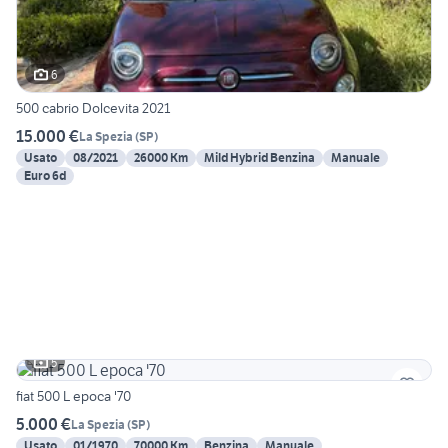
6
500 cabrio Dolcevita 2021
15.000 €
La Spezia
(
SP
)
Usato
08/2021
26000 Km
Mild Hybrid Benzina
Manuale
Euro 6d
5
fiat 500 L epoca '70
5.000 €
La Spezia
(
SP
)
Usato
01/1970
70000 Km
Benzina
Manuale