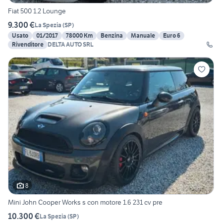
Fiat 500 1.2 Lounge
9.300 €
La Spezia
(
SP
)
Usato
01/2017
78000 Km
Benzina
Manuale
Euro 6
Rivenditore
DELTA AUTO SRL
8
Mini John Cooper Works s con motore 1.6 231 cv pre
10.300 €
La Spezia
(
SP
)