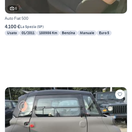
6
Auto Fiat 500
4.100 €
La Spezia
(
SP
)
Usato
01/2011
188986 Km
Benzina
Manuale
Euro 5