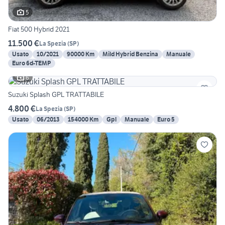
5
Fiat 500 Hybrid 2021
11.500 €
La Spezia
(
SP
)
Usato
10/2021
90000 Km
Mild Hybrid Benzina
Manuale
Euro 6d-TEMP
6
Suzuki Splash GPL TRATTABILE
4.800 €
La Spezia
(
SP
)
Usato
06/2013
154000 Km
Gpl
Manuale
Euro 5