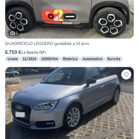
3
QUADRICICLO LEGGERO guidabile a 14 anni
6.750 €
La Spezia
(
SP
)
Usato
11/2024
10000 Km
Elettrica
Automatico
Euro 6e