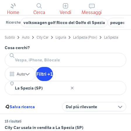
Home
Cerca
Vendi
Messaggi
volkswagen golf Ricco del Golfo di Spezia
peugeot s
Ricerche
Subito
Auto
City Car
Liguria
La Spezia (Prov)
La Spezia
Cosa cerchi?
Filtri +1
Auto
Salva ricerca
Dal più rilevante
15 risultati
City Car usata in vendita a La Spezia (SP)