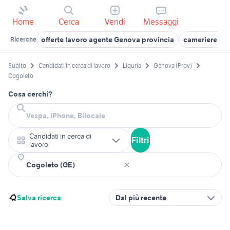
Home
Cerca
Vendi
Messaggi
offerte lavoro agente Genova provincia
cameriere ge
Ricerche
Subito
Candidati in cerca di lavoro
Liguria
Genova (Prov)
Cogoleto
Cosa cerchi?
Candidati in cerca di
Filtri
lavoro
Salva ricerca
Dal più recente