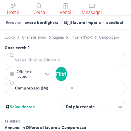
Home
Cerca
Vendi
Messaggi
lavoro bordighera
kijiji lavoro imperia
candidati la
Ricerche
Subito
Offerte di lavoro
Liguria
Imperia (Prov)
Camporosso
Cosa cerchi?
Offerte di
Filtri
lavoro
Salva ricerca
Dal più recente
1 risultato
Annunci in Offerte di lavoro a Camporosso