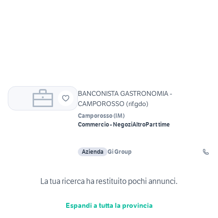
BANCONISTA GASTRONOMIA -
CAMPOROSSO (rif.gdo)
Camporosso
(
IM
)
Commercio - Negozi
Altro
Part time
Azienda
Gi Group
La tua ricerca ha restituito pochi annunci.
Espandi a tutta la provincia