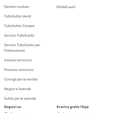
Veicoli commerciali
altro
Gestisci cookies
Modelli auto
Case vacanza
TuttoSubito Vendi
Uffici e Locali
TuttoSubito Compra
commerciali
Servizio TuttoSubito
elettronica
per la casa e la
sports e hobby
Servizio TuttoSubito per
persona
Informatica
Animali
Professionisti
Arredamento e
Console e
Accessori per
Casalinghi
Inserisci annuncio
Videogiochi
animali
Elettrodomestici
Promuovi annuncio
Audio/Video
Musica e Film
Giardino e Fai da te
Consigli per la vendita
Fotografia
Libri e Riviste
Abbigliamento e
Negozi e Aziende
Telefonia
Strumenti Musicali
Accessori
Subito per le aziende
Sports
Tutto per i bambini
Seguici su
Scarica gratis l'App
Biciclette