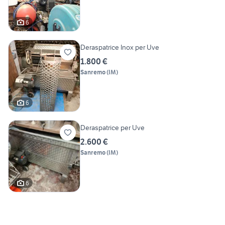
6
Deraspatrice Inox per Uve
1.800 €
Sanremo
(
IM
)
6
Deraspatrice per Uve
2.600 €
Sanremo
(
IM
)
6