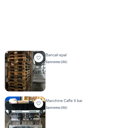
Bancali epal
Sanremo
(
IM
)
Macchine Caffe X bar
Sanremo
(
IM
)