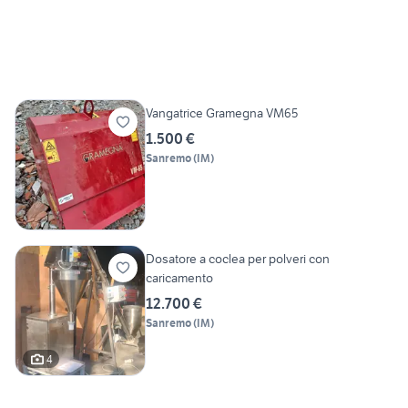
Vangatrice Gramegna VM65
1.500 €
Sanremo
(
IM
)
Dosatore a coclea per polveri con
caricamento
12.700 €
Sanremo
(
IM
)
4