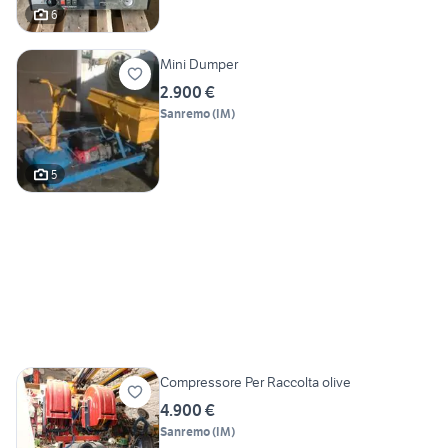
6
Mini Dumper
2.900 €
Sanremo
(
IM
)
5
Compressore Per Raccolta olive
4.900 €
Sanremo
(
IM
)