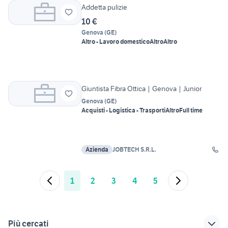
Addetta pulizie
10 €
Genova
(
GE
)
Altro - Lavoro domestico
Altro
Altro
Giuntista Fibra Ottica | Genova | Junior
Genova
(
GE
)
Acquisti - Logistica - Trasporti
Altro
Full time
Azienda
JOBTECH S.R.L.
1
2
3
4
5
Più cercati