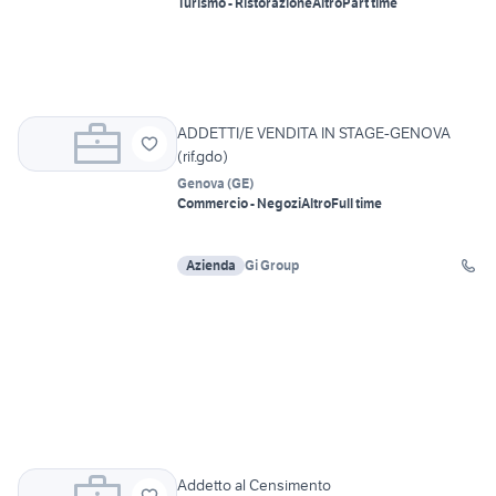
Turismo - Ristorazione
Altro
Part time
ADDETTI/E VENDITA IN STAGE-GENOVA
(rif.gdo)
Genova
(
GE
)
Commercio - Negozi
Altro
Full time
Azienda
Gi Group
Addetto al Censimento