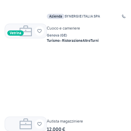
Azienda
SYNERGIE ITALIA SPA
Cuoco e cameriere
Vetrina
Genova
(
GE
)
Turismo - Ristorazione
Altro
Turni
Autista magazziniere
12.000 €