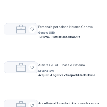
Personale per salone Nautico Genova
Genova
(
GE
)
Turismo - Ristorazione
Altro
Altro
Autista C/E ADR base e Cisterna
Savona
(
SV
)
Acquisti - Logistica - Trasporti
Altro
Full time
Addetto/a all'Inventario Genova - Nessuna