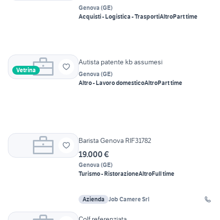
Genova
(
GE
)
Acquisti - Logistica - Trasporti
Altro
Part time
Autista patente kb assumesi
Vetrina
Genova
(
GE
)
Altro - Lavoro domestico
Altro
Part time
Barista Genova RIF31782
19.000 €
Genova
(
GE
)
Turismo - Ristorazione
Altro
Full time
Azienda
Job Camere Srl
Colf referenziata