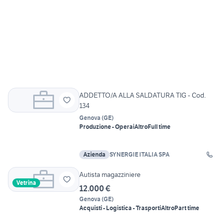
ADDETTO/A ALLA SALDATURA TIG - Cod.
134
Genova
(
GE
)
Produzione - Operai
Altro
Full time
Azienda
SYNERGIE ITALIA SPA
Autista magazziniere
Vetrina
12.000 €
Genova
(
GE
)
Acquisti - Logistica - Trasporti
Altro
Part time