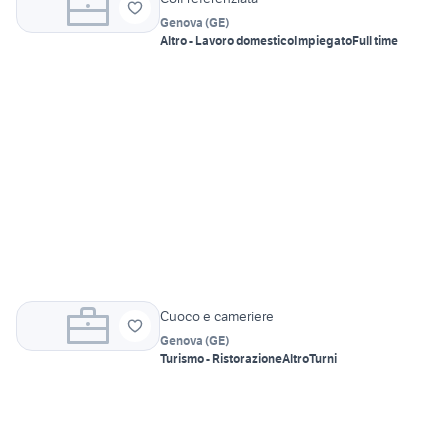
Genova
(
GE
)
Altro - Lavoro domestico
Impiegato
Full time
Cuoco e cameriere
Genova
(
GE
)
Turismo - Ristorazione
Altro
Turni