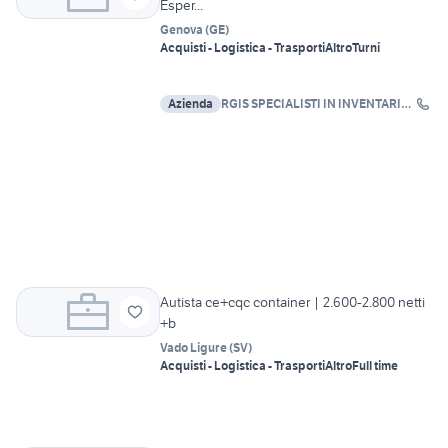
Esper...
Genova
(
GE
)
Acquisti - Logistica - Trasporti
Altro
Turni
Azienda
RGIS SPECIALISTI IN INVENTARI
SRL
Autista ce+cqc container | 2.600-2.800 netti
+b
Vado Ligure
(
SV
)
Acquisti - Logistica - Trasporti
Altro
Full time