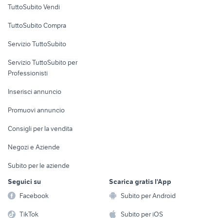
Case vacanza
TuttoSubito Vendi
Uffici e Locali
TuttoSubito Compra
commerciali
Servizio TuttoSubito
elettronica
per la casa e la
sports e hobby
Servizio TuttoSubito per
persona
Informatica
Animali
Professionisti
Arredamento e
Console e
Accessori per
Casalinghi
Inserisci annuncio
Videogiochi
animali
Elettrodomestici
Promuovi annuncio
Audio/Video
Musica e Film
Giardino e Fai da te
Consigli per la vendita
Fotografia
Libri e Riviste
Abbigliamento e
Negozi e Aziende
Telefonia
Strumenti Musicali
Accessori
Subito per le aziende
Sports
Tutto per i bambini
Seguici su
Scarica gratis l'App
Biciclette
Facebook
Subito per Android
Collezionismo
TikTok
Subito per iOS