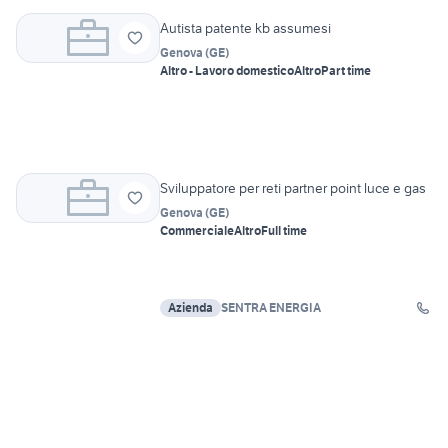
Autista patente kb assumesi
Genova
(
GE
)
Altro - Lavoro domestico
Altro
Part time
Sviluppatore per reti partner point luce e gas
Genova
(
GE
)
Commerciale
Altro
Full time
Azienda
SENTRA ENERGIA