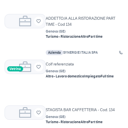
ADDETTO/A ALLA RISTORAZIONE PART
TIME - Cod 134
Genova
(
GE
)
Turismo - Ristorazione
Altro
Part time
Azienda
SYNERGIE ITALIA SPA
Colf referenziata
Vetrina
Genova
(
GE
)
Altro - Lavoro domestico
Impiegato
Full time
STAGISTA BAR CAFFETTERIA - Cod. 134
Genova
(
GE
)
Turismo - Ristorazione
Altro
Part time