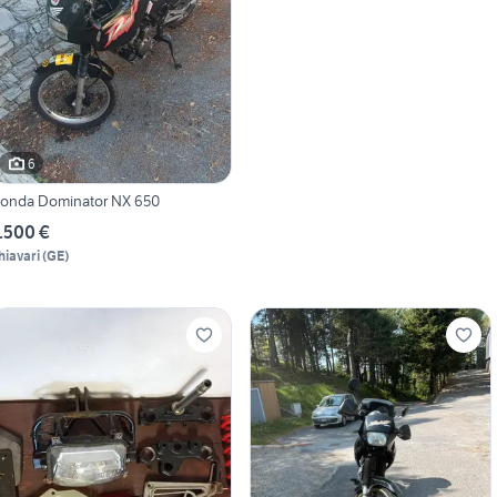
6
onda Dominator NX 650
.500 €
hiavari
(
GE
)