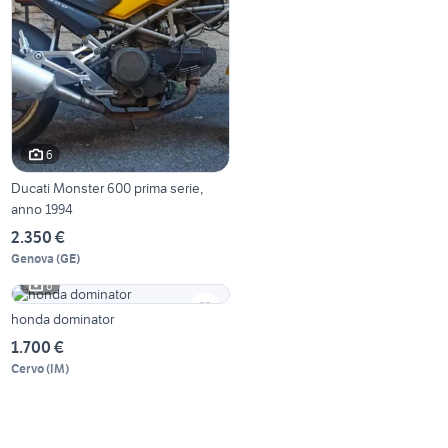
6
Ducati Monster 600 prima serie,
anno 1994
2.350 €
Genova
(
GE
)
6
honda dominator
1.700 €
Cervo
(
IM
)