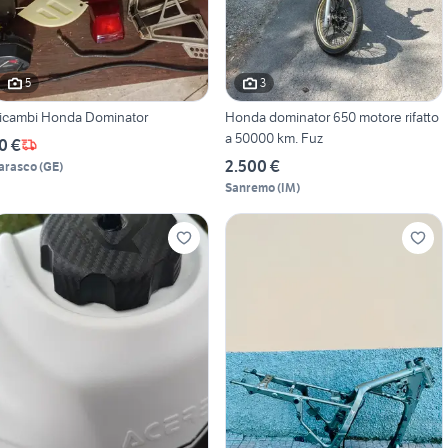
5
3
icambi Honda Dominator
Honda dominator 650 motore rifatto
a 50000 km. Fuz
0 €
2.500 €
arasco
(
GE
)
Sanremo
(
IM
)