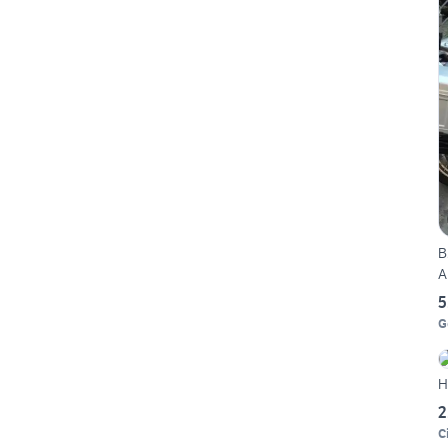
B
A
5
G
H
2
C