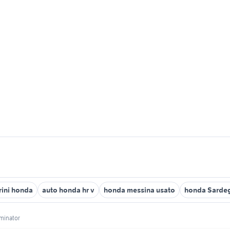
orini honda
auto honda hr v
honda messina usato
honda Sarde
minator