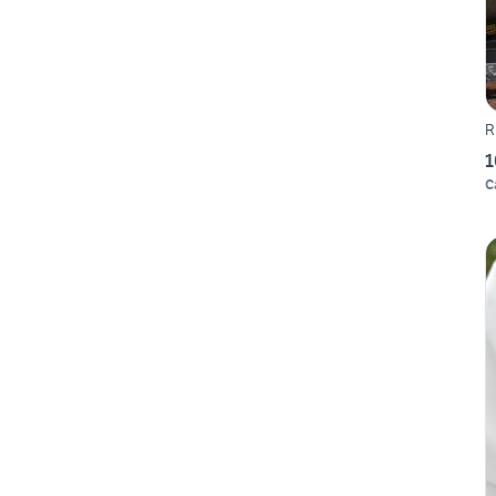
R
1
C