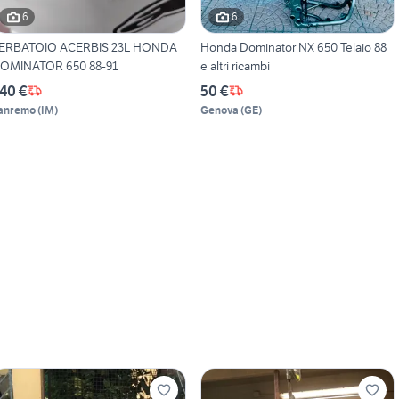
6
6
ERBATOIO ACERBIS 23L HONDA
Honda Dominator NX 650 Telaio 88
OMINATOR 650 88-91
e altri ricambi
40 €
50 €
anremo
(
IM
)
Genova
(
GE
)