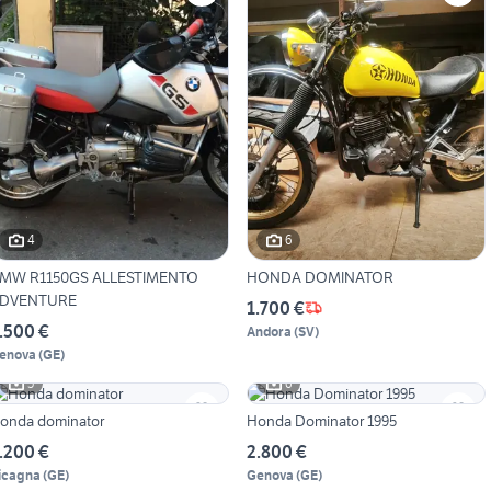
4
6
MW R1150GS ALLESTIMENTO
HONDA DOMINATOR
DVENTURE
1.700 €
.500 €
Andora
(
SV
)
enova
(
GE
)
5
6
onda dominator
Honda Dominator 1995
.200 €
2.800 €
icagna
(
GE
)
Genova
(
GE
)