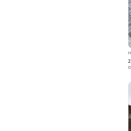
H
2
C