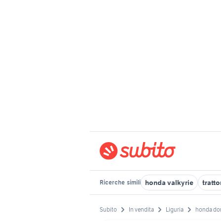
honda valkyrie
tratt
Ricerche
simili
Subito
In vendita
Liguria
honda do