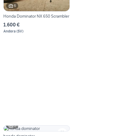
6
Honda Dominator NX 650 Scrambler
1.600 €
Andora
(
SV
)
5
honda dominator