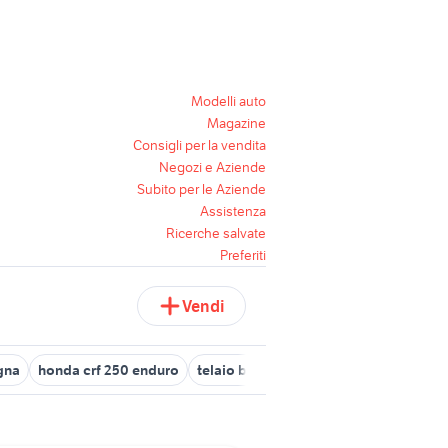
Modelli auto
Magazine
Consigli per la vendita
Negozi e Aziende
Subito per le Aziende
Assistenza
Ricerche salvate
Preferiti
Vendi
gna
honda crf 250 enduro
telaio bauletti honda transalp
honda