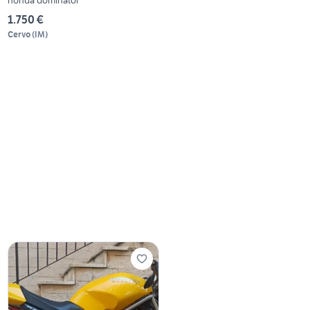
1.750 €
Cervo
(
IM
)