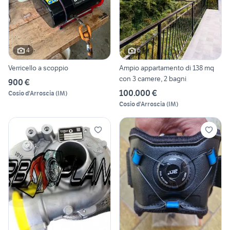
4
6
Verricello a scoppio
Ampio appartamento di 138 mq
con 3 camere, 2 bagni
900 €
100.000 €
Cosio d'Arroscia
(
IM
)
Cosio d'Arroscia
(
IM
)