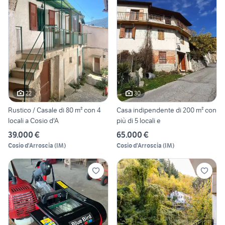
22
30
Rustico / Casale di 80 m² con 4
Casa indipendente di 200 m² con
locali a Cosio d'A
più di 5 locali e
39.000 €
65.000 €
Cosio d'Arroscia
(
IM
)
Cosio d'Arroscia
(
IM
)