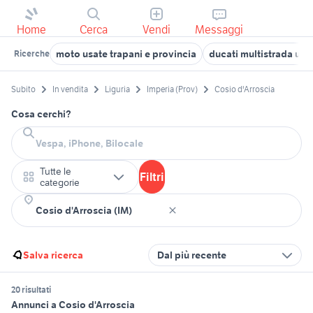
Home
Cerca
Vendi
Messaggi
moto usate trapani e provincia
ducati multistrada usa
Ricerche
Subito
In vendita
Liguria
Imperia (Prov)
Cosio d'Arroscia
Cosa cerchi?
Tutte le
Filtri
categorie
Salva ricerca
Dal più recente
20 risultati
Annunci a Cosio d'Arroscia