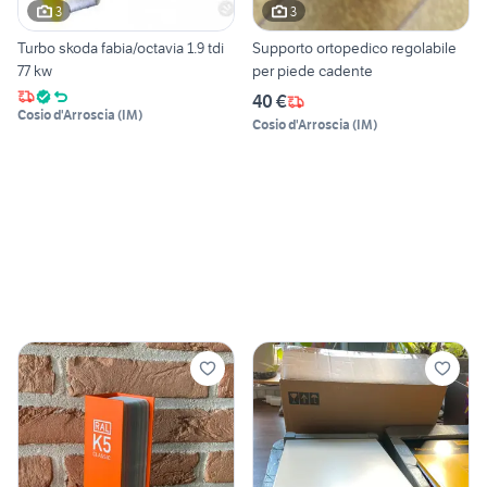
3
3
Turbo skoda fabia/octavia 1.9 tdi
Supporto ortopedico regolabile
77 kw
per piede cadente
40 €
Cosio d'Arroscia
(
IM
)
Cosio d'Arroscia
(
IM
)