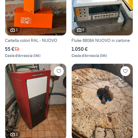
3
6
Cartella colori RAL - NUOVO
Fluke 8808A NUOVO in cartone
55 €
1.050 €
Cosio d'Arroscia
(
IM
)
Cosio d'Arroscia
(
IM
)
3