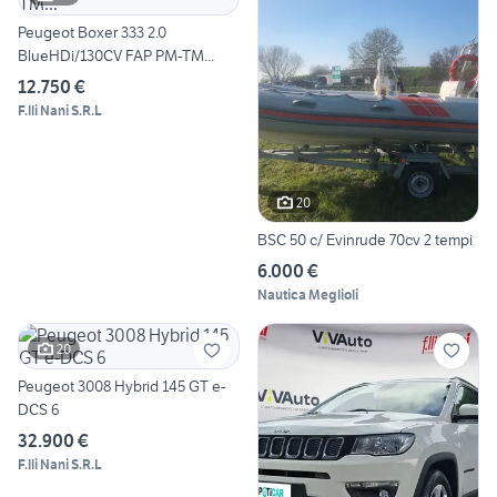
Peugeot Boxer 333 2.0
BlueHDi/130CV FAP PM-TM...
12.750 €
F.lli Nani S.R.L
20
BSC 50 c/ Evinrude 70cv 2 tempi
6.000 €
Nautica Meglioli
20
Peugeot 3008 Hybrid 145 GT e-
DCS 6
32.900 €
F.lli Nani S.R.L