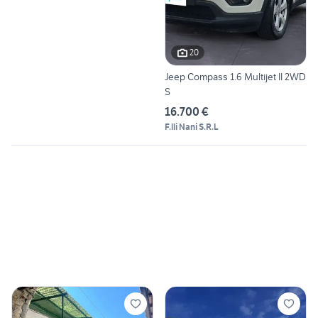
20
Jeep Compass 1.6 Multijet II 2WD
S
16.700 €
F.lli Nani S.R.L