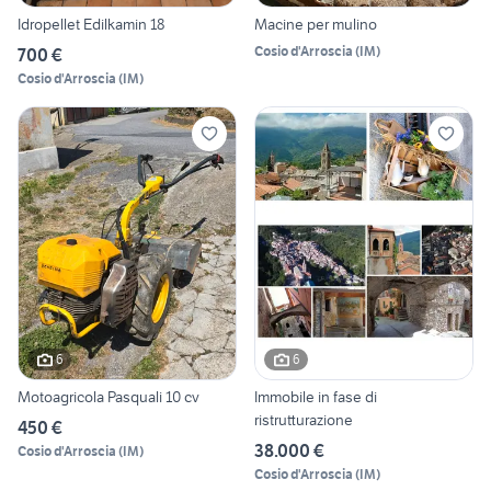
Idropellet Edilkamin 18
Macine per mulino
Cosio d'Arroscia
(
IM
)
700 €
Cosio d'Arroscia
(
IM
)
6
6
Motoagricola Pasquali 10 cv
Immobile in fase di
ristrutturazione
450 €
38.000 €
Cosio d'Arroscia
(
IM
)
Cosio d'Arroscia
(
IM
)