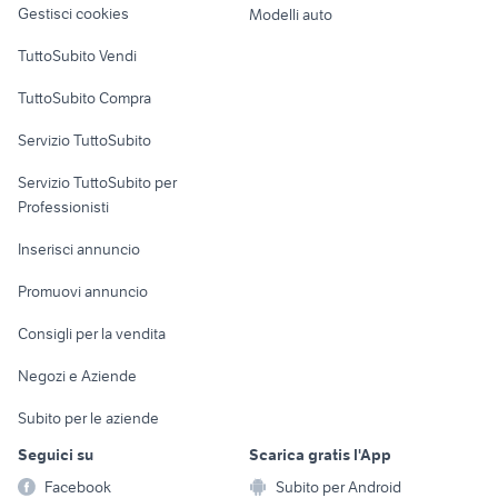
Gestisci cookies
Modelli auto
Case vacanza
TuttoSubito Vendi
Uffici e Locali
TuttoSubito Compra
commerciali
Servizio TuttoSubito
elettronica
per la casa e la
sports e hobby
Servizio TuttoSubito per
persona
Informatica
Animali
Professionisti
Arredamento e
Console e
Accessori per
Casalinghi
Inserisci annuncio
Videogiochi
animali
Elettrodomestici
Promuovi annuncio
Audio/Video
Musica e Film
Giardino e Fai da te
Consigli per la vendita
Fotografia
Libri e Riviste
Abbigliamento e
Negozi e Aziende
Telefonia
Strumenti Musicali
Accessori
Subito per le aziende
Sports
Tutto per i bambini
Seguici su
Scarica gratis l'App
Biciclette
Facebook
Subito per Android