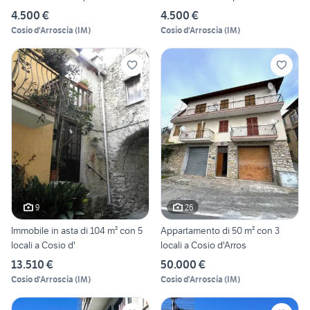
4.500 €
4.500 €
Cosio d'Arroscia
(
IM
)
Cosio d'Arroscia
(
IM
)
9
26
Immobile in asta di 104 m² con 5
Appartamento di 50 m² con 3
locali a Cosio d'
locali a Cosio d'Arros
13.510 €
50.000 €
Cosio d'Arroscia
(
IM
)
Cosio d'Arroscia
(
IM
)