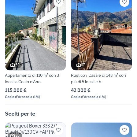
30
17
Appartamento di 110 m² con 3
Rustico / Casale di 148 m² con
locali a Cosio d'Arro
più di 5 locali e b
115.000 €
42.000 €
Cosio d'Arroscia
(
IM
)
Cosio d'Arroscia
(
IM
)
Scelti per te
20