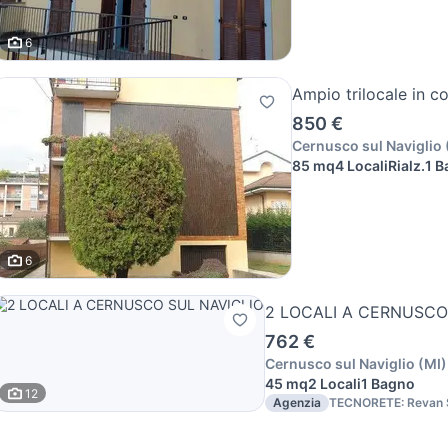
6
Ampio trilocale in c
850 €
Cernusco sul Naviglio
85 mq
4 Locali
Rialz.
1 
6
2 LOCALI A CERNUSCO
762 €
Cernusco sul Naviglio
(
MI
)
45 mq
2 Locali
1 Bagno
12
Agenzia
TECNORETE: Revan 