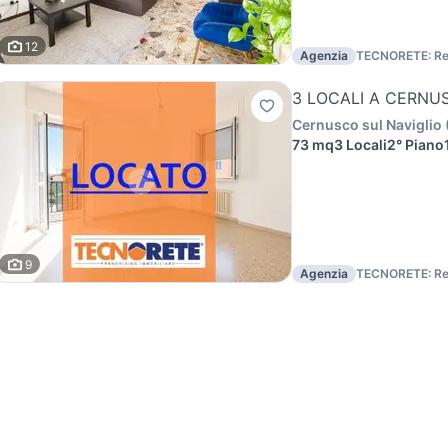
12
Agenzia
TECNORETE: Re
3 LOCALI A CERNU
Cernusco sul Naviglio
73 mq
3 Locali
2° Piano
9
Agenzia
TECNORETE: Re