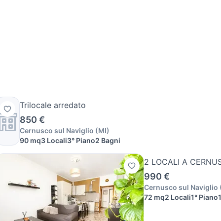
Trilocale arredato
850 €
Cernusco sul Naviglio
(
MI
)
90 mq
3 Locali
3° Piano
2 Bagni
2 LOCALI A CERNU
990 €
Cernusco sul Naviglio
72 mq
2 Locali
1° Piano