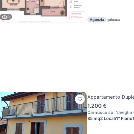
8
Agenzia
quicasa
Appartamento Dupl
1.200 €
Cernusco sul Naviglio
85 mq
2 Locali
1° Piano