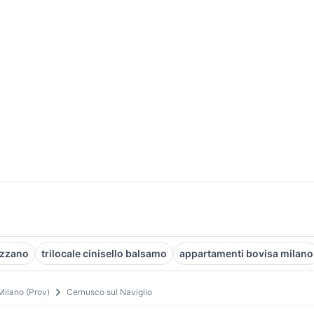
azzano
trilocale cinisello balsamo
appartamenti bovisa milano
Milano (Prov)
Cernusco sul Naviglio