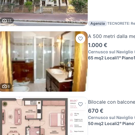
15
Agenzia
TECNORETE: Re
A 500 metri dalla me
1.000 €
Cernusco sul Naviglio
65 mq
2 Locali
1° Piano
6
Bilocale con balcon
670 €
Cernusco sul Naviglio
50 mq
2 Locali
2° Piano