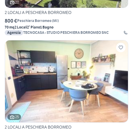
20
2 LOCALI A PESCHIERA BORROMEO
800 €
Peschiera Borromeo
(
MI
)
70 mq
2 Locali
2° Piano
1 Bagno
Agenzia
TECNOCASA - STUDIO PESCHIERA BORROMEO SNC
25
2 LOCALI A PESCHIERA BORROMEO