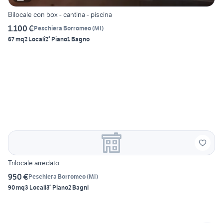
Bilocale con box - cantina - piscina
1.100 €
Peschiera Borromeo
(
MI
)
67 mq
2 Locali
2° Piano
1 Bagno
Trilocale arredato
950 €
Peschiera Borromeo
(
MI
)
90 mq
3 Locali
3° Piano
2 Bagni