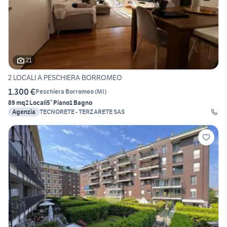
21
2 LOCALI A PESCHIERA BORROMEO
1.300 €
Peschiera Borromeo
(
MI
)
89 mq
2 Locali
5° Piano
1 Bagno
Agenzia
TECNORETE - TERZARETE SAS