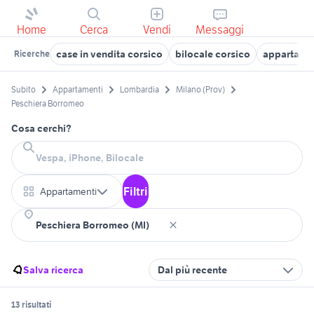
Home
Cerca
Vendi
Messaggi
case in vendita corsico
bilocale corsico
appartamen
Ricerche
Subito
Appartamenti
Lombardia
Milano (Prov)
Peschiera Borromeo
Cosa cerchi?
Filtri
Appartamenti
Salva ricerca
Dal più recente
13 risultati