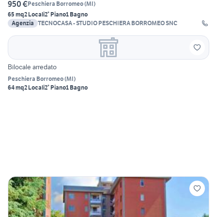
950 €
Peschiera Borromeo
(
MI
)
65 mq
2 Locali
2° Piano
1 Bagno
Agenzia
TECNOCASA - STUDIO PESCHIERA BORROMEO SNC
Bilocale arredato
Peschiera Borromeo
(
MI
)
64 mq
2 Locali
2° Piano
1 Bagno