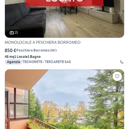
15
MONOLOCALE A PESCHIERA BORROMEO
850 €
Peschiera Borromeo
(
MI
)
48 mq
1 Locale
1 Bagno
Agenzia
TECNORETE - TERZARETE SAS