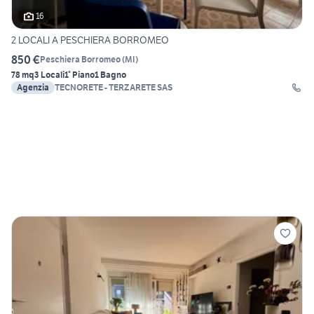
16
2 LOCALI A PESCHIERA BORROMEO
850 €
Peschiera Borromeo
(
MI
)
78 mq
3 Locali
1° Piano
1 Bagno
Agenzia
TECNORETE - TERZARETE SAS