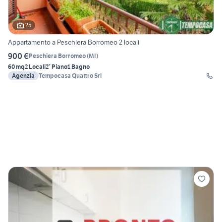
25
Appartamento a Peschiera Borromeo 2 locali
900 €
Peschiera Borromeo
(
MI
)
60 mq
2 Locali
2° Piano
1 Bagno
Agenzia
Tempocasa Quattro Srl