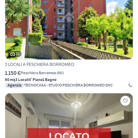
19
3 LOCALI A PESCHIERA BORROMEO
1.150 €
Peschiera Borromeo
(
MI
)
90 mq
3 Locali
4° Piano
1 Bagno
Agenzia
TECNOCASA - STUDIO PESCHIERA BORROMEO SNC