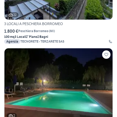
22
3 LOCALI A PESCHIERA BORROMEO
1.800 €
Peschiera Borromeo
(
MI
)
100 mq
3 Locali
2° Piano
2 Bagni
Agenzia
TECNORETE - TERZARETE SAS
2