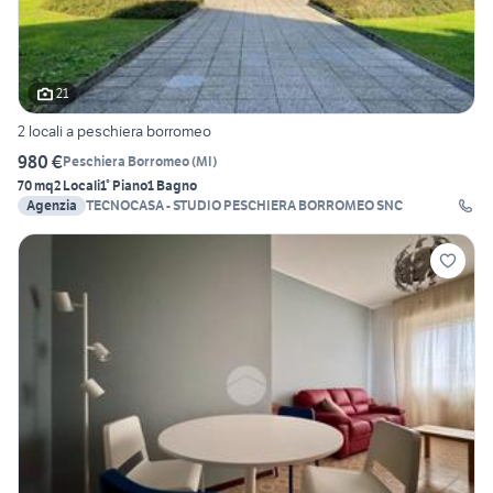
21
2 locali a peschiera borromeo
980 €
Peschiera Borromeo
(
MI
)
70 mq
2 Locali
1° Piano
1 Bagno
Agenzia
TECNOCASA - STUDIO PESCHIERA BORROMEO SNC