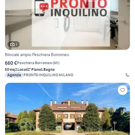
3
Bilocale ampio Peschiera Borromeo
660 €
Peschiera Borromeo
(
MI
)
50 mq
2 Locali
2° Piano
1 Bagno
Agenzia
PRONTO INQUILINO MILANO