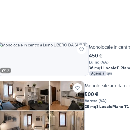
Monolocale in centr
450 €
Luino
(
VA
)
36 mq
1 Locale
1° Pian
2
Agenzia
qui
Monolocale arredato i
500 €
Varese
(
VA
)
25 mq
1 Locale
Piano T
1