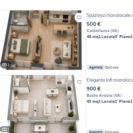
Spazioso monolocale a
500 €
Castellanza
(
VA
)
48 mq
1 Locale
5° Piano
1
2
Agenzia
Quicasa
Elegante loft monoloca
900 €
Busto Arsizio
(
VA
)
45 mq
1 Locale
1° Piano
1
2
Agenzia
Quicasa