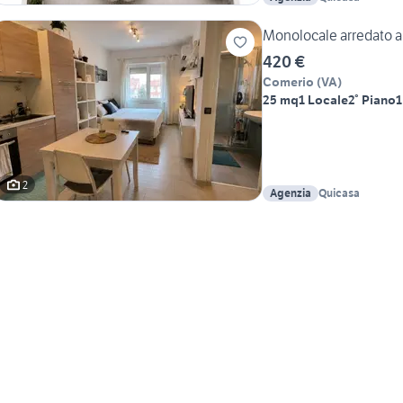
Monolocale arredato
420 €
Comerio
(
VA
)
25 mq
1 Locale
2° Piano
1
2
Agenzia
Quicasa