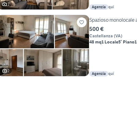
2
Agenzia
qui
Spazioso monolocale a
500 €
Castellanza
(
VA
)
48 mq
1 Locale
5° Piano
1
2
Agenzia
qui