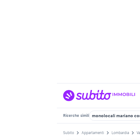
monolocali mariano c
Ricerche
simili
Subito
Appartamenti
Lombardia
Va