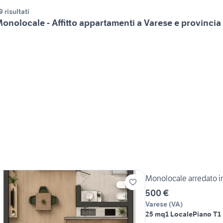
9 risultati
onolocale - Affitto appartamenti a Varese e provincia
Monolocale arredato i
500 €
Varese
(
VA
)
25 mq
1 Locale
Piano T
1