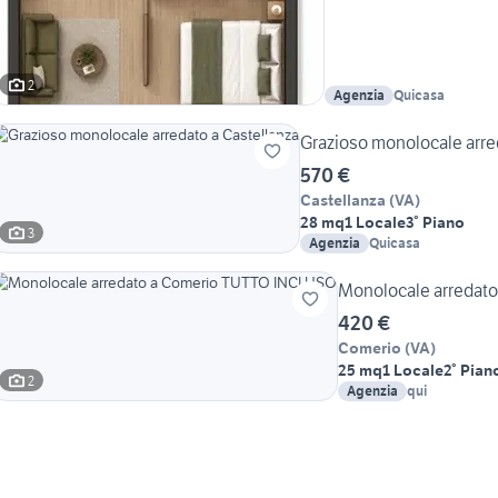
2
Agenzia
Quicasa
Grazioso monolocale arre
570 €
Castellanza
(
VA
)
28 mq
1 Locale
3° Piano
3
Agenzia
Quicasa
Monolocale arredat
420 €
Comerio
(
VA
)
25 mq
1 Locale
2° Pian
2
Agenzia
qui