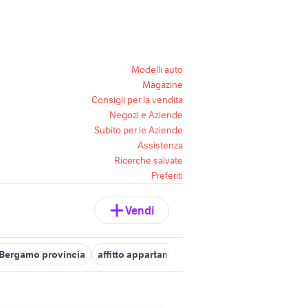
Modelli auto
Magazine
Consigli per la vendita
Negozi e Aziende
Subito per le Aziende
Assistenza
Ricerche salvate
Preferiti
Vendi
 Bergamo provincia
affitto appartamenti monolocali Milano
affi