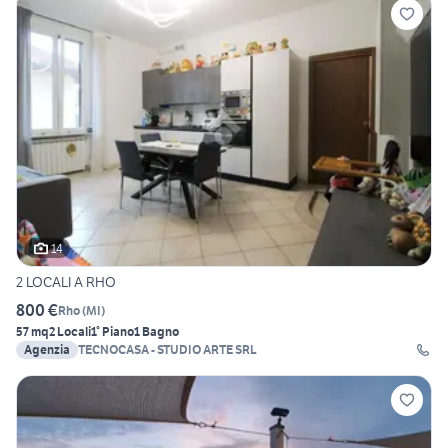
14
2 LOCALI A RHO
800 €
Rho
(
MI
)
57 mq
2 Locali
1° Piano
1 Bagno
Agenzia
TECNOCASA - STUDIO ARTE SRL