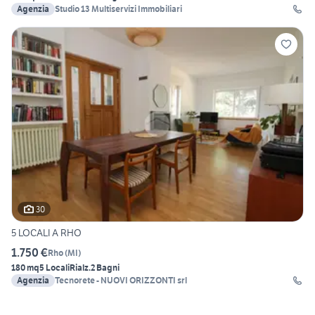
Agenzia
Studio 13 Multiservizi Immobiliari
30
5 LOCALI A RHO
1.750 €
Rho
(
MI
)
180 mq
5 Locali
Rialz.
2 Bagni
Agenzia
Tecnorete - NUOVI ORIZZONTI srl