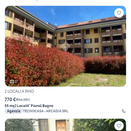
17
2 LOCALI A RHO
770 €
Rho
(
MI
)
55 mq
2 Locali
4° Piano
1 Bagno
Agenzia
TECNOCASA - ARCADIA SRL