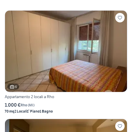
6
Appartamento 2 locali a Rho
1.000 €
Rho
(
MI
)
70 mq
2 Locali
1° Piano
1 Bagno