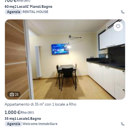
700 €
Rho
(
MI
)
60 mq
2 Locali
1° Piano
1 Bagno
Agenzia
RENTAL HOUSE
28
Appartamento di 35 m² con 1 locale a Rho
1.000 €
Rho
(
MI
)
35 mq
1 Locale
1 Bagno
Agenzia
Welcome immobiliare