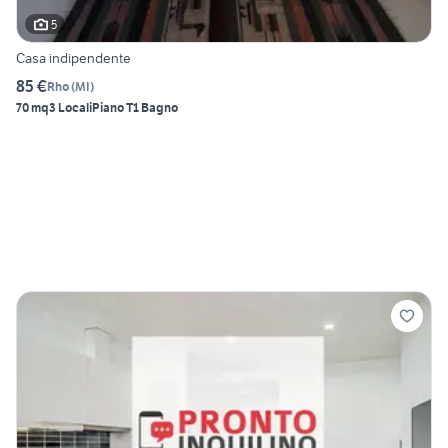
5
Casa indipendente
85 €
Rho
(
MI
)
70 mq
3 Locali
Piano T
1 Bagno