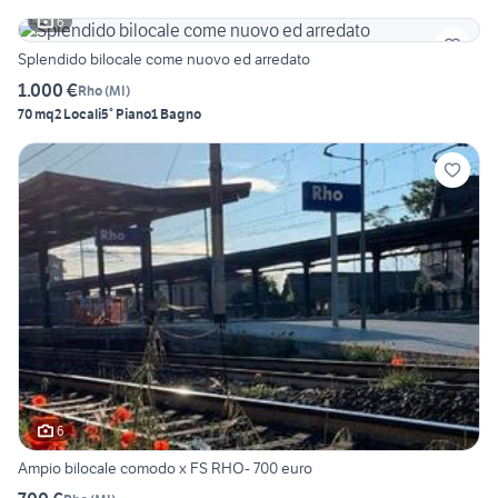
6
Splendido bilocale come nuovo ed arredato
1.000 €
Rho
(
MI
)
70 mq
2 Locali
5° Piano
1 Bagno
6
Ampio bilocale comodo x FS RHO- 700 euro