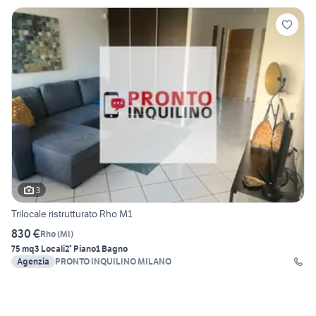
3
Trilocale ristrutturato Rho M1
830 €
Rho
(
MI
)
75 mq
3 Locali
2° Piano
1 Bagno
Agenzia
PRONTO INQUILINO MILANO