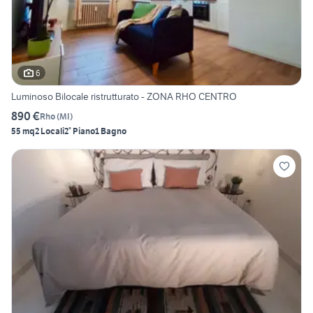
6
Luminoso Bilocale ristrutturato - ZONA RHO CENTRO
890 €
Rho
(
MI
)
55 mq
2 Locali
2° Piano
1 Bagno