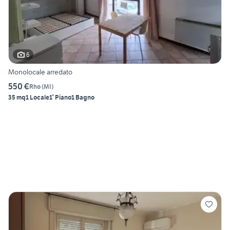
6
Monolocale arredato
550 €
Rho
(
MI
)
35 mq
1 Locale
1° Piano
1 Bagno