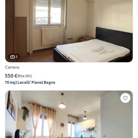
5
Camera
550 €
Rho
(
MI
)
70 mq
2 Locali
1° Piano
1 Bagno