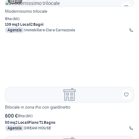
30
Modernissimo trilocale
Rho
(
MI
)
139 mq
3 Locali
2 Bagni
Agenzia
Immobiliare Clara Carnazzola
Bilocale in zona rho con giardinetto
600 €
Rho
(
MI
)
50 mq
2 Locali
Piano T
1 Bagno
Agenzia
DREAM HOUSE