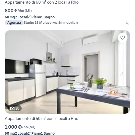
Appartamento di 60 m² con 2 locali a Rho
800 €
Rho
(
MI
)
60 mq
2 Locali
2° Piano
1 Bagno
Agenzia
Studio 13 Multiservizi Immobiliari
30
Appartamento di 50 m² con 2 locali a Rho
1.000 €
Rho
(
MI
)
50 mq
2 Locali
2° Piano
1 Bagno