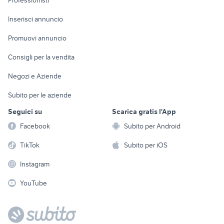
Professionisti
Arredamento e
Console e
Accessori per
Casalinghi
Inserisci annuncio
Videogiochi
animali
Elettrodomestici
Promuovi annuncio
Audio/Video
Musica e Film
Giardino e Fai da te
Consigli per la vendita
Fotografia
Libri e Riviste
Abbigliamento e
Negozi e Aziende
Telefonia
Strumenti Musicali
Accessori
Subito per le aziende
Sports
Tutto per i bambini
Seguici su
Scarica gratis l'App
Biciclette
Facebook
Subito per Android
Collezionismo
TikTok
Subito per iOS
Instagram
YouTube