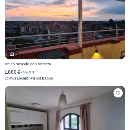
6
Attico bilocale con terrazza
1.000 €
Rho
(
MI
)
55 mq
2 Locali
6° Piano
1 Bagno