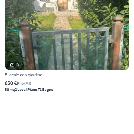
10
Bilocale con giardino
650 €
Rho
(
MI
)
50 mq
2 Locali
Piano T
1 Bagno