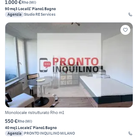
1.000 €
Rho
(
MI
)
90 mq
3 Locali
1° Piano
1 Bagno
Agenzia
Studio RE Services
Monolocale ristrutturato Rho m1
550 €
Rho
(
MI
)
40 mq
1 Locale
1° Piano
1 Bagno
Agenzia
PRONTO INQUILINO MILANO