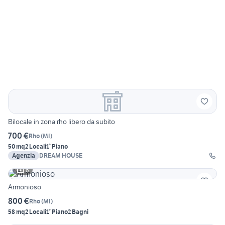
Bilocale in zona rho libero da subito
700 €
Rho
(
MI
)
50 mq
2 Locali
1° Piano
Agenzia
DREAM HOUSE
6
Armonioso
800 €
Rho
(
MI
)
58 mq
2 Locali
1° Piano
2 Bagni