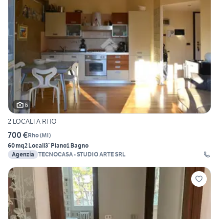
6
2 LOCALI A RHO
700 €
Rho
(
MI
)
60 mq
2 Locali
3° Piano
1 Bagno
Agenzia
TECNOCASA - STUDIO ARTE SRL