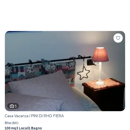
5
Casa Vacanza I PINI DI RHO FIERA
Rho
(
MI
)
100 mq
3 Locali
1 Bagno