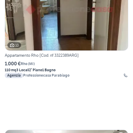
10
Appartamento Rho [Cod. rif 3322389ARG]
1.000 €
Rho
(
MI
)
110 mq
3 Locali
2° Piano
1 Bagno
Agenzia
Professionecasa Parabiago