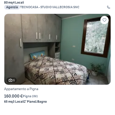
80 mq
4 Locali
Agenzia
TECNOCASA - STUDIO VALLECROSIA SNC
6
Appartamento a Pigna
160.000 €
Pigna
(
IM
)
65 mq
3 Locali
2° Piano
1 Bagno