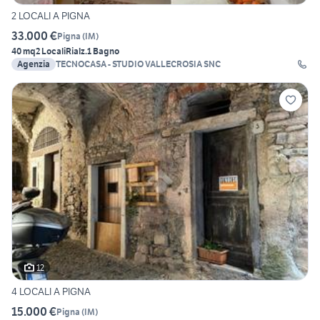
2 LOCALI A PIGNA
33.000 €
Pigna
(
IM
)
40 mq
2 Locali
Rialz.
1 Bagno
Agenzia
TECNOCASA - STUDIO VALLECROSIA SNC
12
4 LOCALI A PIGNA
15.000 €
Pigna
(
IM
)