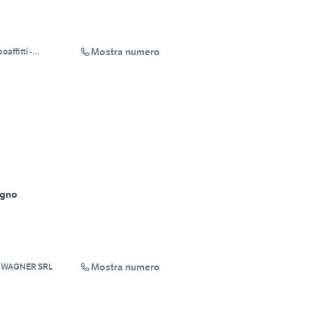
Mostra numero
ffitti -
i
agno
Mostra numero
C WAGNER SRL