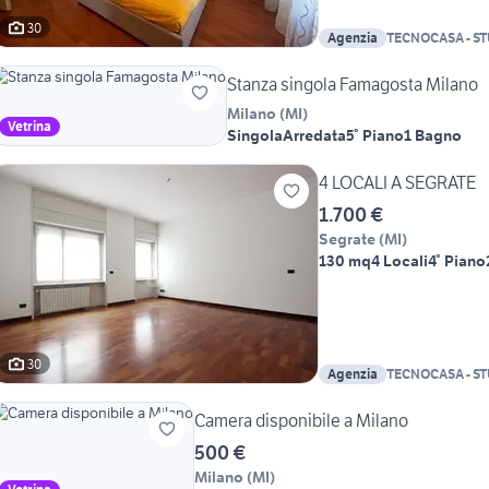
30
Agenzia
TECNOCASA - ST
Stanza singola Famagosta Milano
Milano
(
MI
)
Vetrina
Singola
Arredata
5° Piano
1 Bagno
4 LOCALI A SEGRATE
1.700 €
Segrate
(
MI
)
130 mq
4 Locali
4° Piano
30
Agenzia
TECNOCASA - S
FELICE SRL
Camera disponibile a Milano
500 €
Milano
(
MI
)