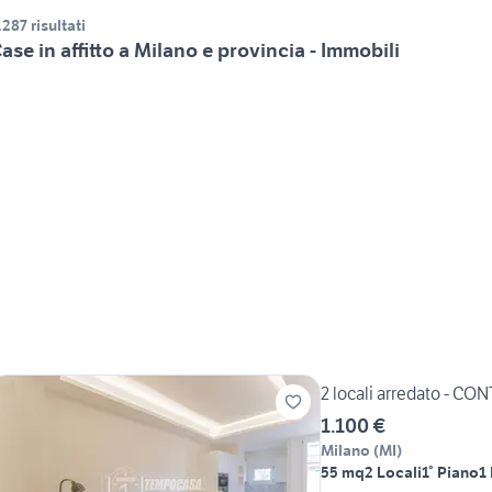
.287 risultati
ase in affitto a Milano e provincia - Immobili
2 locali arredato - C
1.100 €
Milano
(
MI
)
55 mq
2 Locali
1° Piano
1