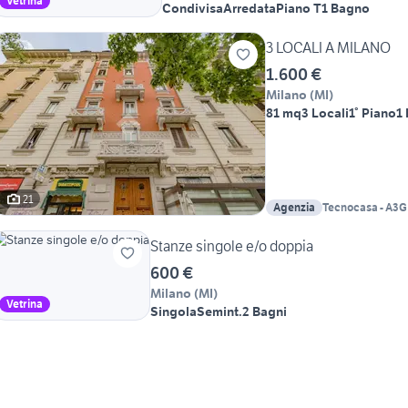
Vetrina
Condivisa
Arredata
Piano T
1 Bagno
3 LOCALI A MILANO
1.600 €
Milano
(
MI
)
81 mq
3 Locali
1° Piano
1
21
Agenzia
Tecnocasa - A3G
Stanze singole e/o doppia
600 €
Milano
(
MI
)
Vetrina
Singola
Semint.
2 Bagni