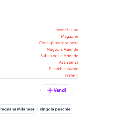
Modelli auto
Magazine
Consigli per la vendita
Negozi e Aziende
Subito per le Aziende
Assistenza
Ricerche salvate
Preferiti
Vendi
i Pregnana Milanese
singola peschiera borromeo
case in vendita