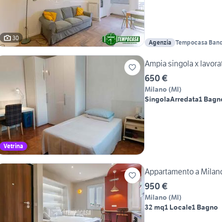
30
Agenzia
Tempocasa Band
Ampia singola x lavorato
650 €
Milano
(
MI
)
Singola
Arredata
1 Bagn
Vetrina
Appartamento a Milano 
950 €
Milano
(
MI
)
32 mq
1 Locale
1 Bagno