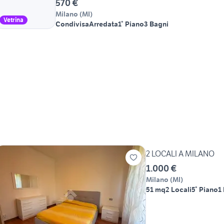
570 €
Milano
(
MI
)
Vetrina
Condivisa
Arredata
1° Piano
3 Bagni
2 LOCALI A MILANO
1.000 €
Milano
(
MI
)
51 mq
2 Locali
5° Piano
1