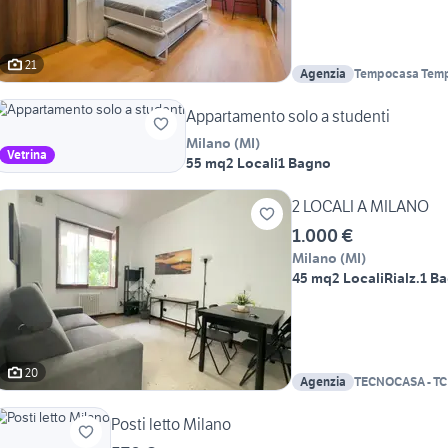
21
Agenzia
Tempocasa Tempoa
Milano/Garibald
Appartamento solo a studenti
Milano
(
MI
)
Vetrina
55 mq
2 Locali
1 Bagno
2 LOCALI A MILANO
1.000 €
Milano
(
MI
)
45 mq
2 Locali
Rialz.
1 B
20
Agenzia
TECNOCASA - T
Posti letto Milano