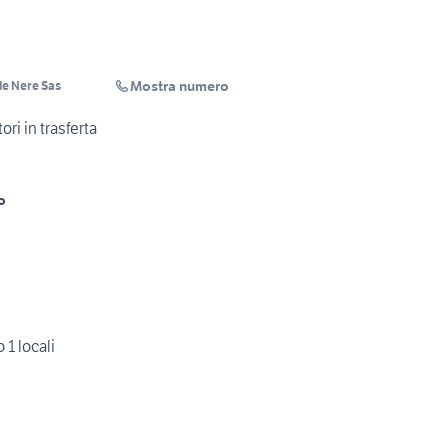
Mostra numero
e Nere Sas
ri in trasferta
o
1 locali