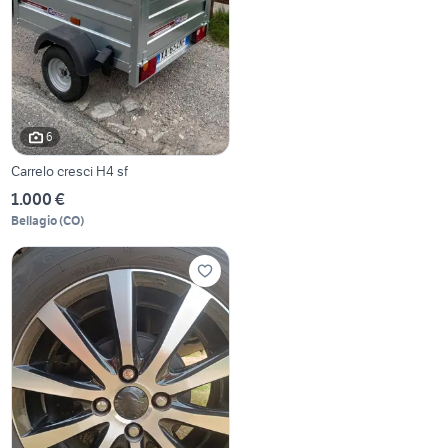
6
Carrelo cresci H4 sf
1.000 €
Bellagio
(
CO
)