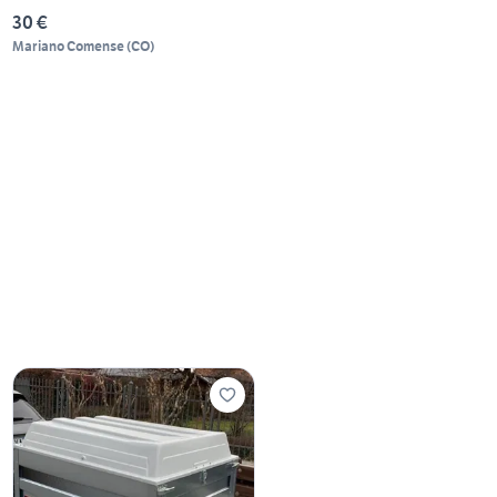
30 €
Mariano Comense
(
CO
)