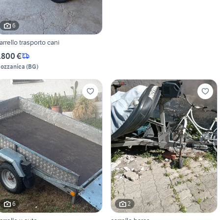
6
arrello trasporto cani
.800 €
ozzanica
(
BG
)
6
2