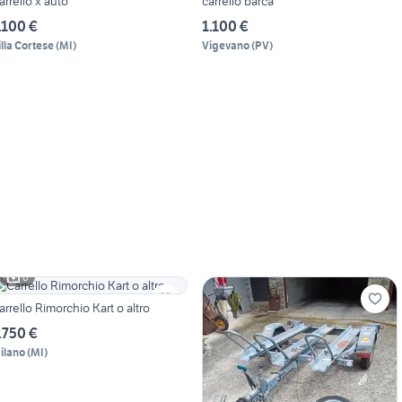
arrello x auto
carrello barca
.100 €
1.100 €
illa Cortese
(
MI
)
Vigevano
(
PV
)
6
arrello Rimorchio Kart o altro
.750 €
ilano
(
MI
)