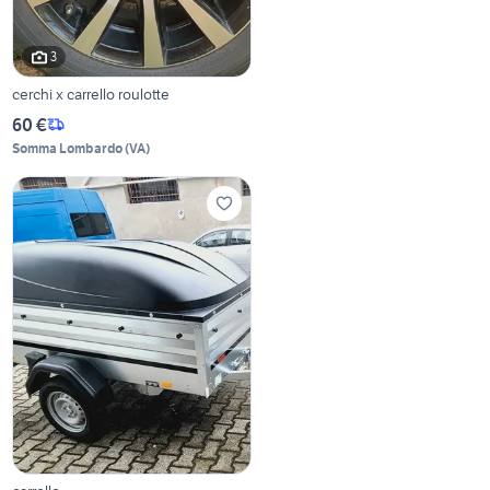
3
cerchi x carrello roulotte
60 €
Somma Lombardo
(
VA
)