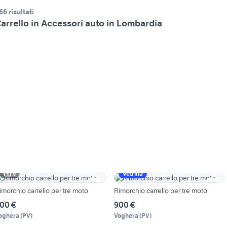
66 risultati
arrello in Accessori auto in Lombardia
6
Vetrina
imorchio carrello per tre moto
Rimorchio carrello per tre moto
00 €
900 €
oghera
(
PV
)
Voghera
(
PV
)