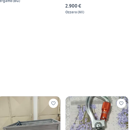
ergamo
(
BG
)
2.900 €
Ozzero
(
MI
)