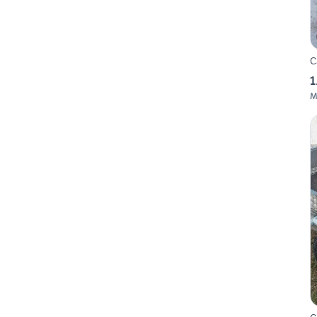
C
1
M