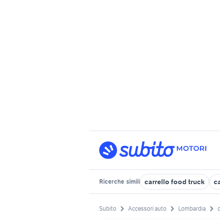
carrello food truck
c
Ricerche
simili
Subito
Accessori auto
Lombardia
c