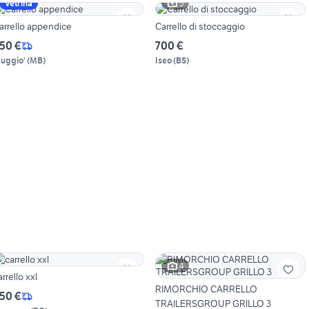
5
Vetrina
arrello appendice
Carrello di stoccaggio
50 €
700 €
uggio'
(
MB
)
Iseo
(
BS
)
4
arrello xxl
RIMORCHIO CARRELLO
50 €
TRAILERSGROUP GRILLO 3