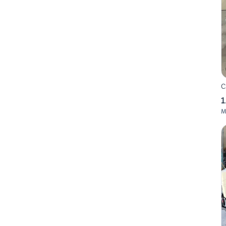
C
1
M