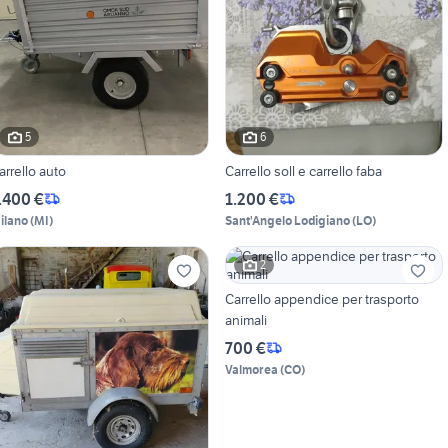
5
6
arrello auto
Carrello soll e carrello faba
.400 €
1.200 €
ilano
(
MI
)
Sant'Angelo Lodigiano
(
LO
)
2
Carrello appendice per trasporto
animali
700 €
Valmorea
(
CO
)