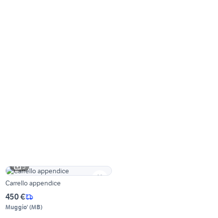
5
Carrello appendice
450 €
Muggio'
(
MB
)