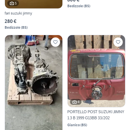
5
Bedizzole
(
BS
)
fari suzuki jimny
280 €
Bedizzole
(
BS
)
4
PORTELLO POST SUZUKI JIMNY
1.3 B 1999 G13BB 33/202
Gianico
(
BS
)