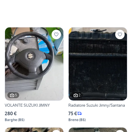
5
2
VOLANTE SUZUKI JIMNY
Radiatore Suzuki Jimny/Santana
280 €
75 €
Barghe
(
BS
)
Breno
(
BS
)