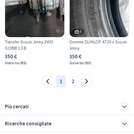
5
Transfer Suzuki Jimny 2WD
Gomme DUNLOP AT20 x Suzuki
G13BB 1.3 B
Jimny
350 €
350 €
Vobarno
(
BS
)
Gavardo
(
BS
)
1
2
Più cercati
Correlati
Richerche simili
Suggerimenti
Ricerche consigliate
suzuki jimny diesel
jimny diesel
ford mondeo