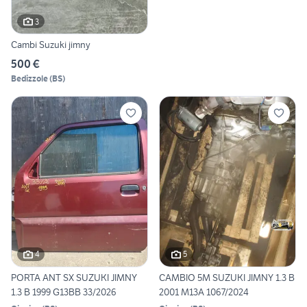
3
Cambi Suzuki jimny
500 €
Bedizzole
(
BS
)
4
5
PORTA ANT SX SUZUKI JIMNY
CAMBIO 5M SUZUKI JIMNY 1.3 B
1.3 B 1999 G13BB 33/2026
2001 M13A 1067/2024