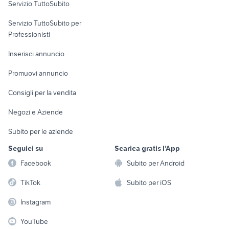
Servizio TuttoSubito
elettronica
per la casa e la
sports e hobby
Servizio TuttoSubito per
persona
Informatica
Animali
Professionisti
Arredamento e
Console e
Accessori per
Casalinghi
Inserisci annuncio
Videogiochi
animali
Elettrodomestici
Promuovi annuncio
Audio/Video
Musica e Film
Giardino e Fai da te
Consigli per la vendita
Fotografia
Libri e Riviste
Abbigliamento e
Negozi e Aziende
Telefonia
Strumenti Musicali
Accessori
Subito per le aziende
Sports
Tutto per i bambini
Seguici su
Scarica gratis l'App
Biciclette
Facebook
Subito per Android
Collezionismo
TikTok
Subito per iOS
Instagram
YouTube