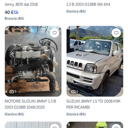
Jimny JB74 dal 2018
1.3 B 2003 G13BB 5M 4X4
Gianico
(
BS
)
40 €
Brescia
(
BS
)
5
6
MOTORE SUZUKI JIMNY 1.3 B
SUZUKI JIMNY 1.5 TD 2008 K9K
2003 G13BB 1048/2025
PER RICAMBI
Gianico
(
BS
)
Gianico
(
BS
)