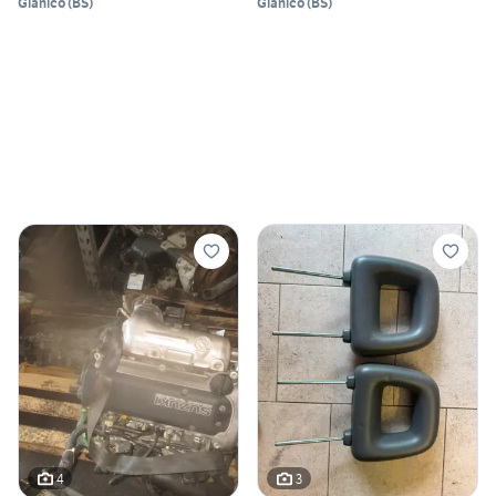
Gianico
(
BS
)
Gianico
(
BS
)
4
3