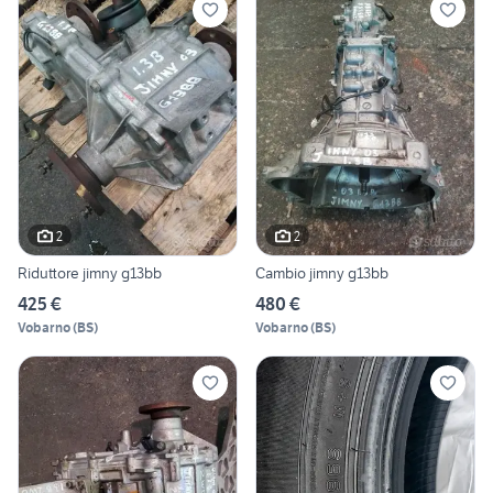
2
2
Riduttore jimny g13bb
Cambio jimny g13bb
425 €
480 €
Vobarno
(
BS
)
Vobarno
(
BS
)