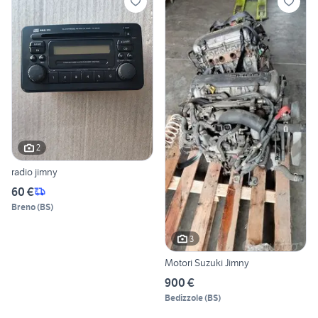
2
radio jimny
60 €
Breno
(
BS
)
3
Motori Suzuki Jimny
900 €
Bedizzole
(
BS
)