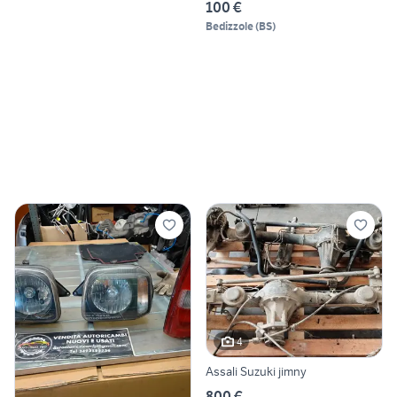
100 €
Bedizzole
(
BS
)
4
Assali Suzuki jimny
800 €