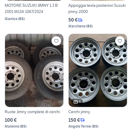
MOTORE SUZUKI JIMNY 1.3 B
Appoggia testa posteriori Suzuki
2001 M13A 1067/2024
jimny 2000
Gianico
(
BS
)
50 €
Marcheno
(
BS
)
4
Ruote Jimny complete di cerchi
Cerchi jimny
100 €
150 €
Malonno
(
BS
)
Angolo Terme
(
BS
)