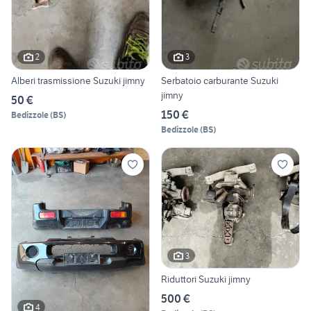
2
3
Alberi trasmissione Suzuki jimny
Serbatoio carburante Suzuki
jimny
50 €
150 €
Bedizzole
(
BS
)
Bedizzole
(
BS
)
3
Riduttori Suzuki jimny
500 €
4