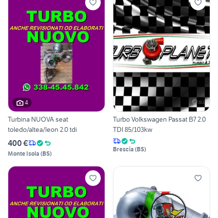
4
Turbina NUOVA seat
Turbo Volkswagen Passat B7 2.0
toledo/altea/leon 2.0 tdi
TDI 85/103kw
400 €
Brescia
(
BS
)
Monte Isola
(
BS
)