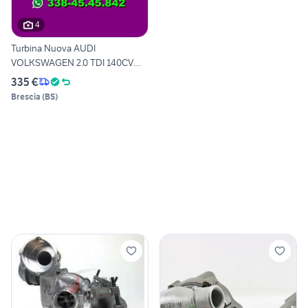
4
Turbina Nuova AUDI
VOLKSWAGEN 2.0 TDI 140CV
BKD
335 €
Brescia
(
BS
)