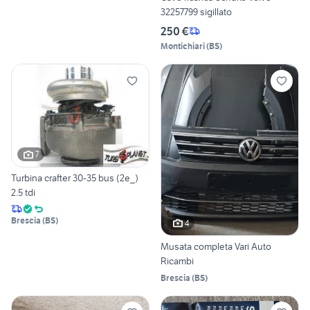
32257799 sigillato
250 €
Montichiari
(
BS
)
7
Turbina crafter 30-35 bus (2e_)
2.5 tdi
Brescia
(
BS
)
4
Musata completa Vari Auto
Ricambi
Brescia
(
BS
)