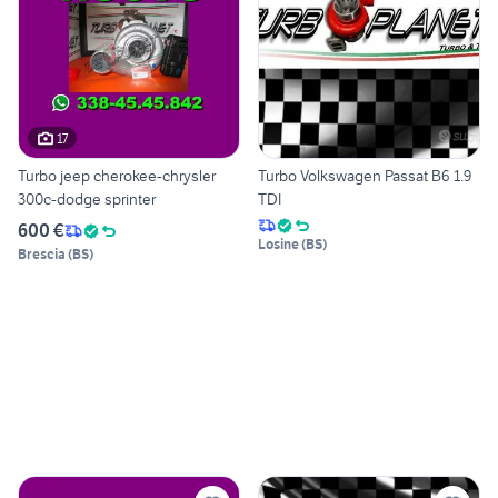
17
Turbo jeep cherokee-chrysler
Turbo Volkswagen Passat B6 1.9
300c-dodge sprinter
TDI
600 €
Losine
(
BS
)
Brescia
(
BS
)