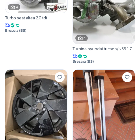
4
Turbo seat altea 2.0 tdi
Brescia
(
BS
)
4
Turbina hyundai tucson/ix35 1.7
Brescia
(
BS
)