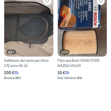
6
6
Deflettore del vento per Volvo
Filtro aria Bosh S0492 FORD
C70 anno 06-14
MAZDA VOLVO
200 €
10 €
Brescia
(
BS
)
Roe' Volciano
(
BS
)