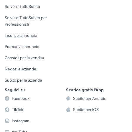
Servizio TuttoSubito
elettronica
per la casa e la
sports e hobby
Servizio TuttoSubito per
persona
Informatica
Animali
Professionisti
Arredamento e
Console e
Accessori per
Casalinghi
Inserisci annuncio
Videogiochi
animali
Elettrodomestici
Promuovi annuncio
Audio/Video
Musica e Film
Giardino e Fai da te
Consigli per la vendita
Fotografia
Libri e Riviste
Abbigliamento e
Negozi e Aziende
Telefonia
Strumenti Musicali
Accessori
Subito per le aziende
Sports
Tutto per i bambini
Seguici su
Scarica gratis l'App
Biciclette
Facebook
Subito per Android
Collezionismo
TikTok
Subito per iOS
Instagram