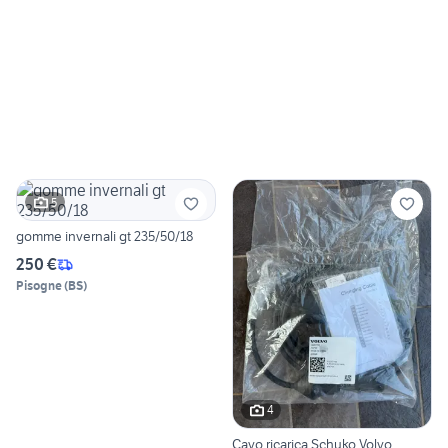
5
gomme invernali gt 235/50/18
250 €
Pisogne
(
BS
)
4
Cavo ricarica Schuko Volvo