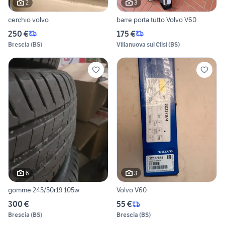
2
3
cerchio volvo
barre porta tutto Volvo V60
250 €
175 €
Brescia
(
BS
)
Villanuova sul Clisi
(
BS
)
6
3
gomme 245/50r19 105w
Volvo V60
300 €
55 €
Brescia
(
BS
)
Brescia
(
BS
)