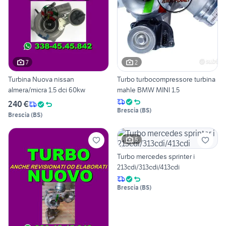
7
2
Turbina Nuova nissan
Turbo turbocompressore turbina
almera/micra 1.5 dci 60kw
mahle BMW MINI 1.5
240 €
Brescia
(
BS
)
Brescia
(
BS
)
5
Turbo mercedes sprinter i
213cdi/313cdi/413cdi
Brescia
(
BS
)