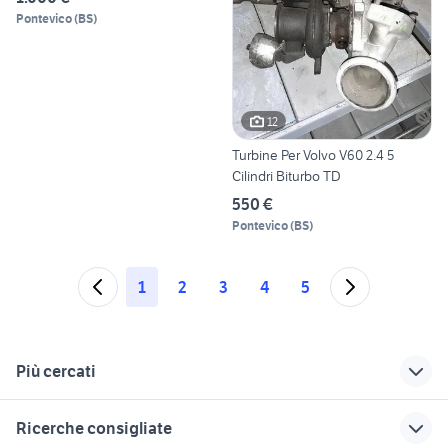
Pontevico
(
BS
)
12
Turbine Per Volvo V60 2.4 5
Cilindri Biturbo TD
550 €
Pontevico
(
BS
)
1
2
3
4
5
Più cercati
Correlati
Richerche simili
Suggerimenti
Ricerche consigliate
volvo v40 d3
volvo s60 2012
volvo 240