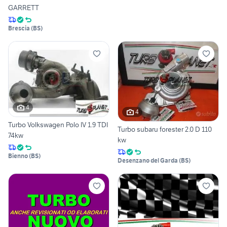
GARRETT
Brescia
(
BS
)
4
4
Turbo Volkswagen Polo IV 1.9 TDI
Turbo subaru forester 2.0 D 110
74kw
kw
Bienno
(
BS
)
Desenzano del Garda
(
BS
)