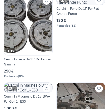
11
Cerchi In Ferro Da 15" Per Fiat
Grande Punto
120 €
Pontevico
(
BS
)
9
Cerchi In Lega Da 14" Per Lancia
Gamma
250 €
Pontevico
(
BS
)
12
Cerchi In Magnesio Da 15" BWA
Per Golf 1 - E30
1.000 €