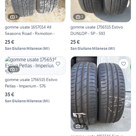
3
3
gomme usate 1657014 All
gomme usate 1756515 Estivo
Seasons Road - Rxmotion -
DUNLOP - SP - 593
25 €
25 €
San Giuliano Milanese
(
MI
)
San Giuliano Milanese
(
MI
)
3
gomme usate 1756515 Estivo
Petlas - Imperium - 576
35 €
San Giuliano Milanese
(
MI
)
3