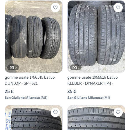
5
3
gomme usate 1756515 Estivo
gomme usate 1955516 Estivo
DUNLOP - SP - 521
KLEBER - DYNAXER HP4 -
25 €
35 €
San Giuliano Milanese
(
MI
)
San Giuliano Milanese
(
MI
)