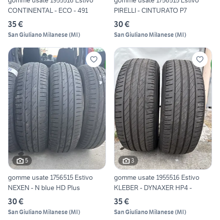
gomme usate 1955516 Estivo
gomme usate 1756515 Estivo
CONTINENTAL - ECO - 491
PIRELLI - CINTURATO P7
35 €
30 €
San Giuliano Milanese
(
MI
)
San Giuliano Milanese
(
MI
)
5
3
gomme usate 1756515 Estivo
gomme usate 1955516 Estivo
NEXEN - N blue HD Plus
KLEBER - DYNAXER HP4 -
30 €
35 €
San Giuliano Milanese
(
MI
)
San Giuliano Milanese
(
MI
)