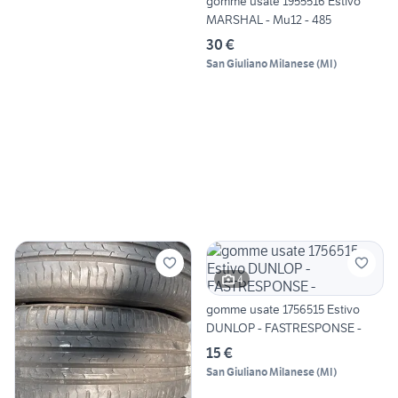
gomme usate 1955516 Estivo
MARSHAL - Mu12 - 485
30 €
San Giuliano Milanese
(
MI
)
4
gomme usate 1756515 Estivo
DUNLOP - FASTRESPONSE -
15 €
San Giuliano Milanese
(
MI
)