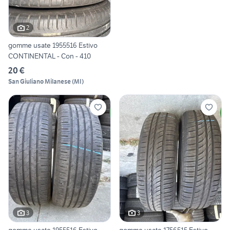
2
gomme usate 1955516 Estivo
CONTINENTAL - Con - 410
20 €
San Giuliano Milanese
(
MI
)
3
3