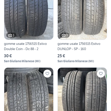
3
3
gomme usate 1756515 Estivo
gomme usate 1756515 Estivo
Double Coin - Dc 88 - 2
DUNLOP - SP - 160
30 €
25 €
San Giuliano Milanese
(
MI
)
San Giuliano Milanese
(
MI
)