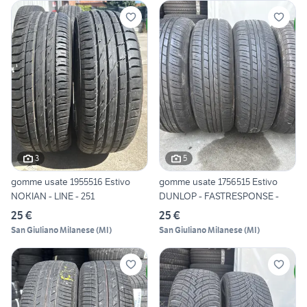
3
5
gomme usate 1955516 Estivo
gomme usate 1756515 Estivo
NOKIAN - LINE - 251
DUNLOP - FASTRESPONSE -
25 €
25 €
San Giuliano Milanese
(
MI
)
San Giuliano Milanese
(
MI
)