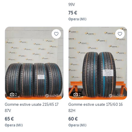
99V
75 €
Opera
(
MI
)
2
2
Gomme estive usate 215/45 17
Gomme estive usate 175/60 16
87V
82H
65 €
60 €
Opera
(
MI
)
Opera
(
MI
)