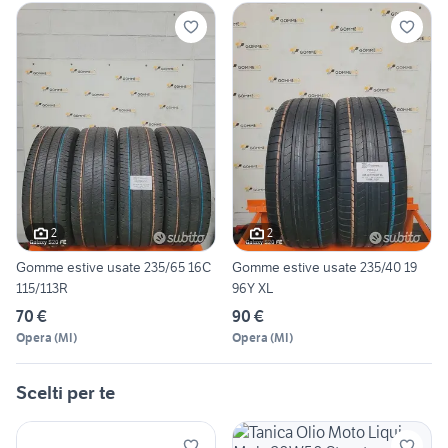
2
2
Gomme estive usate 235/65 16C
Gomme estive usate 235/40 19
115/113R
96Y XL
70 €
90 €
Opera
(
MI
)
Opera
(
MI
)
Scelti per te