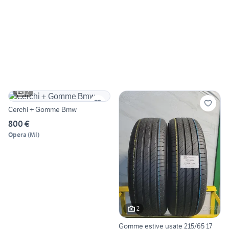
2
Cerchi + Gomme Bmw
800 €
Opera
(
MI
)
2
Gomme estive usate 215/65 17