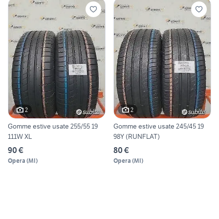
2
2
Gomme estive usate 255/55 19
Gomme estive usate 245/45 19
111W XL
98Y (RUNFLAT)
90 €
80 €
Opera
(
MI
)
Opera
(
MI
)