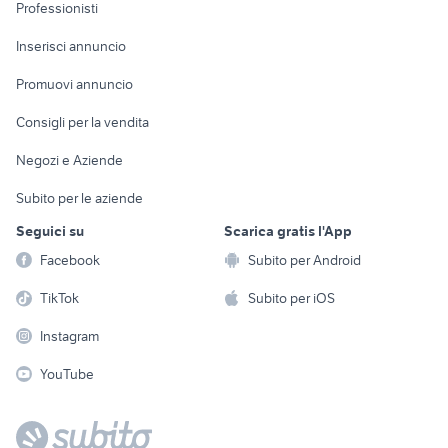
Informatica
Animali
Professionisti
Arredamento e
Console e
Accessori per
Casalinghi
Inserisci annuncio
Videogiochi
animali
Elettrodomestici
Promuovi annuncio
Audio/Video
Musica e Film
Giardino e Fai da te
Consigli per la vendita
Fotografia
Libri e Riviste
Abbigliamento e
Negozi e Aziende
Telefonia
Strumenti Musicali
Accessori
Subito per le aziende
Sports
Tutto per i bambini
Seguici su
Scarica gratis l'App
Biciclette
Facebook
Subito per Android
Collezionismo
TikTok
Subito per iOS
Instagram
YouTube