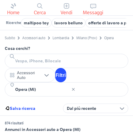
Home
Cerca
Vendi
Messaggi
maltipoo toy
lavoro belluno
offerte di lavoro a par
Ricerche
Subito
Accessori auto
Lombardia
Milano (Prov)
Opera
Cosa cerchi?
Accessori
Filtri
Auto
Salva ricerca
Dal più recente
874 risultati
Annunci in Accessori auto a Opera (MI)