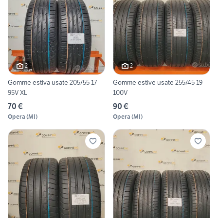
2
2
Gomme estiva usate 205/55 17
Gomme estive usate 255/45 19
95V XL
100V
70 €
90 €
Opera
(
MI
)
Opera
(
MI
)