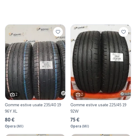
2
2
Gomme estive usate 235/40 19
Gomme estive usate 225/45 19
96Y XL
92W
80 €
75 €
Opera
(
MI
)
Opera
(
MI
)