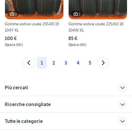
2
2
Gomme estive usate 255/45 19
Gomme estive usate 225/60 18
104Y XL
104W XL
100 €
85 €
Opera
(
MI
)
Opera
(
MI
)
1
2
3
4
5
Più cercati
Correlati
Richerche simili
Suggerimenti
Ricerche consigliate
cavalli haflinger
akita inu cucciolo
motorino 50 usato
vendita
napoli
bulldog francese palermo
gallina araucana animali
chevrolet spark
Tutte le categorie
case in vendita
audi a6 berlina
auto Pomigliano dArco
candidati in cerca di
iphone 12 pro max telefonia
colleferro
lavoro bergamo
case in vendita