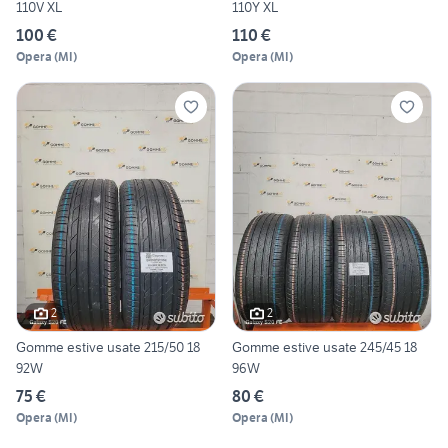
110V XL
110Y XL
100 €
110 €
Opera
(
MI
)
Opera
(
MI
)
2
2
Gomme estive usate 215/50 18
Gomme estive usate 245/45 18
92W
96W
75 €
80 €
Opera
(
MI
)
Opera
(
MI
)