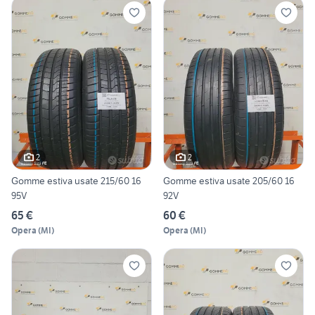
2
2
Gomme estiva usate 215/60 16
Gomme estiva usate 205/60 16
95V
92V
65 €
60 €
Opera
(
MI
)
Opera
(
MI
)