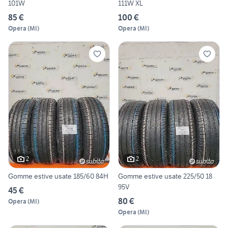
101W
111W XL
85 €
100 €
Opera
(
MI
)
Opera
(
MI
)
2
2
Gomme estive usate 185/60 84H
Gomme estive usate 225/50 18
95V
45 €
80 €
Opera
(
MI
)
Opera
(
MI
)