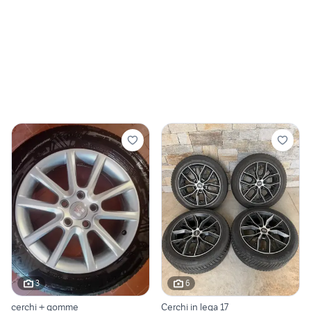
3
6
cerchi + gomme
Cerchi in lega 17