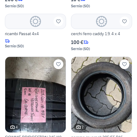
Sernio
(
SO
)
Sernio
(
SO
)
ricambi Passat 4x4
cerchi ferro caddy 1.9. 4 x 4
100 €
Sernio
(
SO
)
Sernio
(
SO
)
4
2