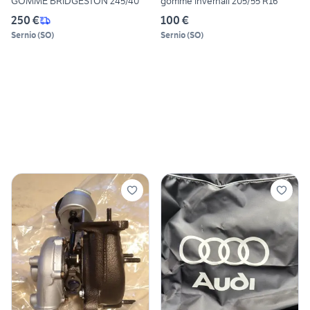
GOMME BRIDGESTON 245/40
gomme invernali 205/55 R16
250 €
100 €
Sernio
(
SO
)
Sernio
(
SO
)