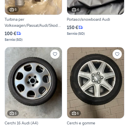
6
4
Turbina per
Portasci/snowboard Audi
Volkswagen/Passat/Audi/Skoda/
150 €
Seat
100 €
Sernio
(
SO
)
Sernio
(
SO
)
6
6
Cerchi 16 Audi (A4)
Cerchi e gomme