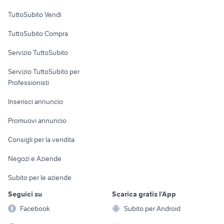
Case vacanza
TuttoSubito Vendi
Uffici e Locali
TuttoSubito Compra
commerciali
Servizio TuttoSubito
elettronica
per la casa e la
sports e hobby
Servizio TuttoSubito per
persona
Informatica
Animali
Professionisti
Arredamento e
Console e
Accessori per
Casalinghi
Inserisci annuncio
Videogiochi
animali
Elettrodomestici
Promuovi annuncio
Audio/Video
Musica e Film
Giardino e Fai da te
Consigli per la vendita
Fotografia
Libri e Riviste
Abbigliamento e
Negozi e Aziende
Telefonia
Strumenti Musicali
Accessori
Subito per le aziende
Sports
Tutto per i bambini
Seguici su
Scarica gratis l'App
Biciclette
Facebook
Subito per Android
Collezionismo