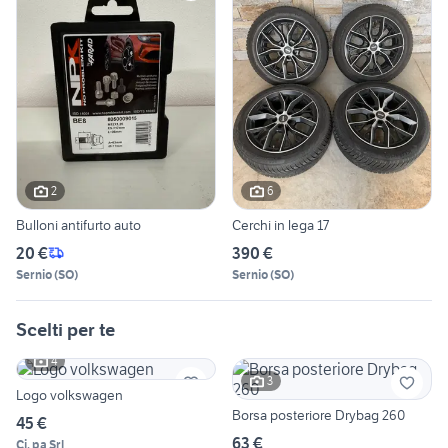
2
6
Bulloni antifurto auto
Cerchi in lega 17
20 €
390 €
Sernio
(
SO
)
Sernio
(
SO
)
Scelti per te
4
3
Logo volkswagen
Borsa posteriore Drybag 260
45 €
63 €
Ci. pa Srl