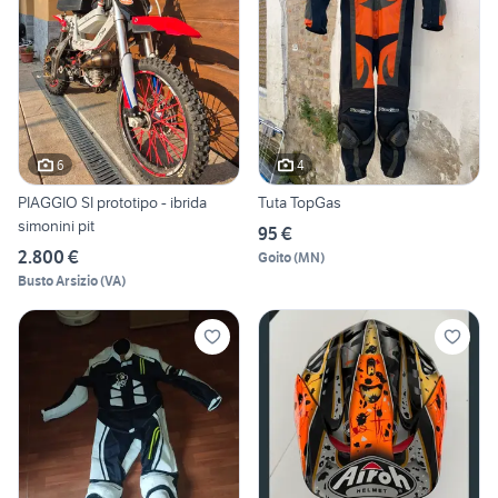
6
4
PIAGGIO SI prototipo - ibrida
Tuta TopGas
simonini pit
95 €
2.800 €
Goito
(
MN
)
Busto Arsizio
(
VA
)