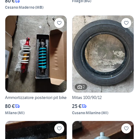
80 €
Filago
(
BG
)
Cesano Maderno
(
MB
)
2
Ammortizzatore posteriori pit bike
Mitas 100/90/12
80 €
25 €
Milano
(
MI
)
Cusano Milanino
(
MI
)