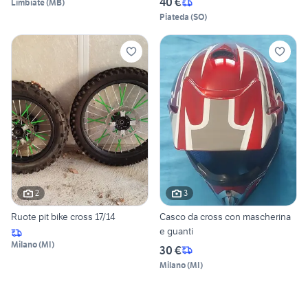
40 €
Limbiate
(
MB
)
Piateda
(
SO
)
2
3
Ruote pit bike cross 17/14
Casco da cross con mascherina
e guanti
Milano
(
MI
)
30 €
Milano
(
MI
)