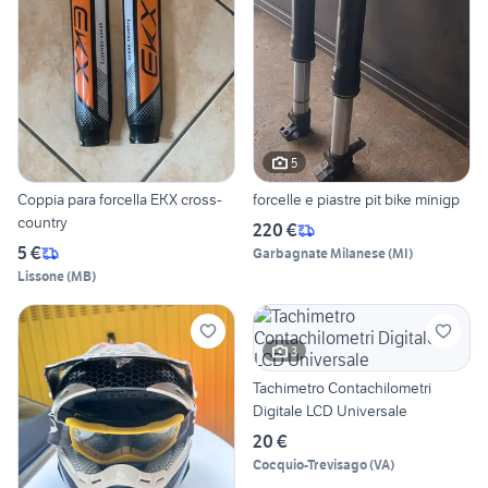
5
Coppia para forcella EKX cross-
forcelle e piastre pit bike minigp
country
220 €
5 €
Garbagnate Milanese
(
MI
)
Lissone
(
MB
)
3
Tachimetro Contachilometri
Digitale LCD Universale
20 €
Cocquio-Trevisago
(
VA
)