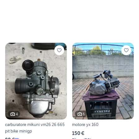
4
6
carburatore mikuni vm26 26 665
motore yx 160
pit bike minigp
150 €