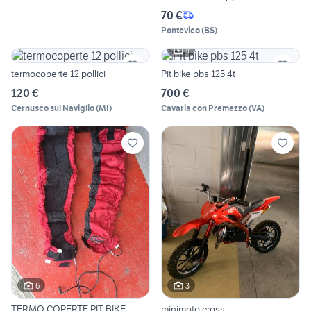
70 €
Pontevico
(
BS
)
4
termocoperte 12 pollici
Pit bike pbs 125 4t
120 €
700 €
Cernusco sul Naviglio
(
MI
)
Cavaria con Premezzo
(
VA
)
6
3
TERMO COPERTE PIT BIKE
minimoto cross