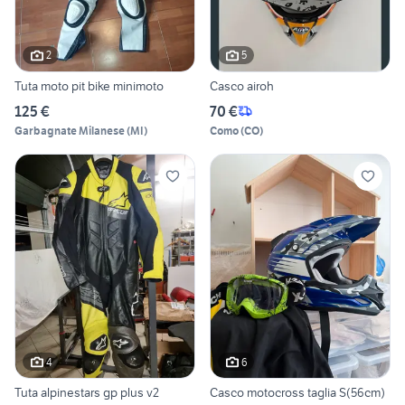
2
5
Tuta moto pit bike minimoto
Casco airoh
125 €
70 €
Garbagnate Milanese
(
MI
)
Como
(
CO
)
4
6
Tuta alpinestars gp plus v2
Casco motocross taglia S(56cm)