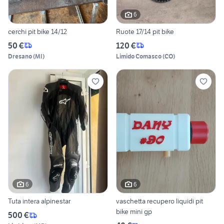
6
cerchi pit bike 14/12
Ruote 17/14 pit bike
50 €
120 €
Dresano
(
MI
)
Limido Comasco
(
CO
)
6
6
Tuta intera alpinestar
vaschetta recupero liquidi pit
bike mini gp
500 €