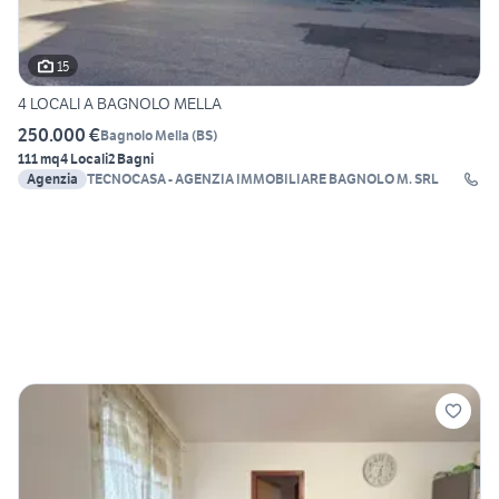
15
4 LOCALI A BAGNOLO MELLA
250.000 €
Bagnolo Mella
(
BS
)
111 mq
4 Locali
2 Bagni
Agenzia
TECNOCASA - AGENZIA IMMOBILIARE BAGNOLO M. SRL