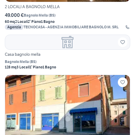
2 LOCALI A BAGNOLO MELLA
49.000 €
Bagnolo Mella
(
BS
)
60 mq
2 Locali
2° Piano
1 Bagno
Agenzia
TECNOCASA - AGENZIA IMMOBILIARE BAGNOLO M. SRL
Casa bagnolo mella
Bagnolo Mella
(
BS
)
128 mq
3 Locali
1° Piano
1 Bagno