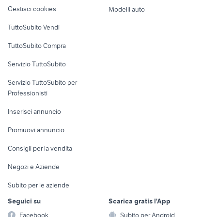
Veicoli commerciali
frigorifero elettrodomestici
altro
vendita sovere
cavo super nintendo
Gestisci cookies
Modelli auto
Avellino provincia
Case vacanza
TuttoSubito Vendi
Uffici e Locali
TuttoSubito Compra
commerciali
Servizio TuttoSubito
elettronica
per la casa e la
sports e hobby
Servizio TuttoSubito per
persona
Informatica
Animali
Professionisti
Arredamento e
Console e
Accessori per
Casalinghi
Inserisci annuncio
Videogiochi
animali
Elettrodomestici
Promuovi annuncio
Audio/Video
Musica e Film
Giardino e Fai da te
Consigli per la vendita
Fotografia
Libri e Riviste
Abbigliamento e
Negozi e Aziende
Telefonia
Strumenti Musicali
Accessori
Subito per le aziende
Sports
Tutto per i bambini
Seguici su
Scarica gratis l'App
Biciclette
Facebook
Subito per Android